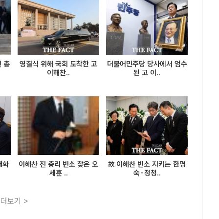
 총
영결식 위해 국회 도착한 고
더불어민주당 당사에서 엄수
이해찬..
된 고 이..
대화
이해찬 전 총리 빈소 찾은 오
故 이해찬 빈소 지키는 한명
세훈 ..
숙-정청..
더보기 >