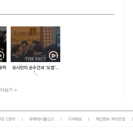
장동혁
유시민의 손수건과 '오열'...
'..
더보기 >
자1:1문의
|
유해게시물신고
|
기사제보
|
개인정보 처리방침
|