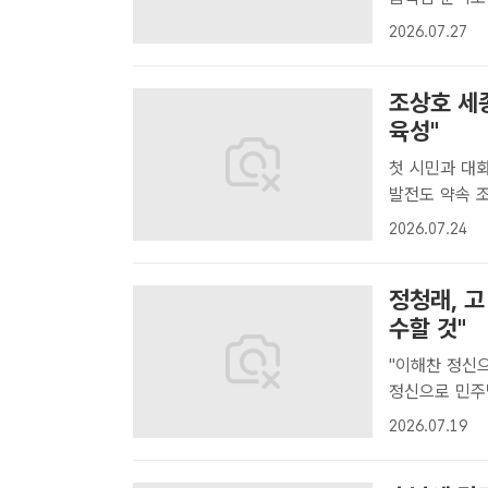
은 배경에는 2
2026.07.27
경선에 진출한
조상호 세
육성"
첫 시민과 대
발전도 약속 조상호 세종시장이 23일 조치원읍사무소에서 취임 후 첫 '시민
과의 대화'를 
2026.07.24
장이 조치원읍과
정청래, 
수할 것"
"이해찬 정신으로 민주당 만들 
정신으로 민주
다"고 강조했다
2026.07.19
당 대표가 당
옥 ..