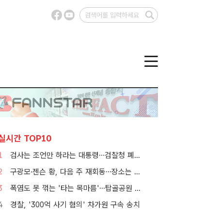
실시간 TOP10
1
검사는 조언만 하라는 대통령…검찰청 폐지 앞둔 합수본 '딜레마'
2
구광모·젠슨 황, 다음 주 재회동…장소는 실리콘밸리
3
폭염도 못 꺾는 '타는 목마름'…탑골공원 아리수 냉장고 가보니
4
경찰, '300억 사기 혐의' 차가원 구속 송치