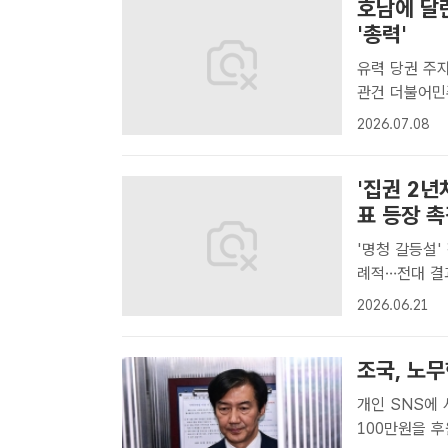
호남에 달
'총력'
유력 당권 주자
관건 더불어민주당 당권 경쟁의 최대 승부처인 호남 당심을 얻기 위한 당권
주자들의 경쟁
2026.07.08
남 내에서도 여
'집권 2년
표 등장 
'명청 갈등설'
례적…전대 결과 촉각 더불어민주당 신임 지도부
달여 앞으로 
2026.06.21
권 여당 대표에
조국, 노
개인 SNS에 사진과 함께 게재
100만원을 후