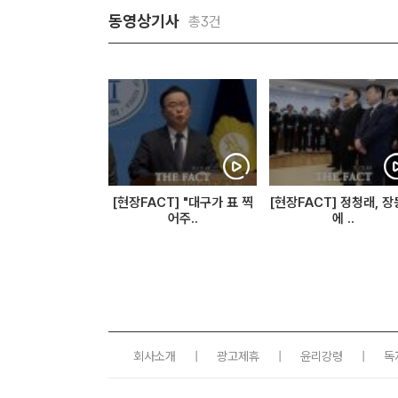
동영상기사
총3건
[현장FACT] "대구가 표 찍
[현장FACT] 정청래, 
어주..
에 ..
회사소개
|
광고제휴
|
윤리강령
|
독