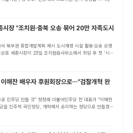
028년 총선 공천이 있다는 분석이다. 사진은 전대 당대표 본
 김민석·정청래·송영길 당대표 후보와 최고위원 후보들이 지..
종시장 "조치원·충북 오송 묶어 20만 자족도시
화서 북부권 종합개발계획 제시 도시재생 시설 활용·오송 상생
열고 있다. /세종시[더팩트ㅣ세종=김형중 기자] 조상호 세종시
 충북 오송을 연계한 '20만 규모 자족도시' 구상을 처..
고 이해찬 배우자 후원회장으로…"검찰개혁 완
것" 정청래 더불어민주당 전 대표가 "이해찬
당을 민주적 국민정당, 개혁해서 승리하는 정당으로 만들겠
. /남용희 기자[더팩트ㅣ문화영 기자] 정청래 전 더불어민주
권 도전을 선언한 가운데 고 이해찬 전 국무총리 배우자인 김정