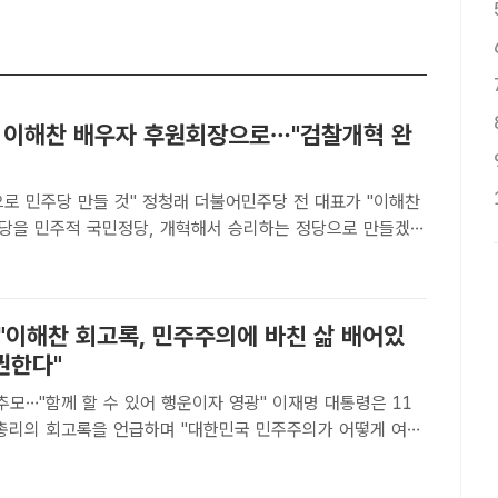
고 이해찬 배우자 후원회장으로…"검찰개혁 완
것" 정청래 더불어민주당 전 대표가 "이해찬
당을 민주적 국민정당, 개혁해서 승리하는 정당으로 만들겠
. /남용희 기자[더팩트ㅣ문화영 기자] 정청래 전 더불어민주
권 도전을 선언한 가운데 고 이해찬 전 국무총리 배우자인 김정
"이해찬 회고록, 민주주의에 바친 삶 배어있
권한다"
"함께 할 수 있어 행운이자 영광" 이재명 대통령은 11
 총리의 회고록을 언급하며 "대한민국 민주주의가 어떻게 여기
새기고 싶은 모든 분께 이 책의 일독을 권한다"고 밝혔다. 이
 여사가 1월 31일 여의도 국회 의원회관에서 열린 고(..