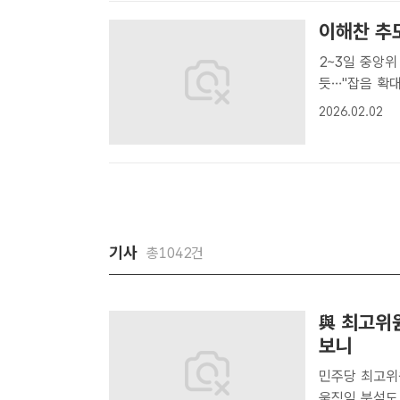
이해찬 추모
2~3일 중앙위
듯…"잡음 확대 우려" 고(故) 이해찬 전 국무총
한 추모 기간이
2026.02.02
원 1인 1표제
기사
총1042건
與 최고위
보니
민주당 최고위원
움직임 분석도 더불어민주당 8·17 전당대회 최고위원 선거 경쟁률이 