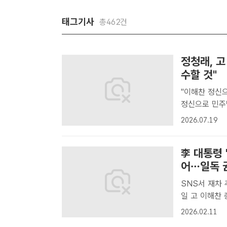
태그기사
총462건
정청래, 
수할 것"
"이해찬 정신으로 민주당 만들 
정신으로 민주
다"고 강조했다
2026.07.19
당 대표가 당
옥 ..
李 대통령 
어…일독 
SNS서 재차 추모…
일 고 이해찬
까지 왔는지 되
2026.02.11
대통령과 김혜경