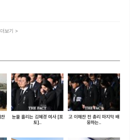
표가 노무현재단에 100만원을 일시후원을 했다.조 전 대표는
신의 페이스북에 노무현재단에 100만원을 후원한 사진을 올..
더보기 >
해찬
눈물 흘리는 김혜경 여사 [포
고 이해찬 전 총리 마지막 배
토]..
웅하는..