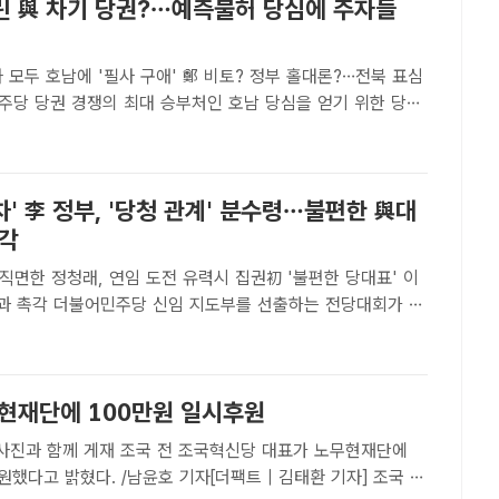
린 與 차기 당권?…예측불허 당심에 주자들
 모두 호남에 '필사 구애' 鄭 비토? 정부 홀대론?…전북 표심
이 점점 치열해지고 있다. 최근 여권발 전북 홀대론 등으로 호
론이 갈릴 가능성이 점쳐지면서 호남 당심은 그 어느..
차' 李 정부, '당청 관계' 분수령…불편한 與대
촉각
 직면한 정청래, 연임 도전 유력시 집권初 '불편한 당대표' 이
를 선출하는 전당대회가 두
다가오면서 취임 2년 차를 맞은 이재명 대통령과 합을 맞출 집
 어떤 인물이 세워질지 관심이 쏠린다. 사진은 유럽 방..
무현재단에 100만원 일시후원
 조국 전 조국혁신당 대표가 노무현재단에
원했다고 밝혔다. /남윤호 기자[더팩트 | 김태환 기자] 조국 전