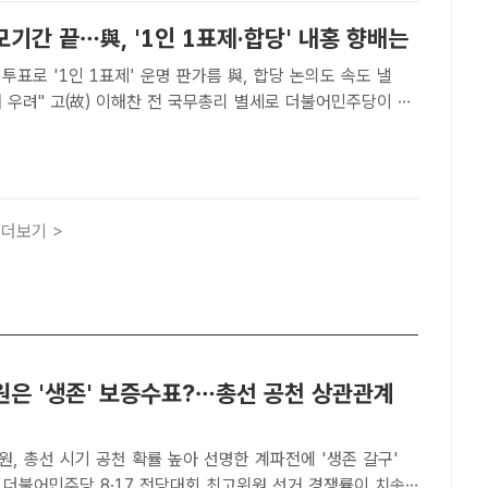
기간 끝…與, '1인 1표제·합당' 내홍 향배는
 투표로 '1인 1표제' 운명 판가름 與, 합당 논의도 속도 낼
리 별세로 더불어민주당이 정
 주말을 거치며 종료됐다. 이에 추모 기간 잦아들었던 '전 당
'와 '합당'을 둘러싼 민주당 내 갈등이 다..
더보기 >
원은 '생존' 보증수표?…총선 공천 상관관계
, 총선 시기 공천 확률 높아 선명한 계파전에 '생존 갈구'
치솟