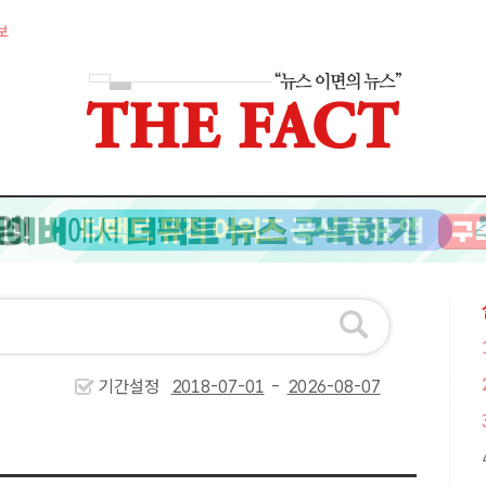
보
기간설정
-