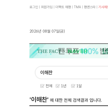
로그인
|
회원가입
|
더팩트 재팬
|
TMA
|
팬앤스타
|
기사제
2026년 08월 07일(금)
전체
1년
1달
'이해찬'
에 대한 전체 검색결과 입니다.