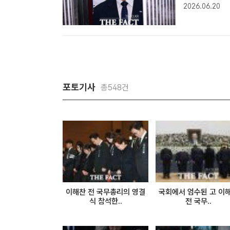
조국혁신당 대
2026.06.20
20일 오전 자
포토기사
총548건
이해찬 전 국무총리의 영결
국회에서 엄수된 고 이
식 참석한..
전 국무..