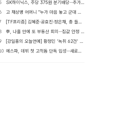
5
SK하이닉스, 주당 375원 분기배당…추가 주주환원 예고
6
고 채상병 어머니 "누가 마음 놓고 군대 보내겠나"…임성근 징역 3년에 분통
7
[TF프리즘] 김혜준·공효진·정은채, 총 들고 액션 한판
8
李, 나흘 만에 또 부동산 회의…집값 안정 승부처 '공급' 점검
9
[강일홍의 오늘연예] 황정민 '녹취 62건' 속 의문, "왜 이렇게까지"
10
에스파, 데뷔 첫 고척돔 단독 입성…새로운 세계 열린다