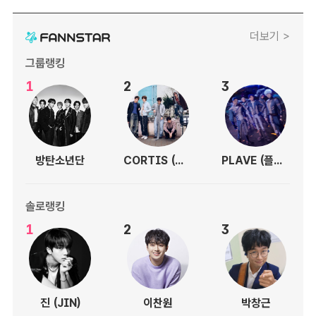
더보기 >
그룹랭킹
1
2
3
방탄소년단
CORTIS (코르티스)
PLAVE (플레이브)
솔로랭킹
1
2
3
진 (JIN)
이찬원
박창근