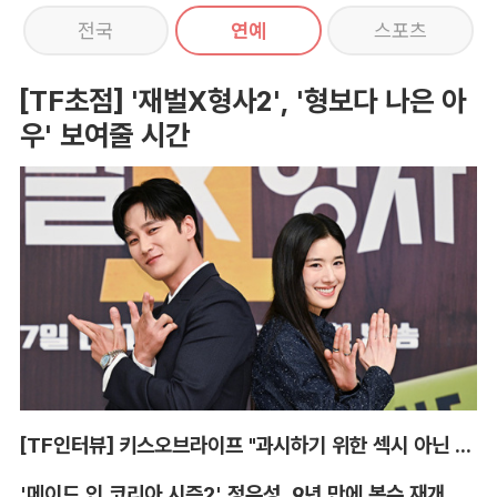
전국
연예
스포츠
[TF초점] '재벌X형사2', '형보다 나은 아
우' 보여줄 시간
[TF인터뷰] 키스오브라이프 "과시하기 위한 섹시 아닌 당당함"
'메이드 인 코리아 시즌2' 정우성, 9년 만에 복수 재개