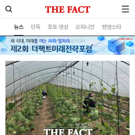
뉴스
단독
포토·영상
오피니언
팬앤스타