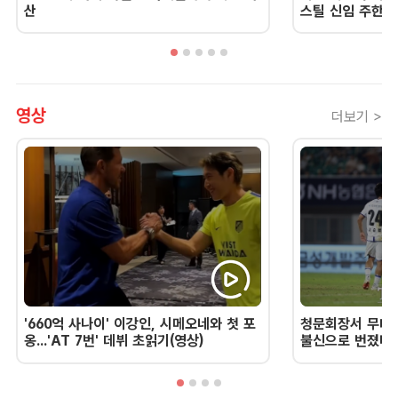
산
스틸 신임 주한 
영상
더보기 >
'660억 사나이' 이강인, 시메오네와 첫 포
청문회장서 무너진
옹...'AT 7번' 데뷔 초읽기(영상)
불신으로 번졌다 