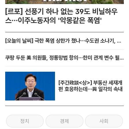
[르포] 선풍기 하나 없는 39도 비닐하우
스…이주노동자의 '악몽같은 폭염'
[오늘의 날씨] 극한 폭염 상한가 쳤나…수도권 소나기, 동해안에 폭우
쿠팡 두둔 美 의원들, 정통망법 항의…한미 관계 변수 될까
[주간政談<상>] 부동산 세재개
편 호응하는데…與 일각의 속내
정치
경제
사회