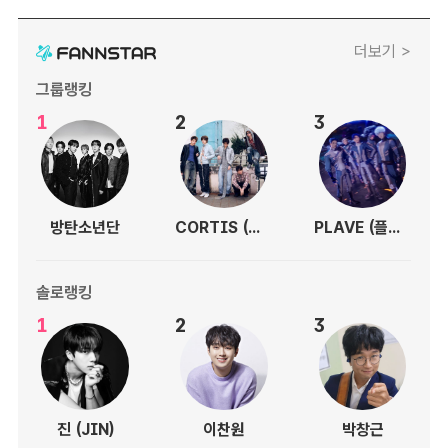
더보기 >
그룹랭킹
1
2
3
방탄소년단
CORTIS (코르티스)
PLAVE (플레이브)
솔로랭킹
1
2
3
진 (JIN)
이찬원
박창근