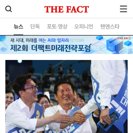
뉴스
단독
포토·영상
오피니언
팬앤스타