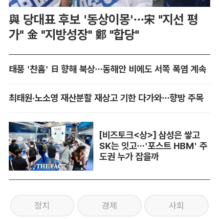
與 당대표 후보 '동상이몽'…宋 "지선 평
가" 金 "지방성장" 鄭 "합당"
태풍 '찬홈' 日 향해 북상…동해안 비에도 서쪽 폭염 계속
최태원·노소영 재산분할 재상고 기한 다가와…향방 주목
[비즈토크<상>] 삼성은 쌓고
SK는 잇고…'포스트 HBM' 주
도권 누가 잡을까
정치
경제
사회