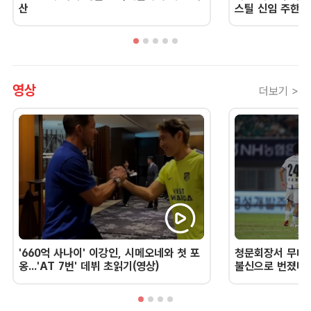
산
스틸 신임 주한 
영상
더보기 >
'660억 사나이' 이강인, 시메오네와 첫 포
청문회장서 무너진
옹...'AT 7번' 데뷔 초읽기(영상)
불신으로 번졌다 