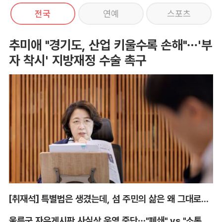
전국
연예
스포츠
추미애 "경기도, 산업 키울수록 손해"…'부
자 착시' 지방재정 수술 촉구
[취재석] 특별법은 생겼는데, 섬 주민의 삶은 왜 그대로인가
울릉군 자유게시판 사실상 운영 중단…"폐쇄" vs "소통창구 지켜야"