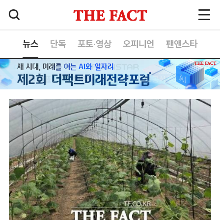
뉴스
단독
포토·영상
오피니언
팬앤스타