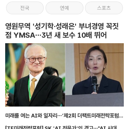
전국
연예
스포츠
영원무역 '성기학·성래은' 부녀경영 꼭짓
점 YMSA…3년 새 보수 10배 뛰어
미래를 여는 AI와 일자리…'제2회 더팩트미래전략포럼' 참가 신청
[TF미래전략포럼] SK 'AI 전문가'의 경고…"AI 시대, 인재 격차 더 커진다"