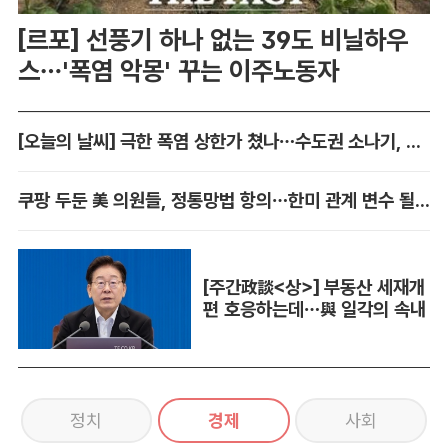
[르포] 선풍기 하나 없는 39도 비닐하우
스…'폭염 악몽' 꾸는 이주노동자
[오늘의 날씨] 극한 폭염 상한가 쳤나…수도권 소나기, 동해안에 폭우
쿠팡 두둔 美 의원들, 정통망법 항의…한미 관계 변수 될까
[주간政談<상>] 부동산 세재개
편 호응하는데…與 일각의 속내
정치
경제
사회