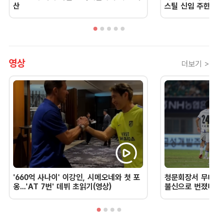
산
스틸 신임 주한 
영상
더보기 >
'660억 사나이' 이강인, 시메오네와 첫 포
청문회장서 무너진
옹...'AT 7번' 데뷔 초읽기(영상)
불신으로 번졌다 