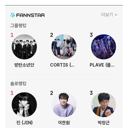
더보기 >
그룹랭킹
1
2
3
방탄소년단
CORTIS (코르티스)
PLAVE (플레이브)
솔로랭킹
1
2
3
진 (JIN)
이찬원
박창근