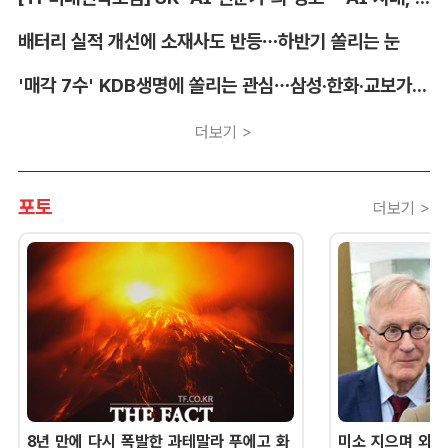
배터리 실적 개선에 소재사도 반등…하반기 쏠리는 눈
'매각 7수' KDB생명에 쏠리는 관심…삼성·한화·교보가 주목하는 이유
더보기 >
포토
더보기 >
8년 만에 다시 폭발한 과테말라 푸에고 화
미소 지으며 외교