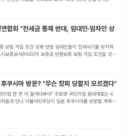
것으로 보인다. /더팩트DB[더팩트ㅣ최지혜 기자] 제22대 국
결과 국회가 다시 여소야대 구도를 유지하게 되면서 부동산 시
연합회 "전세금 통제 반대, 임대인·임차인 상
입 조건 강화 반발 임대인들이 전세사기를 방지하
도시보증공사(HUG)가 보증금 반환보증 보험 가입 조건을 강화
고 역전세를 부추기는 것이라며 반발했다. /더팩트DB[더팩트
] 임대인들이 주택도시보증공사(HUG)가 보증금 반환보증 보
 후쿠시마 방문? "무슨 창피 당할지 모르겠다"
 번 더 들여다봐야" 주호영 국민의힘 원내대표는 4
기자들과 만나 더불어민주당이 일본 후쿠시마를 방문할 계획에
피를 당하고 올지 모르겠다"고 지적했다. /남용희 기자[더팩트
 기자] 주호영 국민의힘 원내대표는 4일 더불어민주당이 일