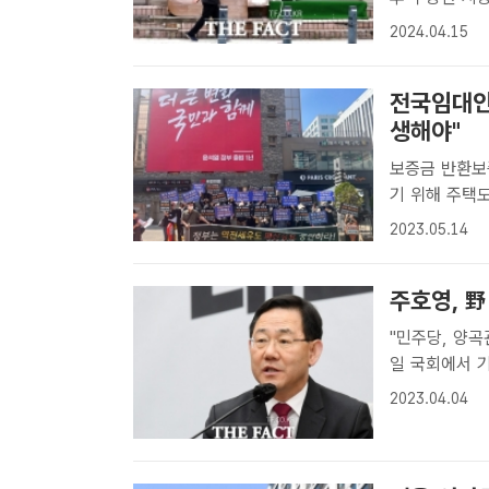
현상을 유지할 
2024.04.15
회의원 선거 
장도 ..
전국임대인
생해야"
보증금 반환보증 보험 가
기 위해 주택
하는 것을 놓
2023.05.14
ㅣ최의종 기자
험 가입..
주호영, 野
"민주당, 양곡관리법 한
일 국회에서 
대해 "무슨 창
2023.04.04
ㅣ국회=신진환
본 ..