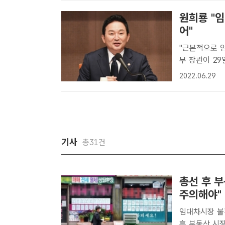
원희룡 "
어"
"근본적으로 임대차
부 장관이 2
에 참석해 모두
2022.06.29
토교통부(국토부
기사
총31건
총선 후 부
주의해야"
임대차시장 불확실성
후 부동산 시