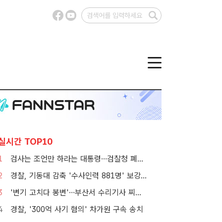
실시간 TOP10
1
검사는 조언만 하라는 대통령…검찰청 폐지 앞둔 합수본 '딜레마'
2
경찰, 기동대 감축 '수사인력 881명' 보강…9월 초까지 상피제 시행
3
'변기 고치다 봉변'…부산서 수리기사 찌른 30대 여성 체포
4
경찰, '300억 사기 혐의' 차가원 구속 송치