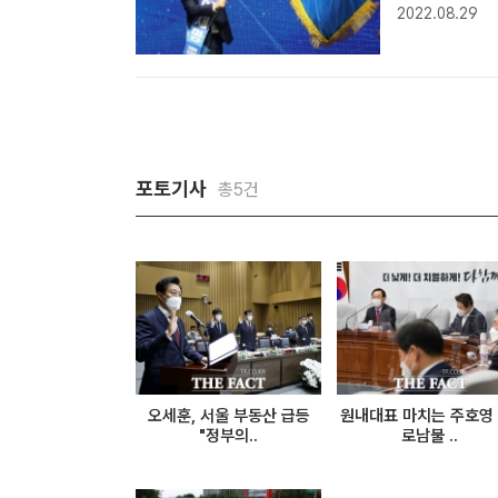
조경기장에서 
2022.08.29
기를 흔들고 
자..
포토기사
총5건
오세훈, 서울 부동산 급등
원내대표 마치는 주호영 
"정부의..
로남불 ..