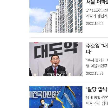
서울 아파
1억1116만 원 격차
계약과 갱신계약
팩트 DB[더
2022.12.02
약 간 보증금 
주호영 "대
다"
"수사 뭉개기 위해 특검 하자는
명 더불어민주당
를 뭉개려는 
2022.10.21
수사가 제대로 
'탈당 압
당내 통합·외연확장
이끌 신임 당대