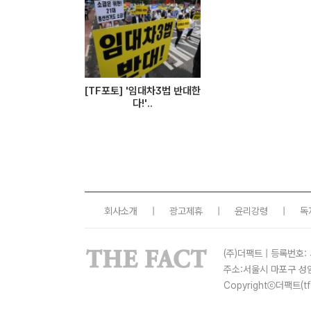
[TF포토] '임대차3법 반대한
다!'..
회사소개
|
광고제휴
|
윤리강령
|
독
(주)더팩트 | 등록번호: 
주소:서울시 마포구 성
Copyrightⓒ더팩트(