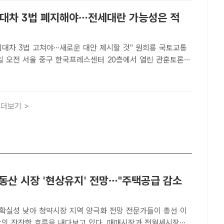
임대차 3법 폐지해야…전세대란 가능성은 적
 3법 고쳐야…새로운 대안 제시할 것" 원희룡 국토교통
9일 오전 서울 중구 한국프레스센터 20층에서 열린 관훈토론회
 발언하고 있다. /윤웅 기자[더팩트｜이민주 기자] 원희룡 국
) 장관이 임대차 3법 폐지 필요성을 재차 강조했다. 오..
더보기 >
동산 시장 '현상유지' 전망…"주택공급 감소
 낮아 청약시장 지역 양극화 전망 전문가들이 총선 이
장의 잔잔한 흐름을 내다보고 있다. 매매시장과 전월세시장이