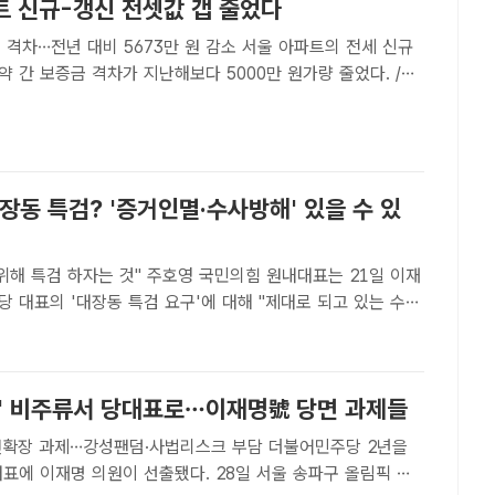
트 신규-갱신 전셋값 갭 줄었다
…전년 대비 5673만 원 감소 서울 아파트의 전세 신규
 간 보증금 격차가 지난해보다 5000만 원가량 줄었다. /더
팩트｜윤정원 기자] 올해 서울 아파트 전세 신규계약과 갱신계
격차가 지난해에 비해 축소됐다. 전세시장 하락세가 이..
장동 특검? '증거인멸·수사방해' 있을 수 있
 것" 주호영 국민의힘 원내대표는 21일 이재
 대표의 '대장동 특검 요구'에 대해 "제대로 되고 있는 수사
것으로 온갖 증거인멸과 수사방해가 있을 수 있다"며 "특검은
되지 않거나 미진할 때 하는 것"이라고 말했다./ 남윤호 기..
박' 비주류서 당대표로…이재명號 당면 과제들
 과제…강성팬덤·사법리스크 부담 더불어민주당 2년을
표에 이재명 의원이 선출됐다. 28일 서울 송파구 올림픽 체