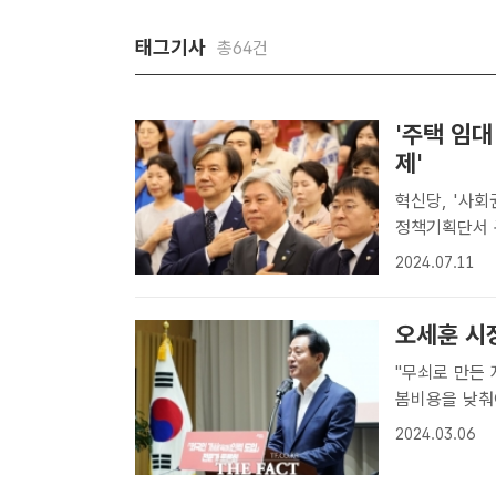
태그기사
총64건
'주택 임
제'
혁신당, '사회
정책기획단서 구체화 조국혁신당은 10일 서울 여
사회권 선진국
2024.07.11
부터 조국, 서
오세훈 시장
"무쇠로 만든 지팡이 쓸모없어" 
봄비용을 낮춰야
시장이 지난해
2024.03.06
있다. /서울시