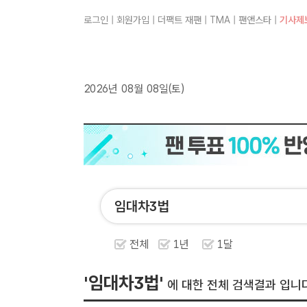
로그인
|
회원가입
|
더팩트 재팬
|
TMA
|
팬앤스타
|
기사제
2026년 08월 08일(토)
전체
1년
1달
'임대차3법'
에 대한 전체 검색결과 입니다