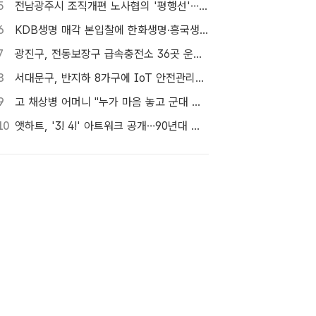
5
전남광주시 조직개편 노사협의 '평행선'…핵심부서 배치 결론 못 내
6
KDB생명 매각 본입찰에 한화생명·흥국생명·한투금융 등 3개사 참여
7
광진구, 전동보장구 급속충전소 36곳 운영…수리비도 지원
8
서대문구, 반지하 8가구에 IoT 안전관리서비스 추가 설치
9
고 채상병 어머니 "누가 마음 놓고 군대 보내겠나"…임성근 징역 3년에 분통
10
앳하트, '3! 4!' 아트워크 공개…90년대 만화 캐릭터 변신