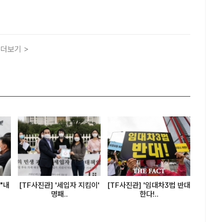
열린 제5차 정기전국대의원대회에서 당대표로 선출 된 뒤 당
있는 이재명 신임 당대표. /국회사진취재단[더팩트ㅣ박숙현 기
더보기 >
"내
[TF사진관] '세입자 지킴이'
[TF사진관] '임대차3법 반대
명패..
한다!..