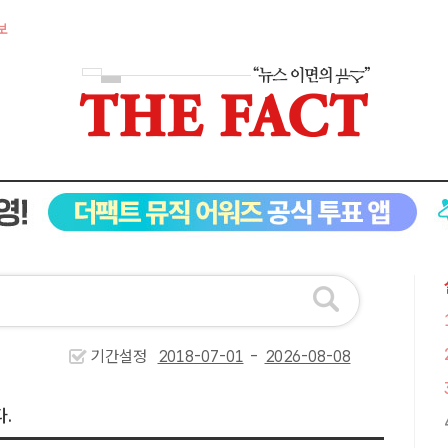
보
기간설정
-
.