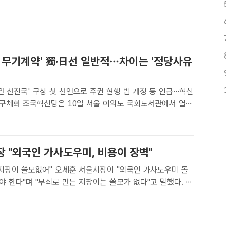
대 무기계약' 獨·日선 일반적…차이는 '정당사유
권 선진국' 구상 첫 선언으로 주권 현행 법 개정 등 언급…혁신
의도 국회도서관에서 열린
을 위한 조국혁신당 1차 선언 주거권 포럼을 개최했다. 왼쪽
왕진, 차규근 의원./ 뉴시스[더팩트ㅣ국회=조채원 기자]..
 "외국인 가사도우미, 비용이 장벽"
오세훈 서울시장이 "외국인 가사도우미 돌
 한다"며 "무쇠로 만든 지팡이는 쓸모가 없다"고 말했다. 오
 7월 19일 외국인 가사 인력 도입 토론회에서 개회사를 하고
[더팩트ㅣ장혜승 기자] 오세훈 서울시장이 외국인 가사도우..