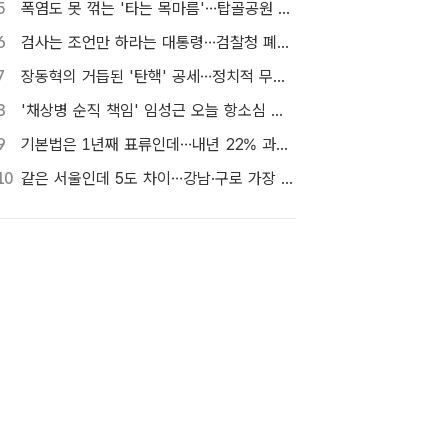
5
폭염도 못 꺾는 '타는 목마름'…탑골공원 아리수 냉장고 가보니
6
검사는 조언만 하라는 대통령…검찰청 폐지 앞둔 합수본 '딜레마'
7
장동혁의 거듭된 '탄핵' 공세…정치적 무게감은 뚝
8
'채상병 순직 책임' 임성근 오늘 항소심 선고…1심 징역 3년
9
기본법은 1년째 표류인데…내년 22% 과세 강행, 가상자산 투자자 반발 확산
10
같은 서울인데 5도 차이…강남·구로 가장 덥고 서대문 낮다