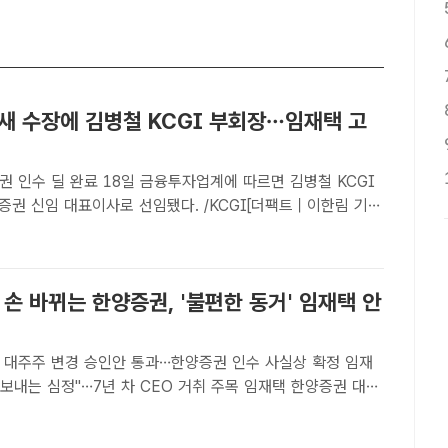
 새 수장에 김병철 KCGI 부회장…임재택 고
8일 금융투자업계에 따르면 김병철 KCGI
증권 신임 대표이사로 선임됐다. /KCGI[더팩트｜이한림 기
 한양증권 인수를 마무리하면서 새 수장에 김병철 KCGI 부회
 기존 대표이사를 맡았던 임재택 전 한양증권 대표는 고..
 손 바뀌는 한양증권, '불편한 동거' 임재택 안
위 대주주 변경 승인안 통과…한양증권 인수 사실상 확정 임재
는 심정"…7년 차 CEO 거취 주목 임재택 한양증권 대표
 서울 강남구 최인아책방에서 자신의 저서를 기반으로 한 북토
해 발언하고 있다. /한양증권[더팩트｜이한림 기자]..