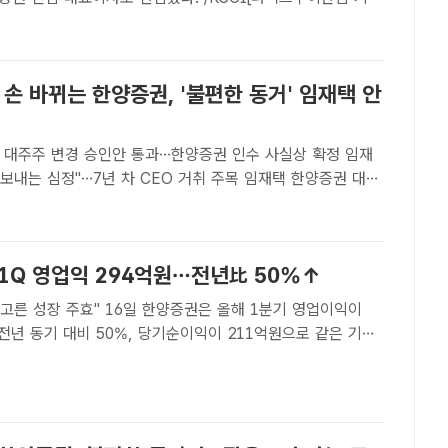
 한양증권 인수를 마무리하면서 새 수장에 김병철 KCGI 부회
 기존 대표이사를 맡았던 임재택 전 한양증권 대표는 고..
 손 바뀌는 한양증권, '불편한 동거' 임재택 안
위 대주주 변경 승인안 통과…한양증권 인수 사실상 확정 임재
는 심정"…7년 차 CEO 거취 주목 임재택 한양증권 대표
 서울 강남구 최인아책방에서 자신의 저서를 기반으로 한 북토
해 발언하고 있다. /한양증권[더팩트｜이한림 기자]..
 1Q 영업익 294억원…전년比 50%↑
16일 한양증권은 올해 1분기 영업이익이
전년 동기 대비 50%, 당기순이익이 211억원으로 같은 기간
 밝혔다. /더팩트 DB[더팩트ㅣ이라진 기자] 햔양증권이 올해
개선됐다. 전 사업 부문의 고른 성장이 실적 상승을..