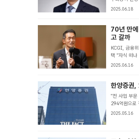
자] KCGI가
2025.06.18
장을 선임했다.
70년 만에
고 갈까
KCGI, 금융
택 "자식 떠나 보내
가 지난 5일
2025.06.16
크 행사에 참석
한양증권,
"전 사업 부문 고른 성장 주효" 
294억원으로 
58% 늘었다고
2025.05.16
1분기 실적이 