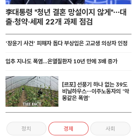
李대통령 "청년 결혼 망설이지 않게"…대
출·청약·세제 22개 과제 점검
'장윤기 사건' 피해자 돕다 부상입은 고교생 의상자 인정
입추 지나도 폭염...온열질환자 10년 만에 3배 증가
[르포] 선풍기 하나 없는 39도
비닐하우스…이주노동자의 '악
몽같은 폭염'
정치
경제
사회