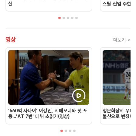
산
스틸 신임 주한 
영상
더보기 >
'660억 사나이' 이강인, 시메오네와 첫 포
청문회장서 무너진
옹...'AT 7번' 데뷔 초읽기(영상)
불신으로 번졌다 