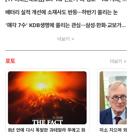
배터리 실적 개선에 소재사도 반등…하반기 쏠리는 눈
'매각 7수' KDB생명에 쏠리는 관심…삼성·한화·교보가 주목하는 이유
더보기 >
포토
더보기 >
8년 만에 다시 폭발한 과테말라 푸에고 화
미소 지으며 외교