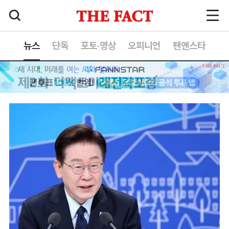
뉴스
단독
포토·영상
오피니언
팬앤스타