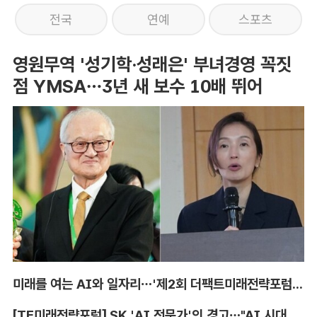
전국
연예
스포츠
영원무역 '성기학·성래은' 부녀경영 꼭짓
점 YMSA…3년 새 보수 10배 뛰어
미래를 여는 AI와 일자리…'제2회 더팩트미래전략포럼' 참가 신청
[TF미래전략포럼] SK 'AI 전문가'의 경고…"AI 시대, 인재 격차 더 커진다"