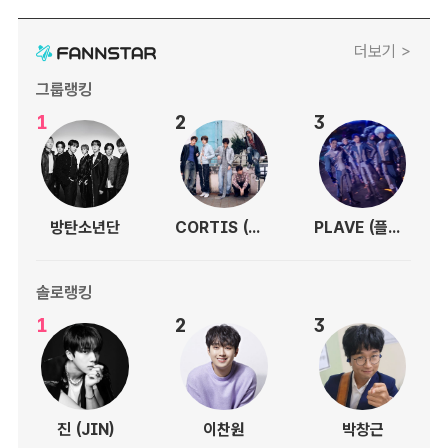
더보기 >
그룹랭킹
1
2
3
방탄소년단
CORTIS (코르티스)
PLAVE (플레이브)
솔로랭킹
1
2
3
진 (JIN)
이찬원
박창근