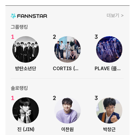
더보기 >
그룹랭킹
1
2
3
방탄소년단
CORTIS (코르티스)
PLAVE (플레이브)
솔로랭킹
1
2
3
진 (JIN)
이찬원
박창근