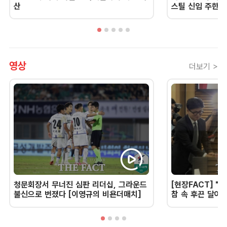
산
스틸 신임 주한 
영상
더보기 >
청문회장서 무너진 심판 리더십, 그라운드
[현장FACT] "한
불신으로 번졌다 [이영규의 비욘더매치]
참 속 후끈 달아