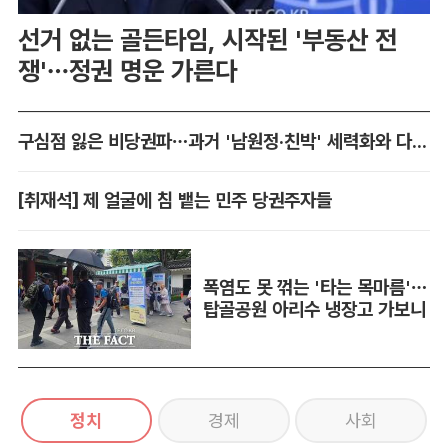
선거 없는 골든타임, 시작된 '부동산 전
쟁'…정권 명운 가른다
구심점 잃은 비당권파…과거 '남원정·친박' 세력화와 다른 점은
[취재석] 제 얼굴에 침 뱉는 민주 당권주자들
폭염도 못 꺾는 '타는 목마름'…
탑골공원 아리수 냉장고 가보니
정치
경제
사회