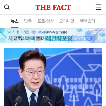
뉴스
단독
포토·영상
오피니언
팬앤스타