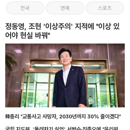
전국
연예
스포츠
정동영, 조현 '이상주의' 지적에 "이상 있
어야 현실 바꿔"
韓총리 "교통사고 사망자, 2030년까지 30% 줄이겠다"
국힘 지도부, '돌려차기 실언' 서범수·진종오에 "윤리위 엄중 조치"