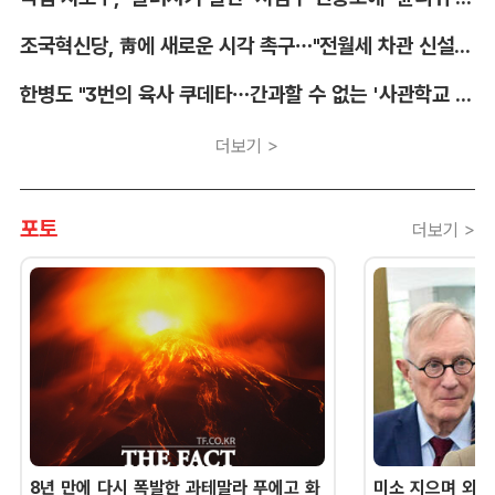
조국혁신당, 靑에 새로운 시각 촉구…"전월세 차관 신설해야"
한병도 "3번의 육사 쿠데타…간과할 수 없는 '사관학교 통합' 명분"
더보기 >
포토
더보기 >
8년 만에 다시 폭발한 과테말라 푸에고 화
미소 지으며 외교