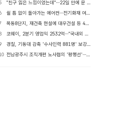
5
"친구 잃은 느낌이었는데"…22일 만에 문 연 홈플러스 가보니[TF현장]
6
쉴 틈 없이 돌아가는 에어컨…전기화재 여름철에 몰린다
7
목동8단지, 재건축 현설에 대우건설 등 4곳…경쟁 입찰 성사될까
8
코웨이, 2분기 영업익 2532억…"국내외 모두 판매 증가"
9
경찰, 기동대 감축 '수사인력 881명' 보강…9월 초까지 상피제 시행
10
전남광주시 조직개편 노사협의 '평행선'…핵심부서 배치 결론 못 내