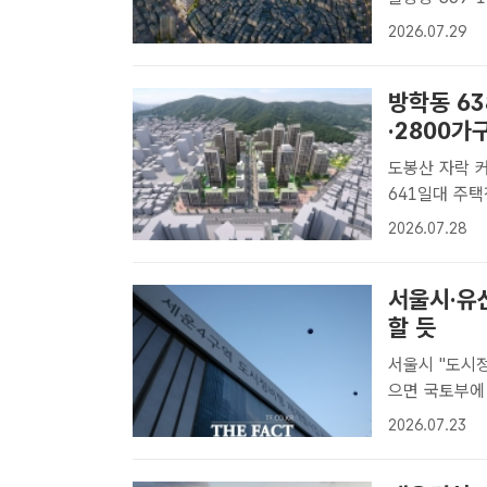
다. 사진은 불
2026.07.29
팩트｜황준익 기
방학동 63
·2800가
도봉산 자락 커뮤니티 단지로
641일대 주
638, 641
2026.07.28
일 도봉구 방학
서울시·유
할 듯
서울시 "도시
으면 국토부에 후속 절차 요청" 
가 취소를 둘
2026.07.23
과 직권취소 절
로구..