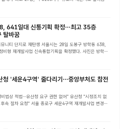
광동 359-1 일대 주택정비형 재개발사업 조감도. /서울시[더
자] 서울시는 은평구 불광동 359-1 일대 주택정..
8, 641일대 신통기획 확정…최고 35층
구 탈바꿈
 재탄생 서울시는 28일 도봉구 방학동 638,
택정비형 재개발사업 신속통합기획을 확정했다. 사진은 방학동
일대 재개발 조감도. /서울시[더팩트｜황준익 기자] 서울시는 28
동 638, 641일대 주택정비형 재개발사업 신속통합기..
산청 '세운4구역' 줄다리기…중앙부처도 참전
정비법상 적법…유산청 요구 권한 없어" 유산청 "시정조치 없
서울 종로구 세운4구역 재개발사업 변경인
러싼 서울시와 국가유산청의 갈등이 중앙부처 차원의 시정명령
차로 번질 전망이다. /뉴시스[더팩트 | 김명주 기자] 서울 종