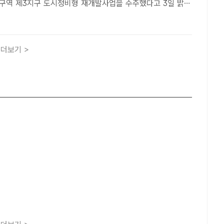
구역 제3지구 도시정비형 재개발사업을 수주했다고 3일 밝혔
 옛 서울극장이 자리하던 곳으로, CJ대한통운 건설부문은 장소
적 자산을 승계하는 데에 중점을 둬 시공할 계획이다. /CJ..
더보기 >