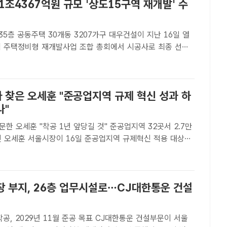
1조4367억원 규모 '상도15구역 재개발' 수
동주택 30개동 3207가구 대우건설이 지난 16일 열
역 주택정비형 재개발사업 조합 총회에서 시공사로 최종 선정
설[더팩트｜이중삼 기자] 대우건설은 지난 16일 열린 상도15
형 재개발사업 조합 총회에서 시공사로 최종 선정됐다고 20
 찾은 오세훈 "준공업지역 규제 혁신 성과 하
나"
한 오세훈 "착공 1년 앞당길 것" 준공업지역 32곳서 2.7만
 대상지
포구 양평신동아아파트 재건축 현장을 찾아 사업 추진상황을
미나 기자[더팩트 | 공미나 기자] "서울시가 2년 전 준공업지..
장 부지, 26층 업무시설로…CJ대한통운 건설
029년 11월 준공 목표 CJ대한통운 건설부문이 서울