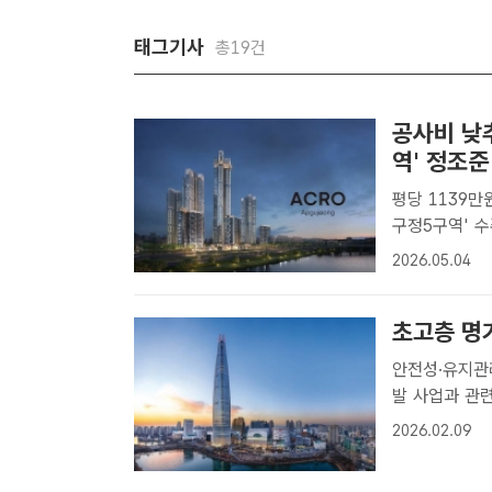
태그기사
총19건
공사비 낮
역' 정조준
평당 1139만원 확정 공사비 서울 강
구정5구역' 
웠다. /DL이
2026.05.04
꼽히는 '압구정
초고층 명
안전성·유지관리 편의성
발 사업과 관련
다. /롯데건
2026.02.09
로벌 구조설계
히..