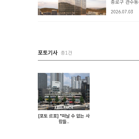
종로구 관수동
다. 사업지는
2026.07.03
에 축적된 문화
포토기사
총1건
[포토 르포] "떠날 수 없는 사
람들..