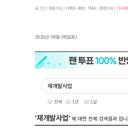
로그인
|
회원가입
|
더팩트 재팬
|
TMA
|
팬앤스타
|
기사제
2026년 08월 08일(토)
전체
1년
1달
'재개발사업'
에 대한 전체 검색결과 입니