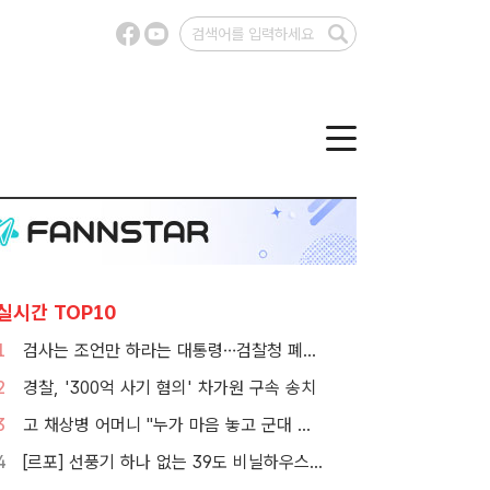
실시간 TOP10
1
검사는 조언만 하라는 대통령…검찰청 폐지 앞둔 합수본 '딜레마'
2
경찰, '300억 사기 혐의' 차가원 구속 송치
3
고 채상병 어머니 "누가 마음 놓고 군대 보내겠나"…임성근 징역 3년에 분통
4
[르포] 선풍기 하나 없는 39도 비닐하우스…이주노동자의 '악몽같은 폭염'