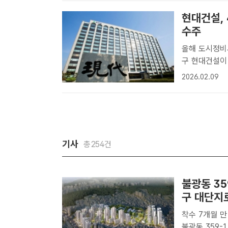
현대건설,
수주
올해 도시정비사
구 현대건설이 군포 금정2구역 재개발사업을 수주하며 올해 도시정비사업
수주 행진에 
2026.02.09
건설이 군포 
진에..
기사
총254건
불광동 35
구 대단지
착수 7개월 만 
불광동 359-