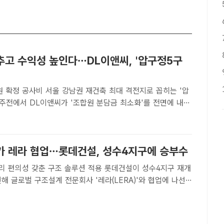
추고 수익성 높인다…DL이앤씨, '압구정5구
남권 재건축 최대 격전지로 꼽히는 '압
수주전에서 DL이앤씨가 '조합원 분담금 최소화'를 전면에 내세
앤씨[더팩트｜이중삼 기자] 서울 강남권 재건축 최대 격전지로
5구역' 수주전에서 DL이앤씨가 '조합원 분담금 최소화'..
가 레라 협업…롯데건설, 성수4지구에 승부수
 갖춘 구조 솔루션 적용 롯데건설이 성수4지구 재개
해 글로벌 구조설계 전문회사 '레라(LERA)'와 협업에 나선
설[더팩트｜이중삼 기자] 롯데건설이 서울 성수4지구를 위해 글
 명가와 손을 잡았다. 초고층 하이엔드 주거의 상징으로 꼽