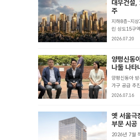
대우건설, 
주
지하8층~지상35층 공
린 상도15구
됐다. /대우건
2026.07.20
구역 주택정비
일 ..
양평신동아
나둘 나타
양평신동아 방문
가구 공급 추진 오세훈 서울시장이 16일 준공업지역 규제혁신 적용
인 서울 영등
2026.07.16
점검했다. /공
옛 서울극
부문 시공
2026년 7월 착공, 2