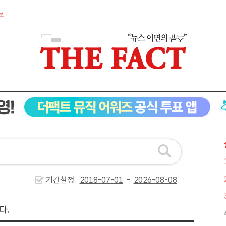
보
기간설정
-
다.