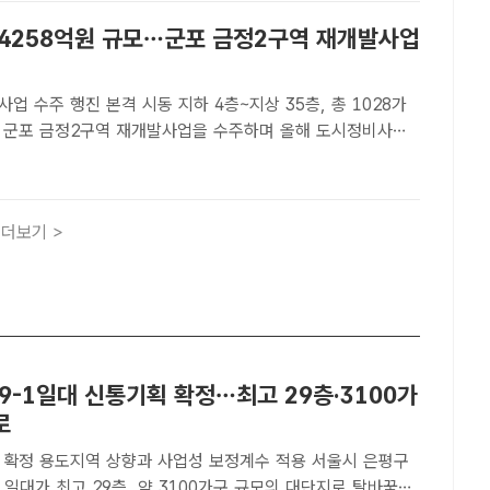
 4258억원 규모…군포 금정2구역 재개발사업
업 수주 행진 본격 시동 지하 4층~지상 35층, 총 1028가
본격적인 시동을 걸었다. /현대건설[더팩트｜이중삼 기자] 현대
금정2구역 재개발사업을 수주하며 올해 도시정비사업 수주 행
더보기 >
9-1일대 신통기획 확정…최고 29층·3100가
로
확정 용도지역 상향과 사업성 보정계수 적용 서울시 은평구
1 일대가 최고 29층, 약 3100가구 규모의 대단지로 탈바꿈한