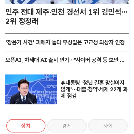
민주 전대 제주·인천 경선서 1위 김민석…
2위 정청래
'장윤기 사건' 피해자 돕다 부상입은 고교생 의상자 인정
오픈AI, 차세대 AI 출시 연기…"사이버 공격 등 보안 위험"
李대통령 "청년 결혼 망설이지
않게"…대출·청약·세제 22개 과
제 점검
정치
경제
사회