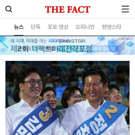
뉴스
단독
포토·영상
오피니언
팬앤스타