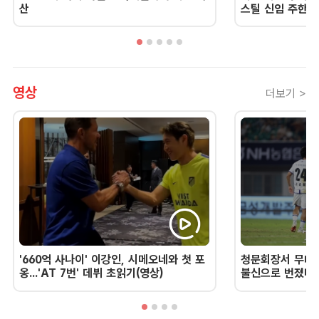
산
스틸 신임 주한 
영상
더보기 >
'660억 사나이' 이강인, 시메오네와 첫 포
청문회장서 무너진
옹...'AT 7번' 데뷔 초읽기(영상)
불신으로 번졌다 