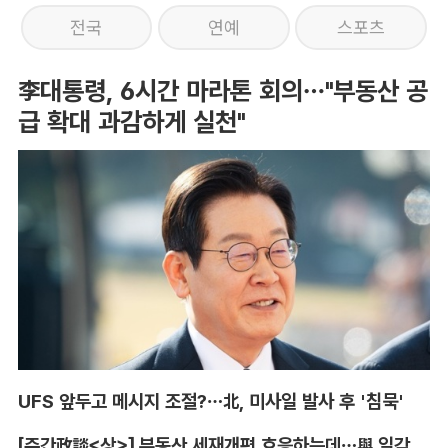
전국
연예
스포츠
李대통령, 6시간 마라톤 회의…"부동산 공
급 확대 과감하게 실천"
UFS 앞두고 메시지 조절?…北, 미사일 발사 후 '침묵'
[주간政談<상>] 부동산 세재개편 호응하는데…與 일각의 속내