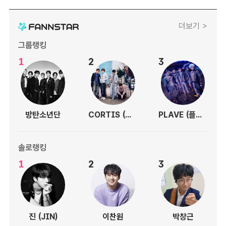
더보기 >
그룹랭킹
1
2
3
방탄소년단
CORTIS (코르티스)
PLAVE (플레이브)
솔로랭킹
1
2
3
진 (JIN)
이찬원
박창근