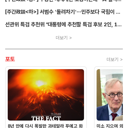
[주간政談<하>] 서범수 '돌려차기'…민주보다 국힘이 더 발끈
선관위 특검 추천위 "대통령에 추천할 특검 후보 2인, 14일 확정"
더보기 >
포토
더보기 >
8년 만에 다시 폭발한 과테말라 푸에고 화
미소 지으며 외교