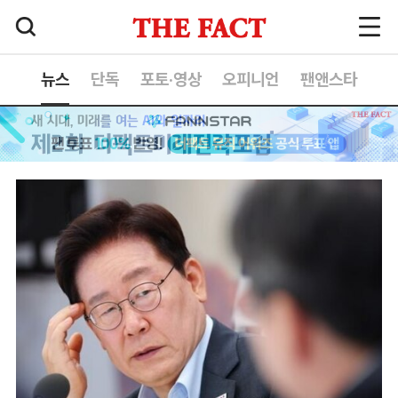
뉴스
단독
포토·영상
오피니언
팬앤스타