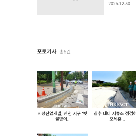
원들과 '202
2025.12.30
자] 오세훈 서
포토기사
총5건
지성산업개발, 인천 서구 '빗
침수 대비 저류조 점검
물받이..
오세훈 ..