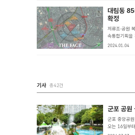
대림동 8
확정
저류조·공원 복합화 서울시는 영등포구 대림동 855-
속통합기획을 
기자] 서울시
2024.01.04
확정했다고 4
저..
기사
총42건
군포 공원
군포 중앙공원
오는 16일부터
한다고 3일 