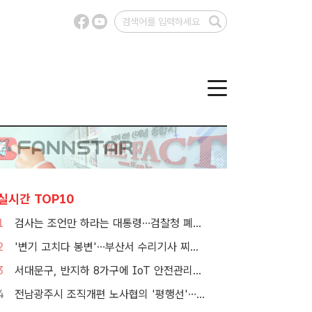
실시간 TOP10
1
검사는 조언만 하라는 대통령…검찰청 폐지 앞둔 합수본 '딜레마'
2
'변기 고치다 봉변'…부산서 수리기사 찌른 30대 여성 체포
3
서대문구, 반지하 8가구에 IoT 안전관리서비스 추가 설치
4
전남광주시 조직개편 노사협의 '평행선'…핵심부서 배치 결론 못 내