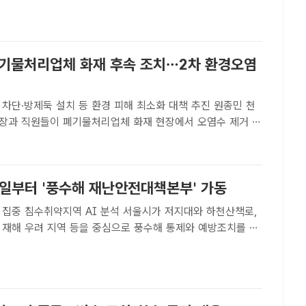
부터 오후 5시 30분까지이다.수질관리와 시설 정비를 위해 대
폐기물처리업체 화재 후속 조치…2차 환경오염
단·방제둑 설치 등 환경 피해 최소화 대책 추진 원종민 천
장과 직원들이 폐기물처리업체 화재 현장에서 오염수 제거 작
검하고 있다. /천안시[더팩트ㅣ천안=정효기 기자] 충남 천안시
일 서북구 성거읍 폐기물처리업체 화재와 관련해 소방용수 유출
5일부터 '풍수해 재난안전대책본부' 가동
수취약지역 AI 분석 서울시가 저지대와 하천산책로,
대 재해 우려 지역 등을 중심으로 풍수해 통제와 예방조치를 진
=박헌우 기자[더팩트 | 김명주 기자] 서울시가 올여름 집중호
호우 피해를 막기 위해 재해 발생 우려 지역 집중관리에 나선