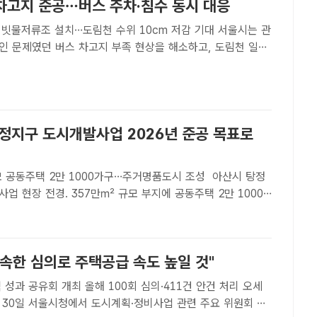
차고지 준공…버스 주차·침수 동시 대응
 빗물저류조 설치…도림천 수위 10cm 저감 기대 서울시는 관
인 문제였던 버스 차고지 부족 현상을 해소하고, 도림천 일대
를 막기 위해 추진한 ‘신림 공영차고지(빗물 저류조 복합) 조
했다. /서울시[더팩트ㅣ정소양 기자] 서울 ..
탕정지구 도시개발사업 2026년 준공 목표로
공동주택 2만 1000가구…주거명품도시 조성 아산시 탕정
업 현장 전경. 357만㎡ 규모 부지에 공동주택 2만 1000
공공시설이 들어서며 '주거명품도시' 조성을 목표로 공사가 한
시[더팩트ㅣ아산=정효기 기자] 충남 아산시가 탕..
속한 심의로 주택공급 속도 높일 것"
성과 공유회 개최 올해 100회 심의·411건 안건 처리 오세
 30일 서울시청에서 도시계획·정비사업 관련 주요 위원회 위