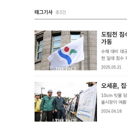
태그기사
총3건
도림천 침
가동
수해 대비 대규모 저류시설 설치
천 일대 침수
동한다고 21
2025.05.21
집중호우 때 
저류..
오세훈, 
10㎝ 빗물 담기
울시장이 여름
나선다. 오 시
2024.06.18
류조 공사현장을