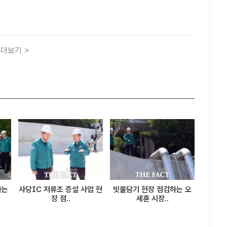
5 도시주택 성과 공유회'를 열었다. /서울시[더팩트 | 공미나 기
울시장은 30일 서울시청에서 도시계획·정비사업 관..
더보기 >
하는
사당IC 저류조 증설 사업 현
빗물담기 현장 점검하는 오
장 점..
세훈 시장..