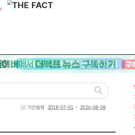
보
기간설정
-