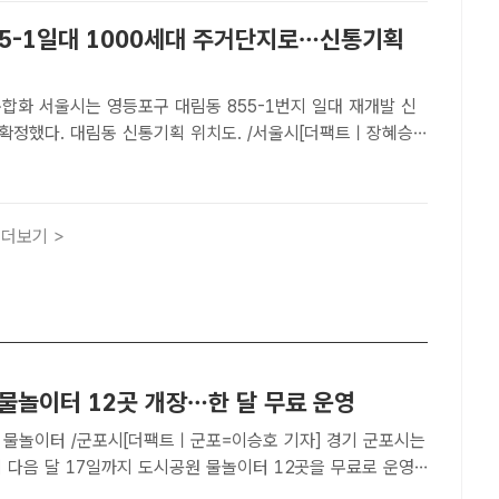
55-1일대 1000세대 주거단지로…신통기획
1번지 일대 재개발 신
확정했다. 대림동 신통기획 위치도. /서울시[더팩트ㅣ장혜승
는 영등포구 대림동 855-1번지 일대 재개발 신속통합기획을
일 밝혔다.이번 기획으로 노후도와 반지하 주택 비율이 높은
더보기 >
 물놀이터 12곳 개장…한 달 무료 운영
 물놀이터 /군포시[더팩트ㅣ군포=이승호 기자] 경기 군포시는
 다음 달 17일까지 도시공원 물놀이터 12곳을 무료로 운영
밝혔다.이용 대상은 초등학교 6학년 이하 어린이이며, 운영시간