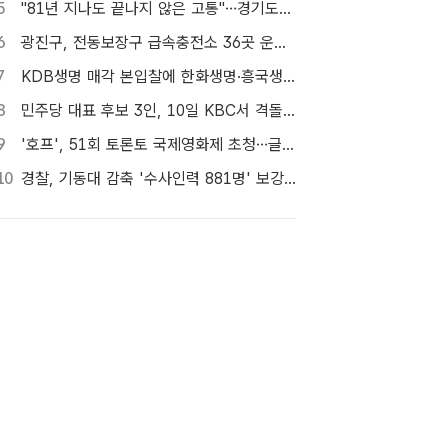
5
"81년 지나도 끝나지 않은 고통"…경기도의회 울린 핵 피해자의 증언
6
광진구, 전동보장구 급속충전소 36곳 운영…수리비도 지원
7
KDB생명 매각 본입찰에 한화생명·흥국생명·한투금융 등 3개사 참여
8
민주당 대표 후보 3인, 10일 KBC서 격돌…호남 발전 비전 놓고 맞대결
9
'호프', 51회 토론토 국제영화제 초청…글로벌 행보 계속
10
경찰, 기동대 감축 '수사인력 881명' 보강…9월 초까지 상피제 시행