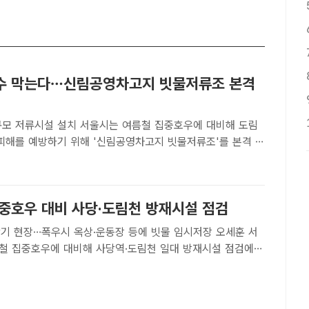
수 막는다…신림공영차고지 빗물저류조 본격
 서울시는 여름철 집중호우에 대비해 도림
 피해를 예방하기 위해 '신림공영차고지 빗물저류조'를 본격 가
일 밝혔다./남용희 기자[더팩트ㅣ설상미 기자] 서울시는 여름철
도림천 일대 침수 피해를 예방하기 위해 '신림공영차고지 빗물
집중호우 대비 사당·도림천 방재시설 점검
 현장…폭우시 옥상·운동장 등에 빗물 임시저장 오세훈 서
철 집중호우에 대비해 사당역·도림천 일대 방재시설 점검에
장이 2023년 6월 20일 서울 관악구 신림공영차고지 빗물저
 찾아 설명을 듣고 있다. /뉴시스[더팩트ㅣ이헌일 기..