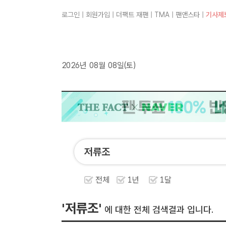
로그인
|
회원가입
|
더팩트 재팬
|
TMA
|
팬앤스타
|
기사제
2026년 08월 08일(토)
전체
1년
1달
'저류조'
에 대한 전체 검색결과 입니다.