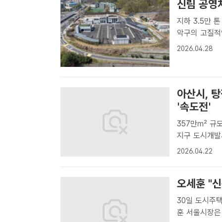
신림 공영
지하 3.5만 톤
악구의 고질적
상습 침수 피해
2026.04.28
성사업’을 완료
아산시, 
'속도전'
357만㎡ 규모 
지구 도시개발사
가구와 각종 
2026.04.22
창이다. /아산
오세훈 "신
30일 도시주택 
훈 서울시장은