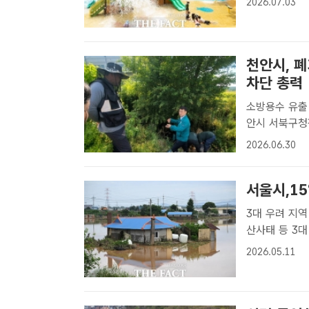
2026.07.03
은 오전 10시
동..
천안시, 
차단 총력
소방용수 유출 차
안시 서북구청
업 상황을 점
2026.06.30
는 지난 10
로 ..
서울시,1
3대 우려 지역 집중 침
산사태 등 3
행한다. /예산
2026.05.11
우와 국지성 
다..