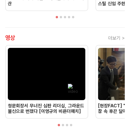
산
스틸 신임 주한 
영상
더보기 >
청문회장서 무너진 심판 리더십, 그라운드
[현장FACT] "한
불신으로 번졌다 [이영규의 비욘더매치]
참 속 후끈 달아