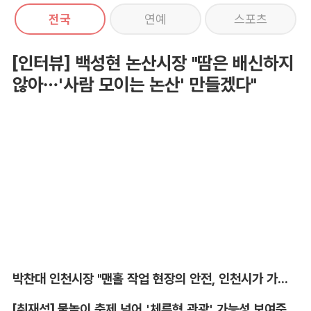
전국
연예
스포츠
[인터뷰] 백성현 논산시장 "땀은 배신하지
않아…'사람 모이는 논산' 만들겠다"
박찬대 인천시장 "맨홀 작업 현장의 안전, 인천시가 가장 앞장서겠다"
[취재석] 물놀이 축제 넘어 '체류형 관광' 가능성 보여준 안동 水페스타