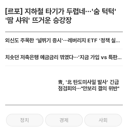
[르포] 지하철 타기가 두렵네…'숨 턱턱'
'땀 샤워' 뜨거운 승강장
외신도 주목한 '널뛰기 증시'…레버리지 ETF '정책 실패' 책임론 공방
치솟던 저축은행 예금금리 꺾였다…'지금 가입 vs 특판 대기' 셈법 복잡
靑, '北 탄도미사일 발사' 긴급
점검회의…"안보리 결의 위반"
정치
경제
사회