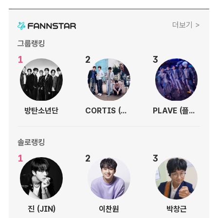
더보기 >
그룹랭킹
1
2
3
방탄소년단
CORTIS (코르티스)
PLAVE (플레이브)
솔로랭킹
1
2
3
진 (JIN)
이찬원
박창근