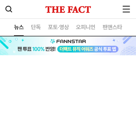
뉴스
단독
포토·영상
오피니언
팬앤스타