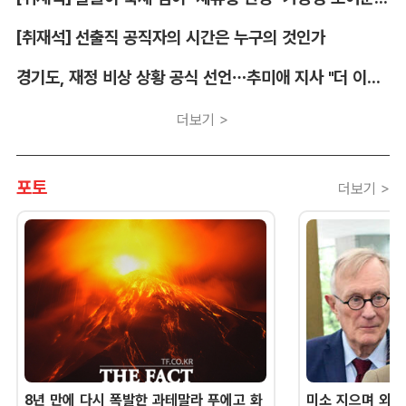
[취재석] 선출직 공직자의 시간은 누구의 것인가
경기도, 재정 비상 상황 공식 선언…추미애 지사 "더 이상 끌어다 쓸 재원 없어"
더보기 >
포토
더보기 >
8년 만에 다시 폭발한 과테말라 푸에고 화
미소 지으며 외교