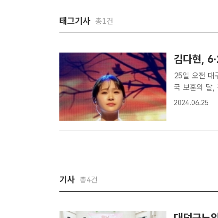
태그기사
총1건
김다현, 6
25일 오전 대
국 보훈의 달, 평화는 사랑" 언급
디토리움에서 열
2024.06.25
터 고지전에 
기사
총4건
대덕구노인