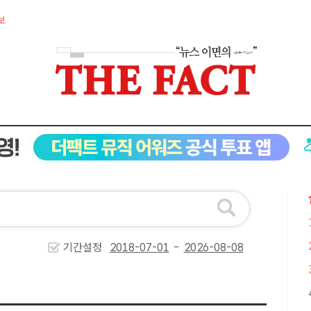
보
기간설정
-