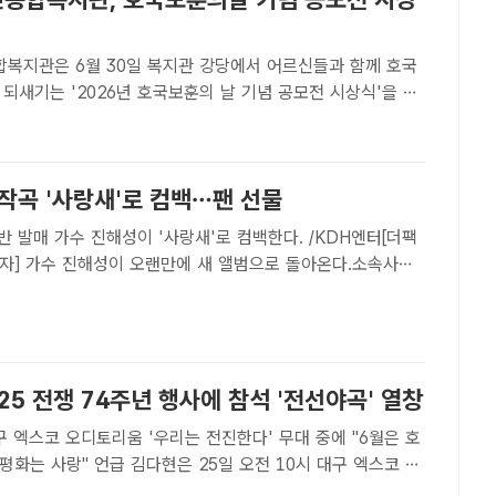
복지관은 6월 30일 복지관 강당에서 어르신들과 함께 호국
되새기는 '2026년 호국보훈의 날 기념 공모전 시상식'을 진
덕구노인종합복지관[더팩트ㅣ대전=선치영 기자] 사회복지법인
대덕구노인종합복지관은 지난달 30일 복지관 강당에서 어르
..
작곡 '사랑새'로 컴백…팬 선물
 컴백한다. /KDH엔터[더팩
기자] 가수 진해성이 오랜만에 새 앨범으로 돌아온다.소속사
트는 28일 "가수 진해성이 26일 선공개한 음원을 28일부
 시작하고 내달 18일 음반 발매한다"고 전했다.진해성의 ..
·25 전쟁 74주년 행사에 참석 '전선야곡' 열창
구 엑스코 오디토리움 '우리는 전진한다' 무대 중에 "6월은 호
 김다현은 25일 오전 10시 대구 엑스코 오
린 6·25전쟁 제74주년 행사에 참가, 낙동강 방어선 사수부