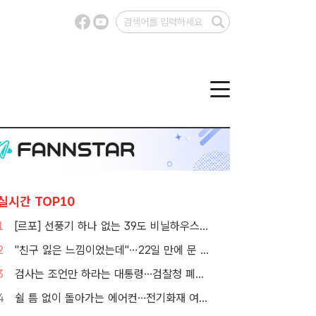
실시간 TOP10
1
[르포] 선풍기 하나 없는 39도 비닐하우스…이주노동자의 '악몽같은 폭염'
2
"친구 잃은 느낌이었는데"…22일 만에 문 연 홈플러스 가보니[TF현장]
3
검사는 조언만 하라는 대통령…검찰청 폐지 앞둔 합수본 '딜레마'
4
쉴 틈 없이 돌아가는 에어컨…전기화재 여름철에 몰린다