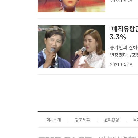
2024.06.25
터 고지전에 
'매직유랑단
3.3%
송가인과 진해성
열창했다. /포
아학당'은 개표방송으로 결방 [더팩
2021.04.08
가인과 '트롯전
회사소개
|
광고제휴
|
윤리강령
|
독