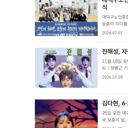
식
대덕구노인종합
보훈의 의미를 
행했다. /대
2026.07.01
신영복지재단 
신들과 함께 호
진해성, 자
11월 18일 음반 발매 가수 진해성이 '사랑새'로
트 | 정병근 
KDH엔터테인먼
2024.10.28
터 예약 판매를
김다현, 6
25일 오전 대
국 보훈의 달, 평화는 사랑" 언급
디토리움에서 열