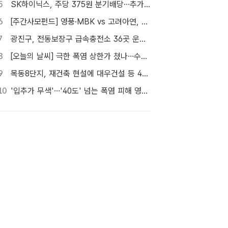
5
SK하이닉스, 주당 375원 분기배당…추가 주주환원 예고
6
[주간사모펀드] 영풍·MBK vs 고려아연, 美 제련소 이름 두고 고발전
7
광진구, 전동보장구 급속충전소 36곳 운영…수리비도 지원
8
[오늘의 날씨] 극한 폭염 상한가 쳤나…수도권 소나기, 동해안에 폭우
9
목동8단지, 재건축 현설에 대우건설 등 4곳…경쟁 입찰 성사될까
10
'입추가 무색'…'40도' 넘는 폭염 피해 영화관으로 [TF사진관]