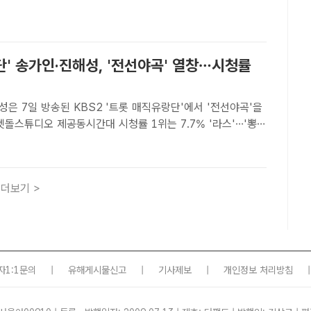
이르기까지 치열했던 과정을 노래와 스토리텔링으로 표현..
' 송가인·진해성, '전선야곡' 열창…시청률
은 7일 방송된 KBS2 '트롯 매직유랑단'에서 '전선야곡'을
켓돌스튜디오 제공동시간대 시청률 1위는 7.7% '라스'…'뽕숭
트ㅣ이한림 기자] '미스트롯' 우승자 송
국체전' 우승자 진해성이 '트롯 매직유랑단'에서 심..
더보기 >
자1:1문의
|
유해게시물신고
|
기사제보
|
개인정보 처리방침
|