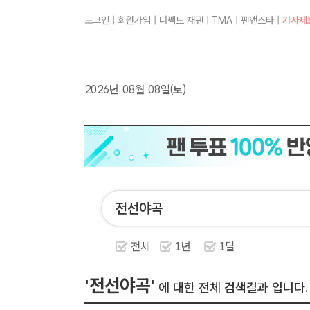
로그인
|
회원가입
|
더팩트 재팬
|
TMA
|
팬앤스타
|
기사제
2026년 08월 08일(토)
전체
1년
1달
'전선야곡'
에 대한 전체 검색결과 입니다.