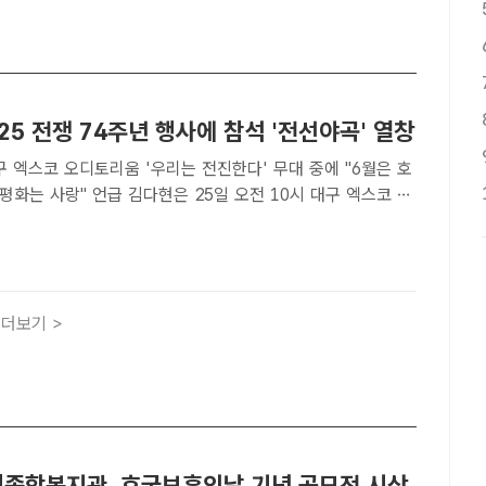
·25 전쟁 74주년 행사에 참석 '전선야곡' 열창
구 엑스코 오디토리움 '우리는 전진한다' 무대 중에 "6월은 호
 김다현은 25일 오전 10시 대구 엑스코 오
린 6·25전쟁 제74주년 행사에 참가, 낙동강 방어선 사수부
이르기까지 치열했던 과정을 노래와 스토리텔링으로 표현..
더보기 >
종합복지관, 호국보훈의날 기념 공모전 시상