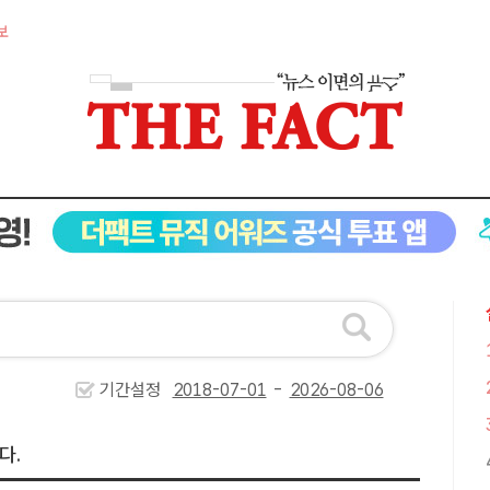
보
기간설정
-
다.