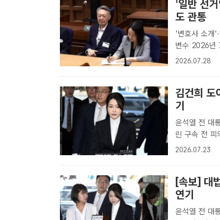
'일반 선
도 관통
'변호사 소개'
변수 2026년 7월 27일 윤석열 전 대통령 공직선거법 위반 선고공판./서울
중앙지법[더팩
2026.07.28
허위사실 공표 
김건희 도
기
윤석열 전 대
린 구속 전 피
공동취재단[더
2026.07.23
태균 무상 여
은..
[속보] 대
연기
윤석열 전 대