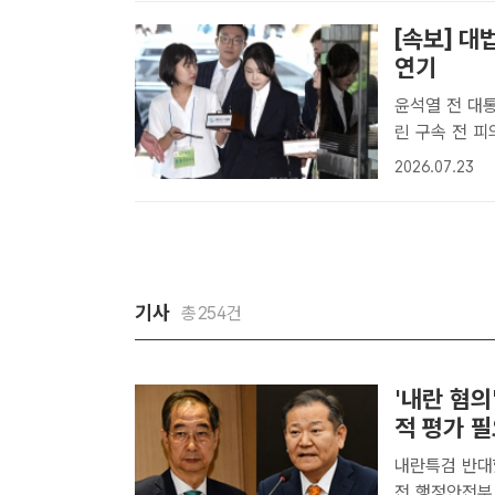
은..
[속보] 대
연기
윤석열 전 대
린 구속 전 피
공동취재단[더
2026.07.23
혐의 등 사건
고..
기사
총254건
'내란 혐
적 평가 필
내란특검 반대했으나 피
전 행정안전부