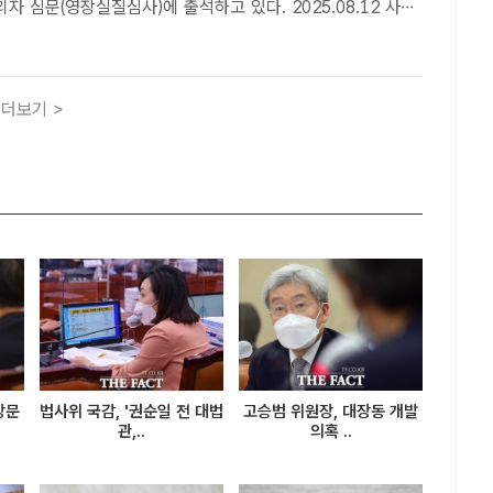
의자 심문(영장실질심사)에 출석하고 있다. 2025.08.12 사진
팩트ㅣ장우성 기자] 대법원은 김건희 여사의 자본시장법 위반
을 전원합의체로 넘기고 24일 예정됐던 선고기일을 연기한다
더보기 >
방문
법사위 국감, '권순일 전 대법
고승범 위원장, 대장동 개발
관,..
의혹 ..