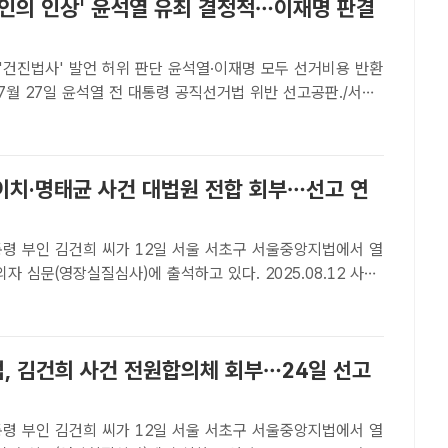
거인의 인상' 윤석열 유죄 결정적…이재명 판결
·'건진법사' 발언 허위 판단 윤석열·이재명 모두 선거비용 반환
트ㅣ설상미 기자] '일반 선거인의 인상'이 윤석열 전 대통령의
여부에 대한 판단을 갈랐다. 법원은 발언 일부..
이치·명태균 사건 대법원 전합 회부…선고 연
통령 부인 김건희 씨가 12일 서울 서초구 서울중앙지법에서 열
의자 심문(영장실질심사)에 출석하고 있다. 2025.08.12 사진
팩트ㅣ장우성 기자] 김건희 여사의 도이치모터스 주가조작·명
론조사 수수 등 사건이 대법원 전원합의체로 넘겨졌다.대법원
법, 김건희 사건 전원합의체 회부…24일 선고
통령 부인 김건희 씨가 12일 서울 서초구 서울중앙지법에서 열