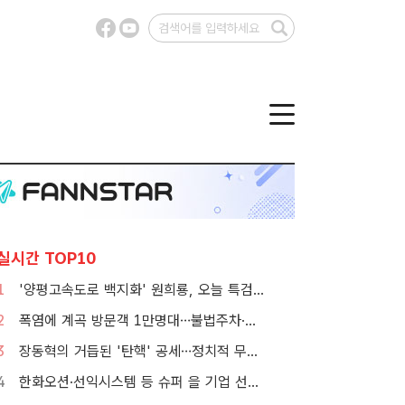
실시간 TOP10
1
'양평고속도로 백지화' 원희룡, 오늘 특검 2차 피의자 조사
2
폭염에 계곡 방문객 1만명대…불법주차·쓰레기는 골치
3
장동혁의 거듭된 '탄핵' 공세…정치적 무게감은 뚝
4
한화오션·선익시스템 등 슈퍼 을 기업 선정…200억원 규모 7년 이상 지원