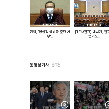
헌재, '양심적 예비군 훈련 거
[TF사진관] 대법원, 전
부'..
법외노..
동영상기사
총3건