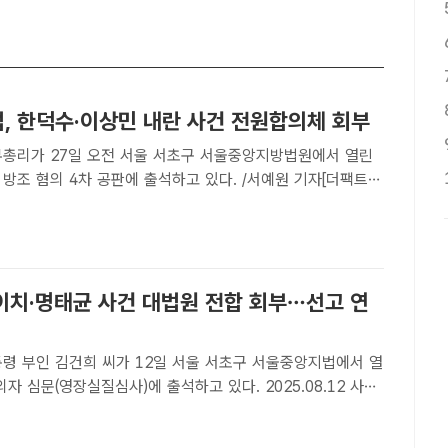
법, 한덕수·이상민 내란 사건 전원합의체 회부
무총리가 27일 오전 서울 서초구 서울중앙지방법원에서 열린
방조 혐의 4차 공판에 출석하고 있다. /서예원 기자[더팩트ㅣ
 대법원은 내란 중요임무 종사 혐의로 기소된 한덕수 전 국무총
전 행정안전부 장관 사건을 전원합의체에 회부한다고 5일 밝혔
이치·명태균 사건 대법원 전합 회부…선고 연
통령 부인 김건희 씨가 12일 서울 서초구 서울중앙지법에서 열
의자 심문(영장실질심사)에 출석하고 있다. 2025.08.12 사진
팩트ㅣ장우성 기자] 김건희 여사의 도이치모터스 주가조작·명
론조사 수수 등 사건이 대법원 전원합의체로 넘겨졌다.대법원