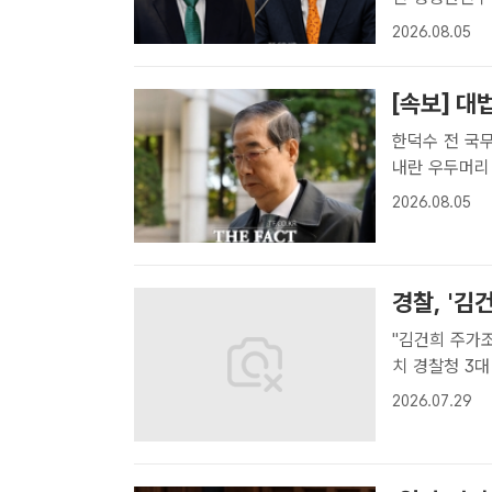
서 심리된다.
2026.08.05
기소된 한덕수
원합의체로..
[속보] 대
한덕수 전 국
내란 우두머리 
장우성 기자]
2026.08.05
리, 이상민 
다.l..
경찰, '김
"김건희 주가
치 경찰청 3대 특검 특별수사본부(특수본)는 29일 김건희 씨의 도이치모터
스 주가조작 
2026.07.29
거법 위반 혐
기자..