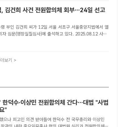
법, 김건희 사건 전원합의체 회부…24일 선고
통령 부인 김건희 씨가 12일 서울 서초구 서울중앙지법에서 열
의자 심문(영장실질심사)에 출석하고 있다. 2025.08.12 사진
팩트ㅣ장우성 기자] 대법원은 김건희 여사의 자본시장법 위반
을 전원합의체로 넘기고 24일 예정됐던 선고기일을 연기한다
더보기 >
의' 한덕수·이상민 전원합의체 간다…대법 "사법
요"
고인 의견 받아들여 한덕수 전 국무총리와 이상민
 장관의 내란 중요임무종사 혐의 대법원 심리가 전원합의체에