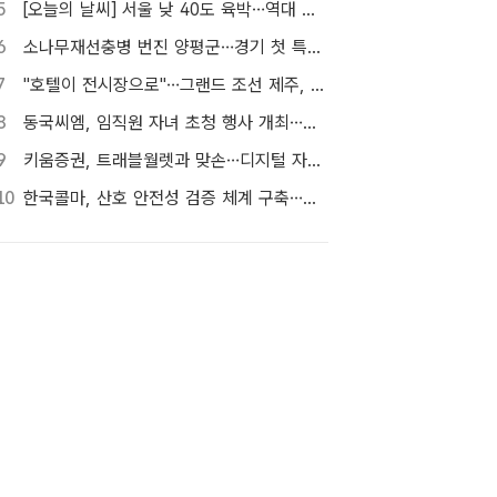
5
[오늘의 날씨] 서울 낮 40도 육박…역대 최고 39.6도 위협
6
소나무재선충병 번진 양평군…경기 첫 특별방제구역 지정
7
"호텔이 전시장으로"…그랜드 조선 제주, 강임윤 작가 개인전 선봬
8
동국씨엠, 임직원 자녀 초청 행사 개최…생산현장 체험 기회
9
키움증권, 트래블월렛과 맞손…디지털 자산·임베디드 금융 협력
10
한국콜마, 산호 안전성 검증 체계 구축…친환경 선케어 역량 확대