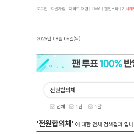
로그인
|
회원가입
|
더팩트 재팬
|
TMA
|
팬앤스타
|
기사제
2026년 08월 06일(목)
전체
1년
1달
'전원합의체'
에 대한 전체 검색결과 입니