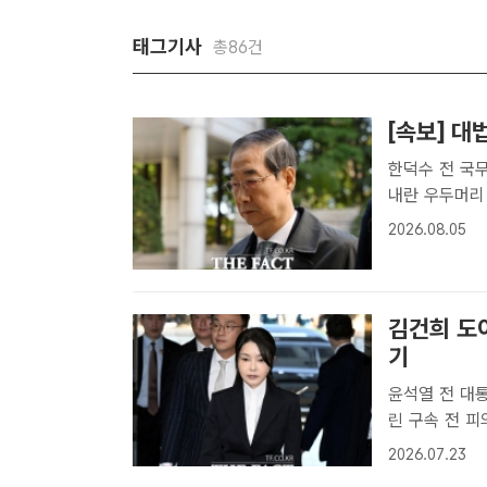
태그기사
총86건
[속보] 대
한덕수 전 국
내란 우두머리 
장우성 기자]
2026.08.05
리, 이상민 
다.l..
김건희 도
기
윤석열 전 대
린 구속 전 피
공동취재단[더
2026.07.23
태균 무상 여