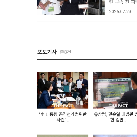
린 구속 전 피
공동취재단[더
2026.07.23
혐의 등 사건
고..
포토기사
총8건
'李 대통령 공직선거법위반
유상범, 권순일 대법관 
사건' ..
한 김만..