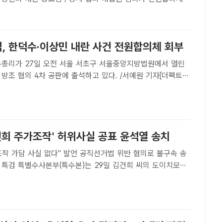
/더팩트DB[더팩트ㅣ설상미 기자] 내란 중요임무 종사 혐의로
 전 국무총리와 이상민 전 행정안전부 장관 사건이 대법원 전
법, 한덕수·이상민 내란 사건 전원합의체 회부
무총리가 27일 오전 서울 서초구 서울중앙지방법원에서 열린
방조 혐의 4차 공판에 출석하고 있다. /서예원 기자[더팩트ㅣ
 대법원은 내란 중요임무 종사 혐의로 기소된 한덕수 전 국무총
전 행정안전부 장관 사건을 전원합의체에 회부한다고 5일 밝혔
건희 주가조작' 허위사실 공표 윤석열 송치
조작 가담 사실 없다" 발언 공직선거법 위반 혐의로 불구속 송
관여 의혹 관련 허위사실을 공표한 윤석열 전 대통령을 공직선
의로 불구속 송치했다고 밝혔다./더팩트 DB[더팩트ㅣ김영봉