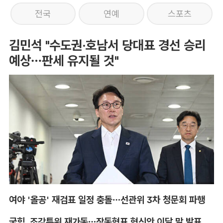
전국
연예
스포츠
김민석 "수도권·호남서 당대표 경선 승리
예상…판세 유지될 것"
여야 '올공' 재검표 일정 충돌…선관위 3차 청문회 파행
국힘, 조강특위 재가동…장동혁표 혁신안 이달 말 발표