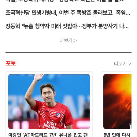
조국혁신당 민생기병대, 이번 주 쪽방촌 둘러보고 '폭염 종합 대책' 낸다
장동혁 "뉴홈 청약자 미래 짓밟아…정부가 분양사기 나선 것"
더보기 >
포토
더보기 >
이강인 'AT마드리드 7번' 유니폼 입고 팬
8년 만에 다시 