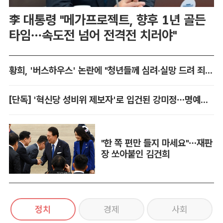
李 대통령 "메가프로젝트, 향후 1년 골든
타임…속도전 넘어 전격전 치러야"
황희, '버스하우스' 논란에 "청년들께 심려·실망 드려 죄송"
[단독] '혁신당 성비위 제보자'로 입건된 강미정…명예훼손 혐의 불송치
"한 쪽 편만 들지 마세요"…재판
장 쏘아붙인 김건희
정치
경제
사회