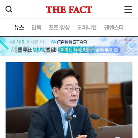
뉴스
단독
포토·영상
오피니언
팬앤스타