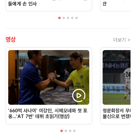
들에게 손 인사
산
영상
더보기 >
'660억 사나이' 이강인, 시메오네와 첫 포
청문회장서 무너진
옹...'AT 7번' 데뷔 초읽기(영상)
불신으로 번졌다 