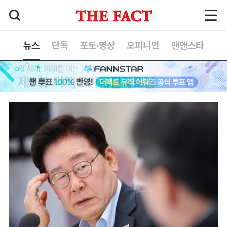
뉴스
단독
포토·영상
오피니언
팬앤스타