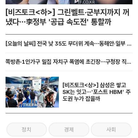
[비즈토크<하>] 그린벨트·군부지까지 꺼
냈다…李정부 '공급 속도전' 통할까
[오늘의 날씨] 전국 낮 35도 무더위 계속…동해안·일부 지역 비
쪽방촌·1인가구 밀집 자치구 폭염에 초긴장…구청장 직접 챙긴다
[비즈토크<상>] 삼성은 쌓고
SK는 잇고…'포스트 HBM' 주
도권 누가 잡을까
정치
경제
사회