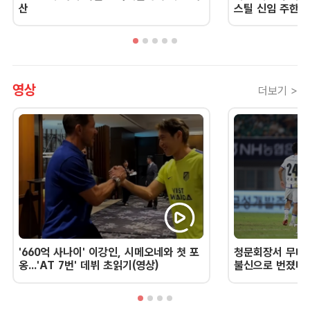
산
스틸 신임 주한 
영상
더보기 >
'660억 사나이' 이강인, 시메오네와 첫 포
청문회장서 무너진
옹...'AT 7번' 데뷔 초읽기(영상)
불신으로 번졌다 