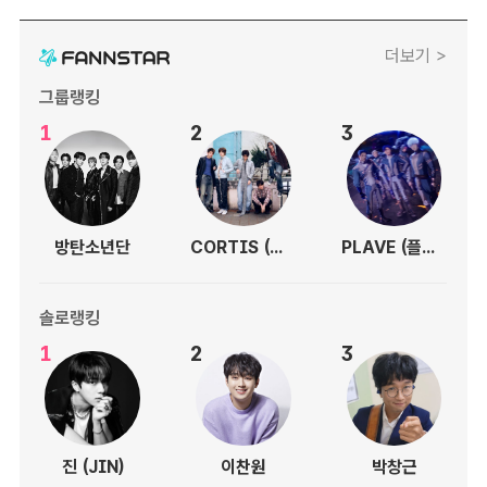
더보기 >
그룹랭킹
1
2
3
방탄소년단
CORTIS (코르티스)
PLAVE (플레이브)
솔로랭킹
1
2
3
진 (JIN)
이찬원
박창근