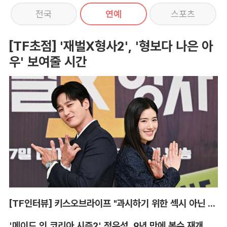
전국
연예
스포츠
[TF초점] '재벌X형사2', '형보다 나은 아
우' 보여줄 시간
[TF인터뷰] 키스오브라이프 "과시하기 위한 섹시 아닌 당당함"
'메이드 인 코리아 시즌2' 정우성, 9년 만에 복수 재개