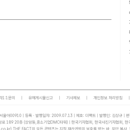
자1:1문의
|
유해게시물신고
|
기사제보
|
개인정보 처리방침
|
서울아00910 | 등록ㆍ발행일자: 2009.07.13 | 제호: 더팩트 | 발행인: 김상규 | 편
암로 189 20층 (상암동,중소기업DMC타워) | 한국기자협회, 한국사진기자협회,
tf.co.kr) THE FACT의 모든 콘텐츠는 지적 재산권법의 보호를 받는 바, 무단 복