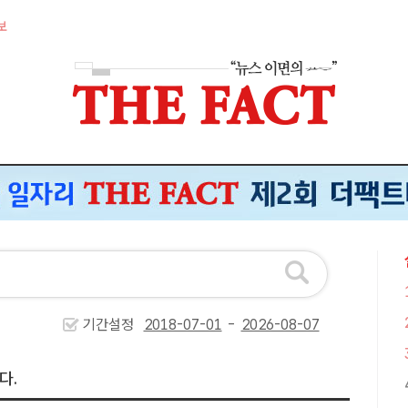
보
기간설정
-
다.