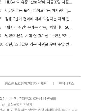
5
HLB제약 유증 '반토막'에 자금조달 차질…R&D 줄이고 채무상환금 제외
6
이글거리는 도심, 피어오르는 아지랑이 [TF사진관]
7
김용 "선거 결과에 대해 책임지는 자세 필요해"…정청래 정조준
8
'세계의 주인' 윤가은 감독, '벡델데이 2026' 올해의 벡델리안 선정
9
남양주 본점 시대 연 경기신보…민선9기 맞춰 '4S 혁신' 시동
10
경찰, 초과근무 기록 허위로 꾸며 수당 받은 현직 경찰관 2명 대기발령 조치
청소년 보호정책
(책임자:박재관)
|
전체서비스
집인: 박순규 | 전화번호: 02-3151-9400
 한국인터넷신문협회 회원사
사, 전재, 배포 등을 하는 행위는 법적 제재를 받을 수 있습니다.