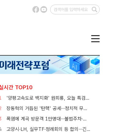
실시간 TOP10
1
'양평고속도로 백지화' 원희룡, 오늘 특검 2차 피의자 조사
2
장동혁의 거듭된 '탄핵' 공세…정치적 무게감은 뚝
3
폭염에 계곡 방문객 1만명대…불법주차·쓰레기는 골치
4
고양시·LH, 실무TF·정례회의 등 합의…긴밀한 협력체계 구축