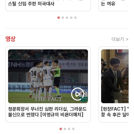
스틸 신임 주한 미국대사
는 여유
영상
더보기 >
청문회장서 무너진 심판 리더십, 그라운드
[현장FACT] "한
불신으로 번졌다 [이영규의 비욘더매치]
참 속 후끈 달아