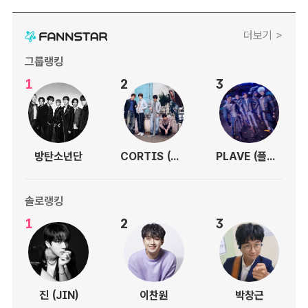
더보기 >
그룹랭킹
1
2
3
방탄소년단
CORTIS (코르티스)
PLAVE (플레이브)
솔로랭킹
1
2
3
진 (JIN)
이찬원
박창근