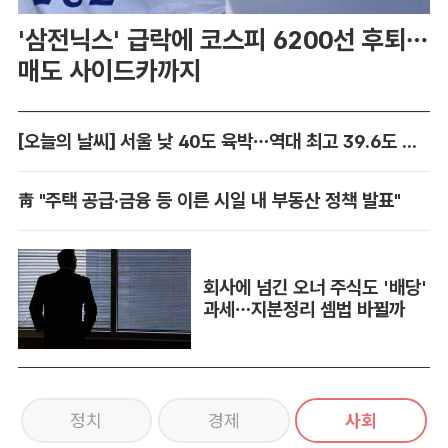
'삼전닉스' 급락에 코스피 6200선 후퇴…
매도 사이드카까지
[오늘의 날씨] 서울 낮 40도 육박…역대 최고 39.6도 위협
靑 "주택 공급·금융 등 이른 시일 내 부동산 정책 발표"
회사에 넘긴 오너 주식도 '배당'
과세…지분정리 셈법 바뀔까
정치
경제
사회