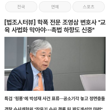
전국
연예
스포츠
[법조人터뷰] 학폭 전문 조영삼 변호사 "교
육 사법화 막아야…촉법 하향도 신중"
특검 '핑퐁'에 박성재 사건 표류…공소기각 놓고 정면충돌
경찰 수사개혁위 "장윤기 수사 결론 뒤 제도개선안 마련"