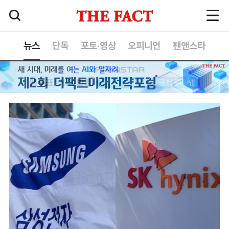
뉴스
단독
포토·영상
오피니언
팬앤스타