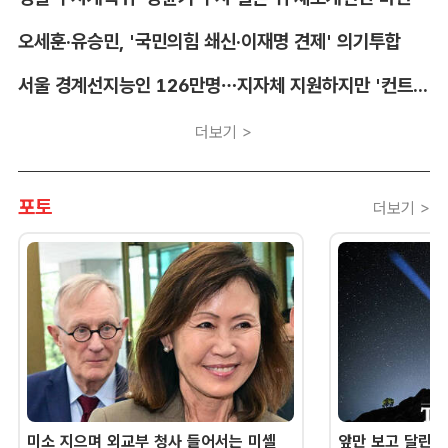
오세훈·유승민, '국민의힘 쇄신·이재명 견제' 의기투합
서울 경계선지능인 126만명…지자체 지원하지만 '컨트롤타워' 부재
더보기 >
포토
더보기 >
미소 지으며 외교부 청사 들어서는 미셸
앞만 보고 달린