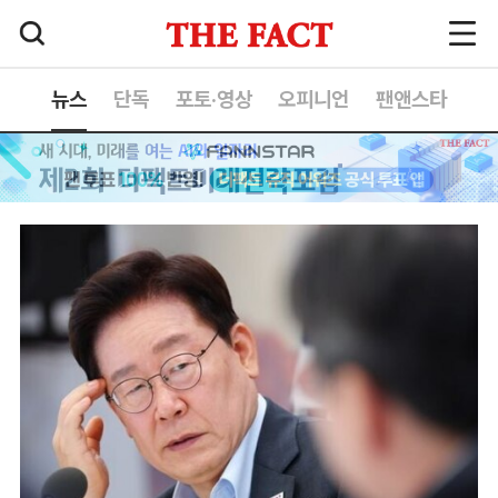
뉴스
단독
포토·영상
오피니언
팬앤스타