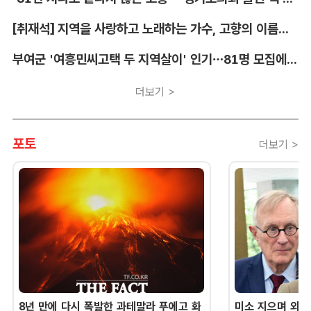
[취재석] 지역을 사랑하고 노래하는 가수, 고향의 이름을 남긴다
부여군 '여흥민씨고택 두 지역살이' 인기…81명 모집에 712명 몰려
더보기 >
포토
더보기 >
8년 만에 다시 폭발한 과테말라 푸에고 화
미소 지으며 외교