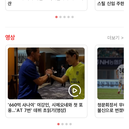
산
스틸 신임 주한 
영상
더보기 >
'660억 사나이' 이강인, 시메오네와 첫 포
청문회장서 무너진
옹...'AT 7번' 데뷔 초읽기(영상)
불신으로 번졌다 