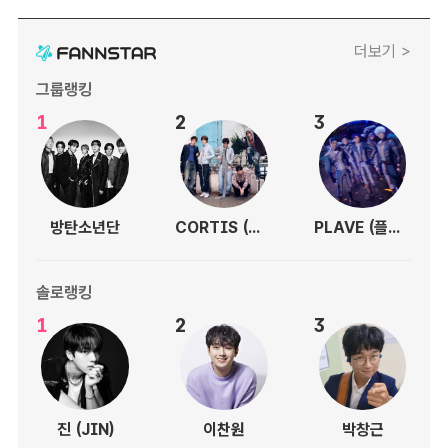
더보기 >
그룹랭킹
1
2
3
방탄소년단
CORTIS (코르티스)
PLAVE (플레이브)
솔로랭킹
1
2
3
진 (JIN)
이찬원
박창근