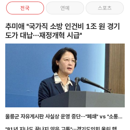
전국
연예
스포츠
추미애 "국가직 소방 인건비 1조 원 경기
도가 대납…재정개혁 시급"
울릉군 자유게시판 사실상 운영 중단…"폐쇄" vs "소통창구 지켜야"
"81년 지나도 끝나지 않은 고통"…경기도의회 울린 핵 피해자의 증언