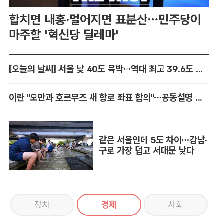
합치면 내홍·멀어지면 표분산…민주당이
마주할 '혁신당 딜레마'
[오늘의 날씨] 서울 낮 40도 육박…역대 최고 39.6도 위협
이란 "오만과 호르무즈 새 항로 좌표 합의"…공동설명 발표 임박
같은 서울인데 5도 차이…강남·
구로 가장 덥고 서대문 낮다
정치
경제
사회