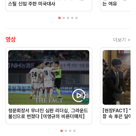
스틸 신임 주한 미국대사
는 여유
영상
더보기 >
청문회장서 무너진 심판 리더십, 그라운드
[현장FACT] "한
불신으로 번졌다 [이영규의 비욘더매치]
참 속 후끈 달아