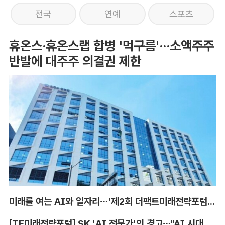
전국
연예
스포츠
휴온스·휴온스랩 합병 '먹구름'···소액주주
반발에 대주주 의결권 제한
미래를 여는 AI와 일자리…'제2회 더팩트미래전략포럼' 참가 신청
[TF미래전략포럼] SK 'AI 전문가'의 경고…"AI 시대, 인재 격차 더 커진다"