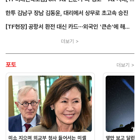
한투 김남구 장남 김동윤, 대리에서 상무로 초고속 승진
[TF현장] 공항서 환전 대신 카드…외국인 '큰손'에 해외카드 매입 시장 쑥
더보기 >
포토
더보기 >
미소 지으며 외교부 청사 들어서는 미셸
앞만 보고 달린