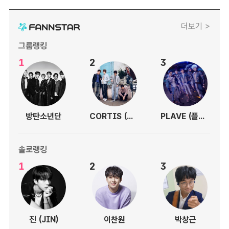
더보기 >
그룹랭킹
1
2
3
방탄소년단
CORTIS (코르티스)
PLAVE (플레이브)
솔로랭킹
1
2
3
진 (JIN)
이찬원
박창근