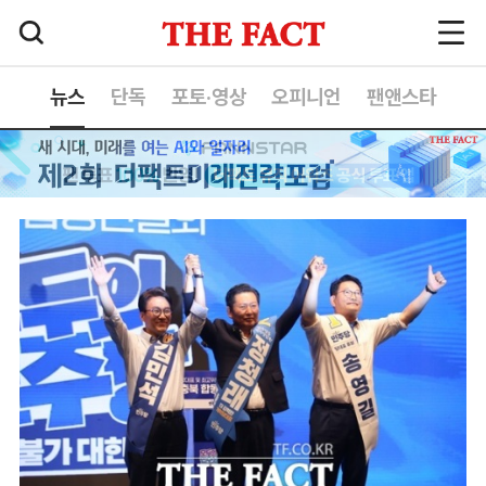
뉴스
단독
포토·영상
오피니언
팬앤스타