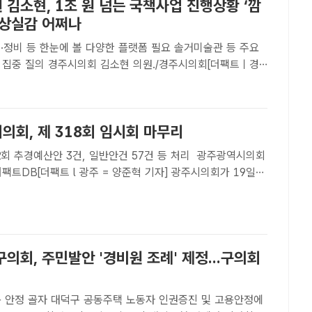
김소현, 1조 원 넘는 국책사업 진행상황 ‘깜
 상실감 어쩌나
·정비 등 한눈에 볼 다양한 플랫폼 필요 솔거미술관 등 주요
현 의원./경주시의회[더팩트ㅣ경
] 경북 경주시가 1조 150억 원을 들여 추진 중인 신라왕경
·정비사업을 비롯한 솔거미술관, 신라금속공예지국 등 ..
의회, 제 318회 임시회 마무리
 추경예산안 3건, 일반안건 57건 등 처리 광주광역시의회
팩트DB[더팩트 l 광주 = 양준혁 기자] 광주시의회가 19일
시회 제2차 본회의를 개최하고 10일간의 회기를 마무리 지었
에선 2023년도 제2회 추가경정예산안 3건 (시 2건..
의회, 주민발안 '경비원 조례' 제정...구의회
택 노동자 인권증진 및 고용안정에