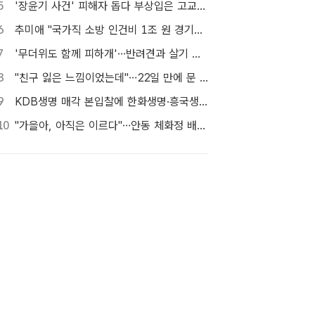
5
'장윤기 사건' 피해자 돕다 부상입은 고교생 의상자 인정
6
추미애 "국가직 소방 인건비 1조 원 경기도가 대납…재정개혁 시급"
7
'무더위도 함께 피하개'…반려견과 살기 좋은 자치구는 어디
8
"친구 잃은 느낌이었는데"…22일 만에 문 연 홈플러스 가보니[TF현장]
9
KDB생명 매각 본입찰에 한화생명·흥국생명·한투금융 등 3개사 참여
10
"가을아, 아직은 이르다"…안동 체화정 배롱나무의 마지막 여름