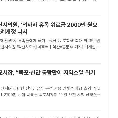
3종'이 정부부처 협의, 조례개정, 예산편성 등 사전절차를 마
적으로 시행에 들어간다. /서울시[더팩트ㅣ정소양 기자] 서
시의원, '의사자 유족 위로금 2000만 원으
조례개정 나서
자 발생 시 유족들에게 국가보상금 등 포함해 최대 약 3억 원
 보건복지위원회 위원장이 대표발의한 ‘익산시 의사상자 예우
 조례 일부개정조례안’이 21일 제267회 임시회 해당..
포시장, “목포·신안 통합만이 지역소멸 위기
가칭), 현 신안군청사 우선 사용 경제적 파급 효과 약 2
홍률 목포시장이 11일 오전 시청 상황실에
통합과 관련해 입장문을 발표하고 있다./목포시[더팩트 | 목포
 박홍률 전남 목포시장은 11일 신안군 통합과 관련..