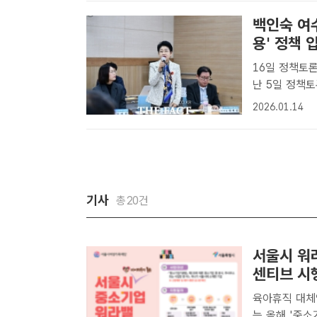
회..
백인숙 여
용' 정책 
16일 정책토론회 열고
난 5일 정책
고 있다. /
2026.01.14
이 주민세를 
격화한..
기사
총20건
서울시 워
센티브 시
육아휴직 대체인
는 올해 '중소