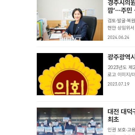
경주시의원 
깜’…주민
검토·발굴·복원
현안 상임위서 집중 질의 경주시의회 김소
주=최대억 기자
2024.06.24
핵심유적 복원
광주광역시
2023년도 제2회
로고 이미지/더
제318회 임
2023.07.19
다.이번 임시회
대전 대덕구
최초
인권 보호‧고용 안정 골자 대덕구 공동주