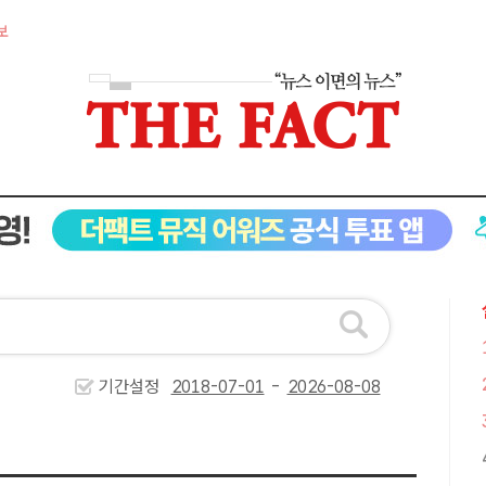
보
기간설정
-