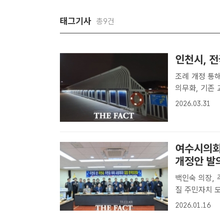
태그기사
총9건
인천시, 
조례 개정 통
의무화, 기존 교량도 단계적 확
예방 난간' /
2026.03.31
생하는 투신 사
여수시의회
개정안 발
백인숙 의장, 
질 주민자치 모색 백인숙 여수시의회 의장과 토론회 참석자들
소회의실에서 
2026.01.16
촬영을 하고 