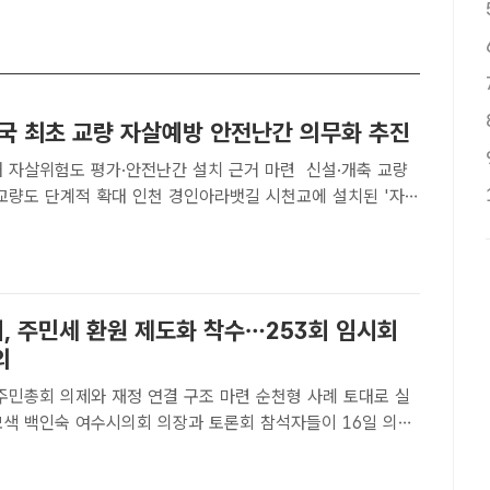
전국 최초 교량 자살예방 안전난간 의무화 추진
해 자살위험도 평가·안전난간 설치 근거 마련 신설·개축 교량
대 인천 경인아라뱃길 시천교에 설치된 '자살
더팩트 DB[더팩트ㅣ인천=김재경 기자] 인천시는 교량에서 발
고를 예방하기 위해 '인천형 교량 자살예방 안전난간..
, 주민세 환원 제도화 착수…253회 임시회
의
주민총회 의제와 재정 연결 구조 마련 순천형 사례 토대로 실
이 16일 의회
열린 주민세 환원 제도 개선 입법 정책토론회를 마친 뒤 기념
있다. /여수시의회[더팩트ㅣ여수=고병채 기자] 전남 여수시의