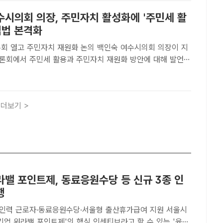
수시의회 의장, 주민자치 활성화에 '주민세 활
입법 본격화
 주민자치 재원화 논의 백인숙 여수시의회 의장이 지
토론회에서 주민세 활용과 주민자치 재원화 방안에 대해 발언하
고병채 기자[더팩트ㅣ여수=고병채 기자] 백인숙 여수시의회 의장
주민자치 활성화 재원으로 활용하기 위한 정책 입법 논의를 본
더보기 >
라밸 포인트제, 동료응원수당 등 신규 3종 인
행
력 근로자·동료응원수당·서울형 출산휴가급여 지원 서울시
기업 워라밸 포인트제'의 핵심 인센티브라고 할 수 있는 '육아