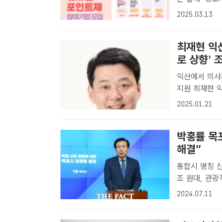
지원 인센티브 
2025.03.13
무리하고 본격
울..
최재현 익산
로 상향' 
익산에서 의사
지원 최재현 익산시의원./익산시의회[더팩트 | 익산=홍문수 기자] 최재현 전
북 익산시의회
2025.01.21
및 지원에 관한
박홍률 목
해결”
통합시 명칭 신안시(
조 원대, 관광객 2200만 시대 박
서 목포·신안 
2024.07.11
=홍정열 기자]