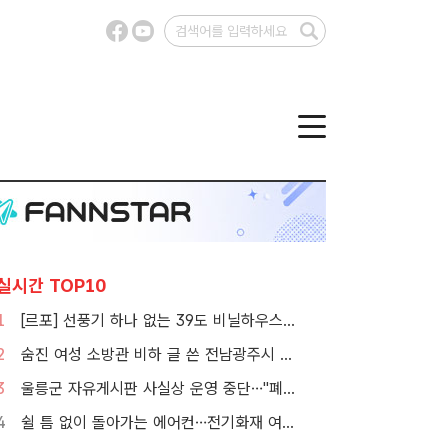
실시간 TOP10
1
[르포] 선풍기 하나 없는 39도 비닐하우스…이주노동자의 '악몽같은 폭염'
2
숨진 여성 소방관 비하 글 쓴 전남광주시 공무원 입건
3
울릉군 자유게시판 사실상 운영 중단…"폐쇄" vs "소통창구 지켜야"
4
쉴 틈 없이 돌아가는 에어컨…전기화재 여름철에 몰린다