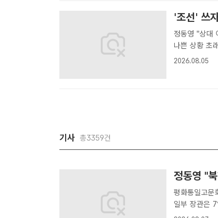
'조선' 쓰
정동영 "상대 
나쁜 상황 초래" 통일부가 주적 표현을 대체하고 북한의 공식 국호
사용을 공론화
2026.08.05
수 있다"며 신
기사
총3359건
정동영 "북
평화통일고문회의 
일부 장관은 
방안에 대해 