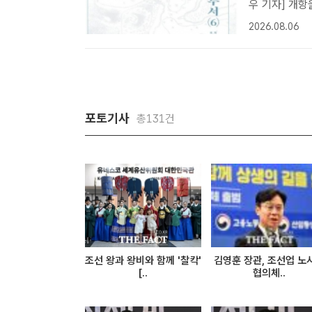
우 기자] 개
로 옮긴 사료
2026.08.06
선사무서 제1
국역조선사무.
포토기사
총131건
조선 왕과 왕비와 함께 '찰칵'
김영훈 장관, 조선업 노
[..
협의체..