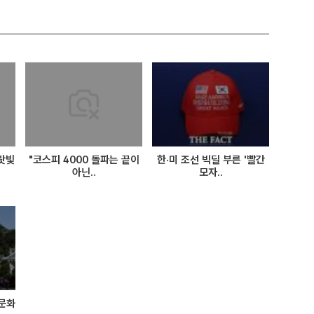
랏빛
"코스피 4000 돌파는 끝이
한·미 조선 빅딜 부른 '빨간
아닌..
모자..
…문화