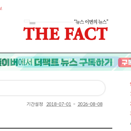
보
기간설정
-