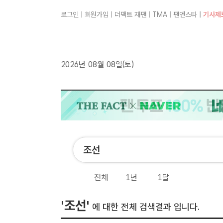
로그인
|
회원가입
|
더팩트 재팬
|
TMA
|
팬앤스타
|
기사제
2026년 08월 08일(토)
전체
1년
1달
'조선'
에 대한 전체 검색결과 입니다.