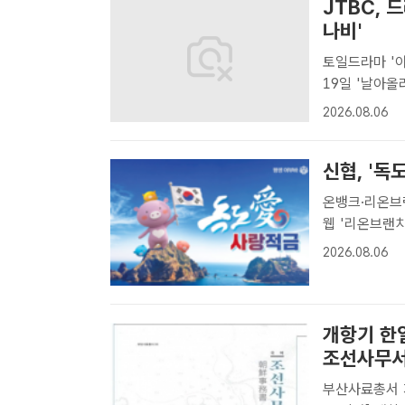
JTBC, 
나비'
토일드라마 '아
19일 '날아올라라 나비' 첫 방
'조선혼담공작소
2026.08.06
/JTBC[더팩트
신협, '독
온뱅크·리온브랜치 가입 확대 신협이 
웹 '리온브랜치
ㅣ김정산 기자
2026.08.06
채널을 온라인으
개항기 한
조선사무서 
부산사료총서 