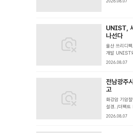
2026.08.07
원로 차담회 모
UNIST,
나선다
울산 쓰리디팩토
개발 UNIST와 쓰리디팩토리 관계자들이 23일 미국 워싱턴 D.C.에서 열
린 '한미 공동
2026.08.07
하고 있다. /
전남광주시 
고
화강암 기암절벽·국가
설경. /더팩
과 강진군에 
2026.08.07
전망이다.국가
다.월출..