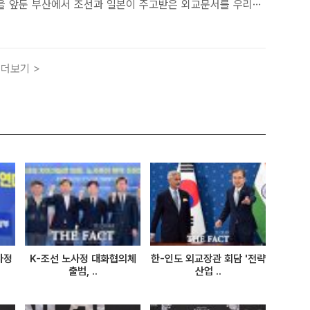
항을 앞둔 부산에서 조선과 일본이 주고받은 외교문서를 우리말
집이 발간됐다.부산시는 6일 재부산일본총영사관이 편찬한 조
7권부터 제20권까지를 우리말로 옮긴 부산사료총서 제33집
.
더보기 >
사정
K-조선 노사정 대화협의체
한-인도 외교장관 회담 '전략
출범, ..
산업 ..