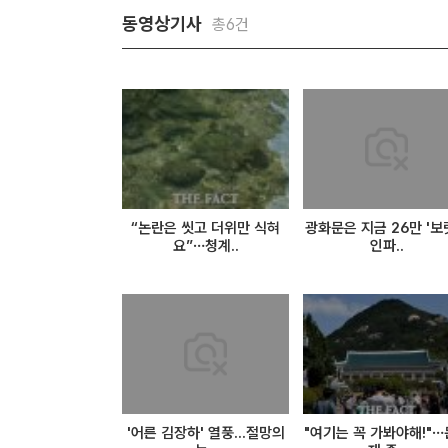
동영상기사
총6건
“논란은 씻고 더위만 식혀
광화문은 지금 26만 '보
요”…청계..
인파..
'어른 김장하' 열풍...절망의
"여기는 꼭 가봐야해!"