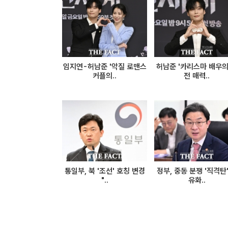
임지연-허남준 '악질 로맨스
허남준 '카리스마 배우의
커플의..
전 매력..
통일부, 북 '조선' 호칭 변경
정부, 중동 분쟁 '직격탄'
"..
유화..