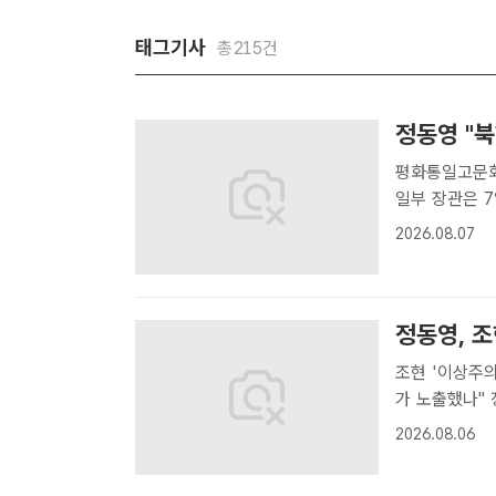
태그기사
총215건
정동영 "북
평화통일고문회의 
일부 장관은 
방안에 대해 
2026.08.07
원로 차담회 모
정동영, 조
조현 '이상주의' '디스카
가 노출했나" 정동영 통일부 장관은 6일 조현 외교부 장관이 '통일부 업무
보고는 이상주
2026.08.06
현실을 바꾼다"