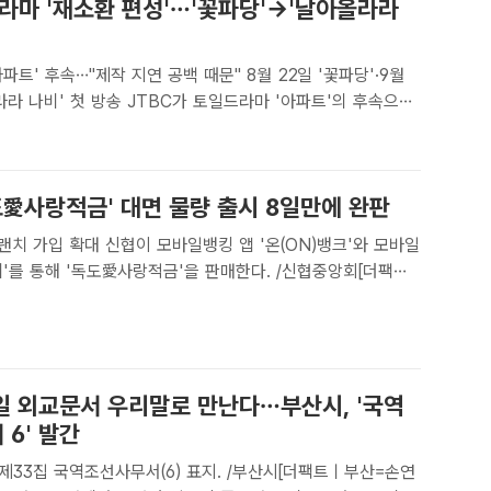
드라마 '재소환 편성'…'꽃파당'→'날아올라라
파트' 후속…"제작 지연 공백 때문" 8월 22일 '꽃파당'·9월
송 JTBC가 토일드라마 '아파트'의 후속으로
 꽃파당'(왼쪽)과 '날아올라라 나비'를 꺼내 들었다.
 | 문채영 기자] JTBC가 '조선혼담공작소 ..
도愛사랑적금' 대면 물량 출시 8일만에 완판
모바일뱅킹 앱 '온(ON)뱅크'와 모바일
'를 통해 '독도愛사랑적금'을 판매한다. /신협중앙회[더팩트
] 신협이 영업점에서만 판매하던 독도 보전 적금 상품의 가입
로 확대했다.신협은 모바일뱅킹 앱 '온(ON)뱅크'..
일 외교문서 우리말로 만난다…부산시, '국역
6' 발간
제33집 국역조선사무서(6) 표지. /부산시[더팩트ㅣ부산=손연