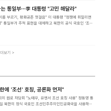
자는 통일부…李 대통령 "고민 해달라"
이름 부르기, 평화공존 첫걸음" 이 대통령 "정쟁에 휘말리면
인 ‘조선’
하는 방안을 제시했지만, 이재명 대통령은 "정쟁의 대상이 될
중한 접근을 주문했다. 사진은 정동영 통일부 장관이..
더보기 >
한에 '조선' 호칭, 공론화 먼저"
원로 차담회 "노태우, 유엔서 조선 호칭 사용" 정동영 통
7일 북한의 정식 국호인 조선민주주의인민공화국을 사용하는
“공론화가 먼저다”고 밝혔다. 사진은 이날 평화통일고문회의