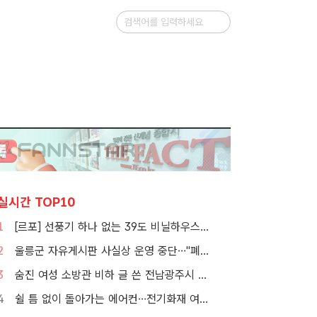
실시간 TOP10
1
[르포] 선풍기 하나 없는 39도 비닐하우스…이주노동자의 '악몽같은 폭염'
2
울릉군 자유게시판 사실상 운영 중단…"폐쇄" vs "소통창구 지켜야"
3
숨진 여성 소방관 비하 글 쓴 전남광주시 공무원 입건
4
쉴 틈 없이 돌아가는 에어컨…전기화재 여름철에 몰린다