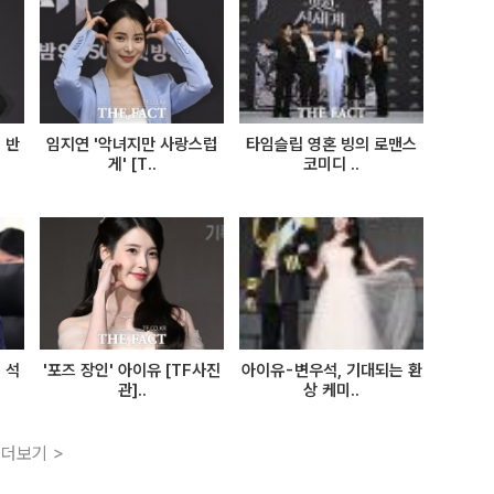
 반
임지연 '악녀지만 사랑스럽
타임슬립 영혼 빙의 로맨스
게' [T..
코미디 ..
 석
'포즈 장인' 아이유 [TF사진
아이유-변우석, 기대되는 환
관]..
상 케미..
더보기 >