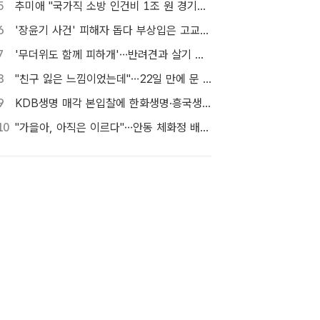
5
추미애 "국가직 소방 인건비 1조 원 경기도가 대납…재정개혁 시급"
6
'장윤기 사건' 피해자 돕다 부상입은 고교생 의상자 인정
7
'무더위도 함께 피하개'…반려견과 살기 좋은 자치구는 어디
8
"친구 잃은 느낌이었는데"…22일 만에 문 연 홈플러스 가보니[TF현장]
9
KDB생명 매각 본입찰에 한화생명·흥국생명·한투금융 등 3개사 참여
10
"가을아, 아직은 이르다"…안동 체화정 배롱나무의 마지막 여름