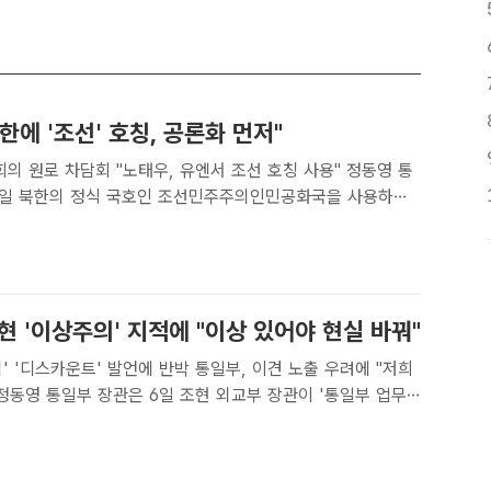
한에 '조선' 호칭, 공론화 먼저"
원로 차담회 "노태우, 유엔서 조선 호칭 사용" 정동영 통
7일 북한의 정식 국호인 조선민주주의인민공화국을 사용하는
“공론화가 먼저다”고 밝혔다. 사진은 이날 평화통일고문회의
습. /통일부[더팩트ㅣ정소영 기자] 정동영 통일부 장관은 ..
현 '이상주의' 지적에 "이상 있어야 현실 바꿔"
운트' 발언에 반박 통일부, 이견 노출 우려에 "저희
의적이니 디스카운트해달라'고 밝힌 데 대해 "이상이 있어야
며 "서로 잘 협조해야 정부에 도움이 된다"고 밝혔다. /..