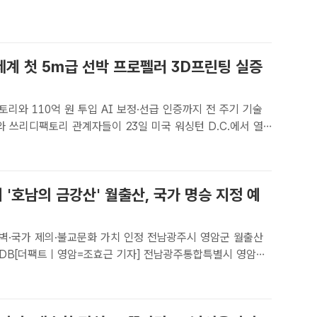
습. /통일부[더팩트ㅣ정소영 기자] 정동영 통일부 장관은 ..
 세계 첫 5m급 선박 프로펠러 3D프린팅 실증
리와 110억 원 투입 AI 보정·선급 인증까지 전 주기 기술
 R&D 기술교류 포럼'에 참석해 주요 관계자들과 기념촬영을
UNIST[더팩트ㅣ부산=손연우 기자] 울산과..
'호남의 금강산' 월출산, 국가 명승 지정 예
 제의·불교문화 가치 인정 전남광주시 영암군 월출산
트 DB[더팩트ㅣ영암=조효근 기자] 전남광주통합특별시 영암군
걸쳐 있는 월출산 일원이 국가지정자연유산 명승으로 지정될
유산청은 월출산 일원을 명승으로 지정 예고했다고 7일 밝혔