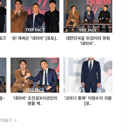
포즈
쉿! 제목은 '대외비' [포토]..
대한민국을 뒤집어라 영화
'대외비'..
열-
'대외비' 조진웅X이성민의
'코미디 황제' 이범수의 귀환
명품 케..
[포..
더보기 >