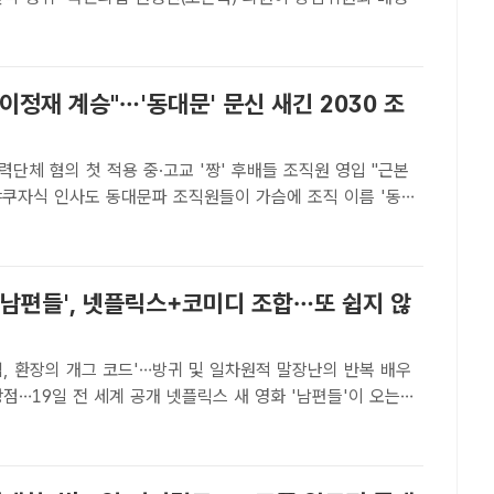
에서 정점식 원내대표의 멱살을 잡은 데 대해 당 원내부대표
 소집을 요구하면서 단호하게 책임을 물어야 한다고 24일 밝
이정재 계승"…'동대문' 문신 새긴 2030 조
단체 혐의 첫 적용 중·고교 '짱' 후배들 조직원 영입 "근본
파 조직원들이 가슴에 조직 이름 '동대
문신한 모습. /서울경찰청[더팩트ㅣ정인지 기자] 이승만 정부
' 이정재 정신을 계승한다며 세를 키워온 조직폭력배..
 '남편들', 넷플릭스+코미디 조합…또 쉽지 않
, 환장의 개그 코드'…방귀 및 일차원적 말장난의 반복 배우
 세계 공개 넷플릭스 새 영화 '남편들'이 오는
시 전 세계에 공개된다. /넷플릭스[더팩트ㅣ김샛별 기자] 좋은
고 좋은 코미디가 되는 건 아니다. '남편들'은..