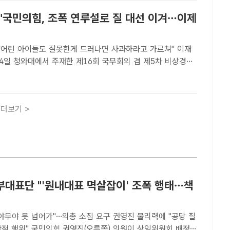
 "국민의힘, 조폭 연루설로 질 대선 이겨…이제
"어린 아이들도 잘못한게 드러나면 사과하라고 가르쳐" 이재
14일 청와대에서 주재한 제16회 국무회의 겸 제5차 비상경제
발언하고 있다. /청와대[더팩트ㅣ이헌일 기자] 이재명 대통령
의 조폭 연루설과 관련해 "공당인 국민의힘도 큰 잘못이 백일
더보기 >
부대표단 "'원내대표 멱살잡이' 조폭 행태…책
야무야 못 넘어가"…의총 소집 요구 권영진 물리력에 "공당 질
른쪽) 의원이 상임위원회 배정에