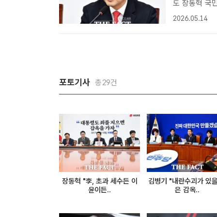
도 장동혁 국민의힘 대표가 14일 김용범 청와대 정책실장의 '국민배당금'
발언을 겨냥해
2026.05.14
기자[더팩트ㅣ국
포토기사
총29건
장동혁 "李, 초과 세수든 이
김병기 "내란수괴가 있을
윤이든..
은 감옥..