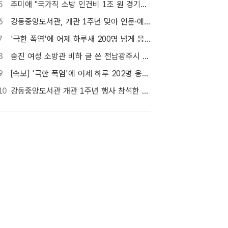
5
추미애 "국가직 소방 인건비 1조 원 경기도가 대납…재정개혁 시급"
6
강동중앙도서관, 개관 1주년 맞아 인문·예술 행사 마련 [TF사진관]
7
'극한 폭염'에 어제 하루새 200명 넘게 응급실행…3명 사망
8
숨진 여성 소방관 비하 글 쓴 전남광주시 공무원 입건
9
[속보] '극한 폭염'에 어제 하루 202명 응급실행…3명 사망
10
강동중앙도서관 개관 1주년 행사 참석한 이수희 강동구청장 [포토]