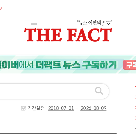
보
기간설정
-