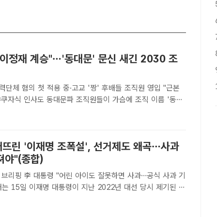
이정재 계승"…'동대문' 문신 새긴 2030 조
단체 혐의 첫 적용 중·고교 '짱' 후배들 조직원 영입 "근본
파 조직원들이 가슴에 조직 이름 '동대
문신한 모습. /서울경찰청[더팩트ㅣ정인지 기자] 이승만 정부
' 이정재 정신을 계승한다며 세를 키워온 조직폭력배..
퍼뜨린 '이재명 조폭설', 선거제도 왜곡…사과
야"(종합)
 브리핑 李 대통령 "어린 아이도 잘못하면 사과…공식 사과 기
두고 국민의힘에 사과를 요구한 데 대해 "마땅히 사과 및 그에
야 할 것"이라고 밝혔다. 이 대통령이 14일 청와..