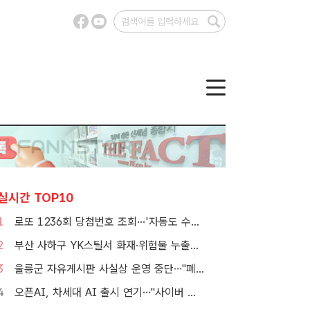
실시간 TOP10
1
로또 1236회 당첨번호 조회···'자동도 수동도 5명씩 같네'
2
부산 사하구 YK스틸서 화재·위험물 누출…소방 대응 1단계 발령
3
울릉군 자유게시판 사실상 운영 중단…"폐쇄" vs "소통창구 지켜야"
4
오픈AI, 차세대 AI 출시 연기…"사이버 공격 등 보안 위험"