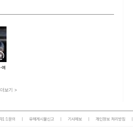
'…여
더보기 >
자1:1문의
|
유해게시물신고
|
기사제보
|
개인정보 처리방침
|