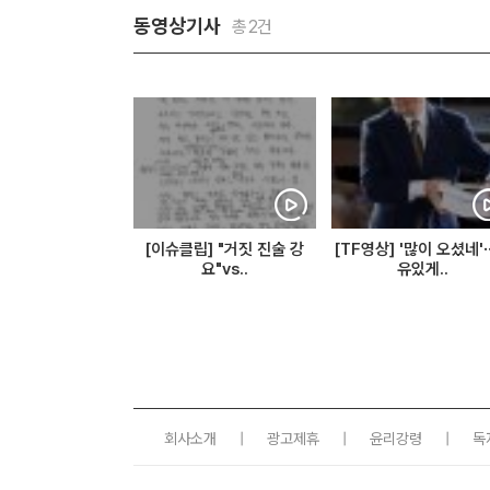
동영상기사
총2건
[이슈클립] "거짓 진술 강
[TF영상] '많이 오셨네
요"vs..
유있게..
회사소개
|
광고제휴
|
윤리강령
|
독