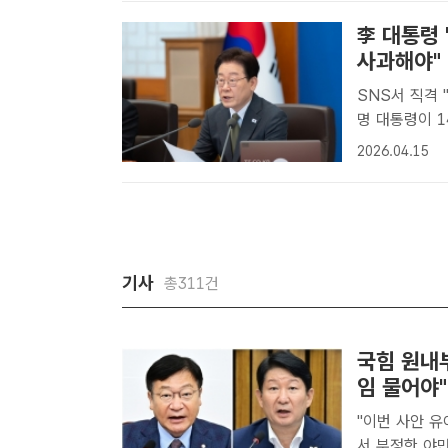
李 대통령
사과해야"
SNS서 직격 
명 대통령이 
점검회의에서 
2026.04.15
은 15일 본인
하에..
기사
총311건
국힘 원내
임 물어야"
"이번 사안 유
서 부정한 야만적 행위" 국민의힘 권영진(오