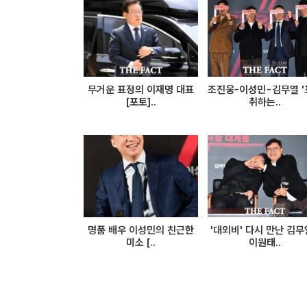
무거운 표정의 이재명 대표
조진웅-이성민-김무열 '
[포토]..
취하는..
명품 배우 이성민의 친근한
'대외비' 다시 만난 김무
미소 [..
이원태..