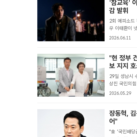
'참교육' 
감 발휘
2회 에피소드 
우 이태환이 
지며 눈길을 끌
2026.06.11
육'에 특별출연
"현 정부
보 지지 
29일 성남시
상진 국민의힘
기자] 신상진 
2026.05.29
일을 9기에도
는 ..
장동혁, 김
어"
"金 '국민배당