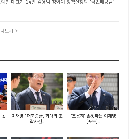
 "이재명 대통령은 수금 욕심밖에 없다"고 비판했다. /배정한
회=김시형 기자] 장동혁 국민의힘 대표는 14..
더보기 >
 곳
이재명 "대북송금, 희대의 조
'조용히' 손짓하는 이재명
작사건..
[포토]..