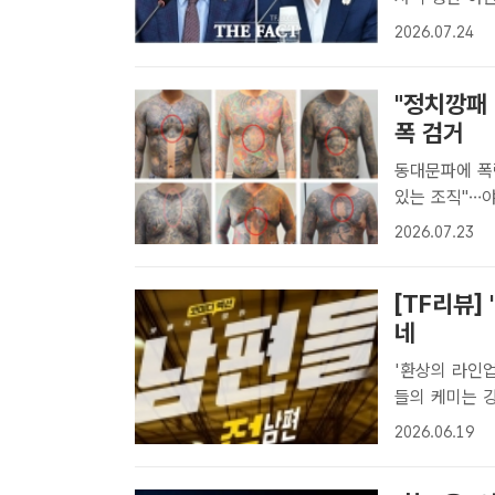
항의하는 과정
2026.07.24
단은 의원총회
혔..
"정치깡패 
폭 검거
동대문파에 폭력
있는 조직"…야쿠자식 인사도 동대문
문'을 한자로 
2026.07.23
시절 '정치깡패
[TF리뷰]
네
'환상의 라인업
들의 케미는 강점…19일 전
19일 오후 5
2026.06.19
배우들이 모였다