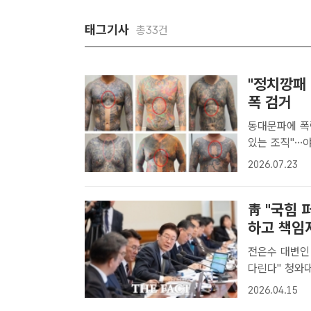
태그기사
총33건
"정치깡패 
폭 검거
동대문파에 폭력
있는 조직"…야쿠자식 인사도 동대문
문'을 한자로 
2026.07.23
시절 '정치깡패
靑 "국힘 
하고 책임져
전은수 대변인
다린다" 청와대는 15일 이재명 대통령이 지난 2022년 대선 당시 제기된 조
폭 연루설을 
2026.04.15
따른 책임을 져