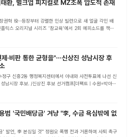
이태환, 벌크업 피지컬로 MZ조폭 압도적 존재
장권혁 役…등장부터 강렬한 인상 빌런으로 새 얼굴 각인 배
넷플릭스 오리지널 시리즈 '참교육'에서 2회 에피소드를 책임
었다. /넷플릭스[더팩트ㅣ김샛별 기자] 배우 이태환이 '참교
해 벌크업한 피지컬과 빌런 얼굴로 강렬한 인상을 남겼다...
 견제·비판 통한 균형을"…신상진 성남시장 후
호소
 수정구 신흥2동 행정복지센터에서 아내와 사전투표에 나선 신
 성남시장 후보. /신상진 후보 선거캠프[더팩트ㅣ수원=박아론
국민의힘 성남시장 후보는 29일 "민선8기 추진해 온 수많은
 중단없이 추진할 수 있도록 힘을 모아달라"고 밝혔다.신 후보
용범 '국민배당금' 겨냥 "李, 수금 욕심밖에 없
금' 발언, 李 본심일 것" 정원오 폭행 전과 거론하며 사퇴 촉구