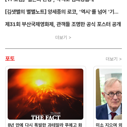
[김샛별의 별별노트] 양세종의 로코, '역시'를 넘어 '기대 이상'
제31회 부산국제영화제, 관객들 조명한 공식 포스터 공개
더보기 >
포토
더보기 >
8년 만에 다시 폭발한 과테말라 푸에고 화
미소 지으며 외교