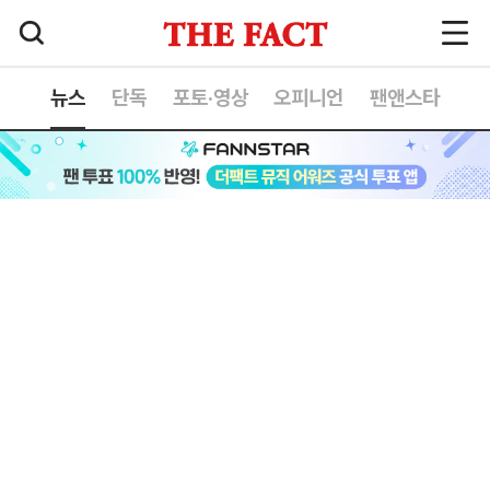
뉴스
단독
포토·영상
오피니언
팬앤스타