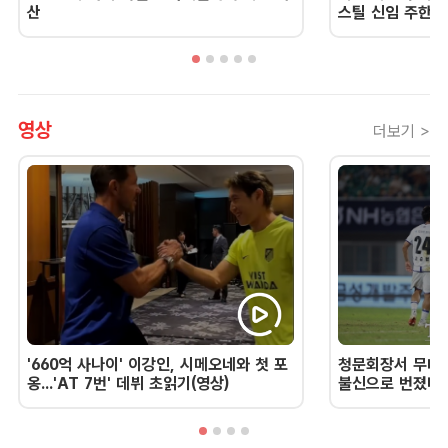
산
스틸 신임 주한 
영상
더보기 >
'660억 사나이' 이강인, 시메오네와 첫 포
청문회장서 무너진
옹...'AT 7번' 데뷔 초읽기(영상)
불신으로 번졌다 