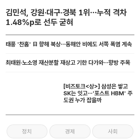
김민석, 강원·대구·경북 1위…누적 격차
1.48%p로 선두 굳혀
태풍 '찬홈' 日 향해 북상…동해안 비에도 서쪽 폭염 계속
최태원·노소영 재산분할 재상고 기한 다가와…향방 주목
[비즈토크<상>] 삼성은 쌓고
SK는 잇고…'포스트 HBM' 주
도권 누가 잡을까
정치
경제
사회