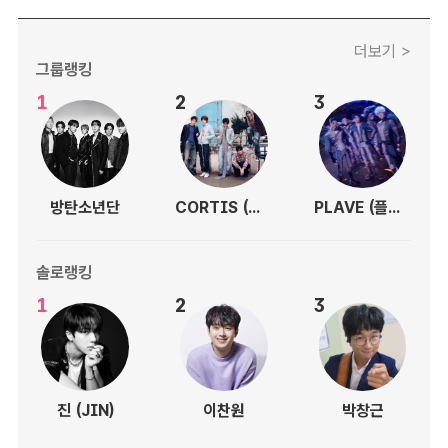
더보기 >
그룹랭킹
1
2
3
방탄소년단
CORTIS (코르티스)
PLAVE (플레이브)
솔로랭킹
1
2
3
진 (JIN)
이찬원
박창근