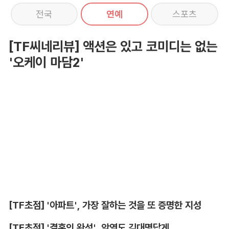
전국
연예
스포츠
[TF씨네리뷰] 액션은 있고 코미디는 없는
'오케이 마담2'
[TF초점] '아파트', 가장 잘하는 것을 또 증명한 지성
[TF초점] '결혼의 완성', 악역도 김대명답게