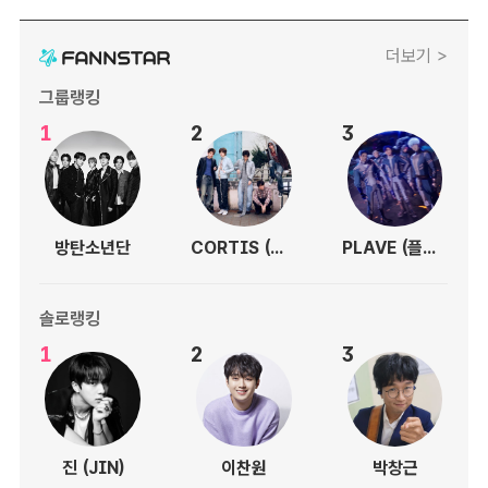
더보기 >
그룹랭킹
1
2
3
방탄소년단
CORTIS (코르티스)
PLAVE (플레이브)
솔로랭킹
1
2
3
진 (JIN)
이찬원
박창근