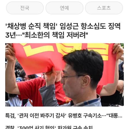
전국
연예
스포츠
'채상병 순직 책임' 임성근 항소심도 징역
3년…"최소한의 책임 저버려"
특검, '관저 이전 봐주기 감사' 유병호 구속기소…”대통령실 청탁받아“
경찰, '300억 사기 혐의' 차가원 구속 송치