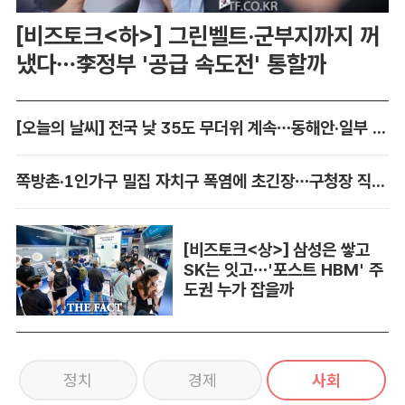
[비즈토크<하>] 그린벨트·군부지까지 꺼
냈다…李정부 '공급 속도전' 통할까
[오늘의 날씨] 전국 낮 35도 무더위 계속…동해안·일부 지역 비
쪽방촌·1인가구 밀집 자치구 폭염에 초긴장…구청장 직접 챙긴다
[비즈토크<상>] 삼성은 쌓고
SK는 잇고…'포스트 HBM' 주
도권 누가 잡을까
정치
경제
사회