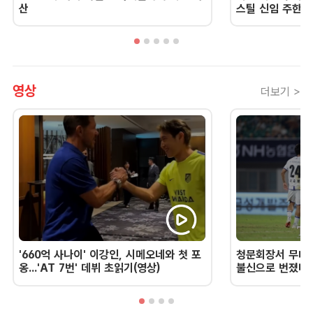
산
스틸 신임 주한 
영상
더보기 >
'660억 사나이' 이강인, 시메오네와 첫 포
청문회장서 무너진
옹...'AT 7번' 데뷔 초읽기(영상)
불신으로 번졌다 