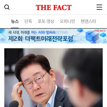
뉴스
단독
포토·영상
오피니언
팬앤스타