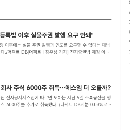
자등록법 이후 실물주권 발행 요구 안돼"
정 이후에는 실물 주권 발행과 인도를 요구할 수 없다는 대법
왔다./더팩트 DB[더팩트ㅣ장우성 기자] 전자증권법 제정 이후
 발행과 인도를 요구할 수 없다는 대법원 판단이 나왔다.25
르면 대법원 1부(주심 노태악 대법관)는 A 씨가 B 회사를 상
 회사 주식 6000주 취득…에스엠 더 오를까?
독원 전자공시시스템에 따르면 보아는 지난 9일 스톡옵션을 행
식 6000주를 추가로 취득했다. /더팩트 DB지분 0.03%로
경현 기자] 가수 보아가 SM엔터테
 주식 6000주를 추가로 획득했다. 이에 향후 에스엠 ..