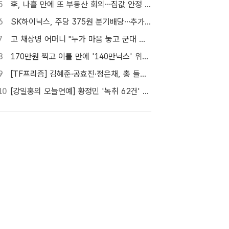
5
李, 나흘 만에 또 부동산 회의…집값 안정 승부처 '공급' 점검
6
SK하이닉스, 주당 375원 분기배당…추가 주주환원 예고
7
고 채상병 어머니 "누가 마음 놓고 군대 보내겠나"…임성근 징역 3년에 분통
8
170만원 찍고 이틀 만에 '140만닉스' 위태…SK하이닉스 4%대 급락
9
[TF프리즘] 김혜준·공효진·정은채, 총 들고 액션 한판
10
[강일홍의 오늘연예] 황정민 '녹취 62건' 속 의문, "왜 이렇게까지"