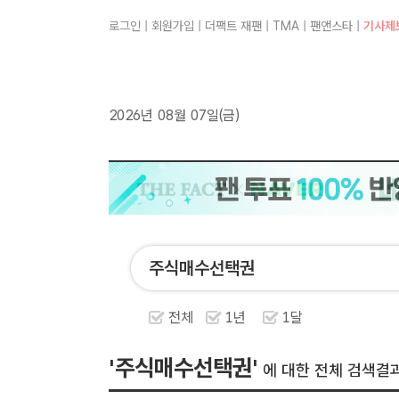
로그인
|
회원가입
|
더팩트 재팬
|
TMA
|
팬앤스타
|
기사제
2026년 08월 07일(금)
전체
1년
1달
'주식매수선택권'
에 대한 전체 검색결과