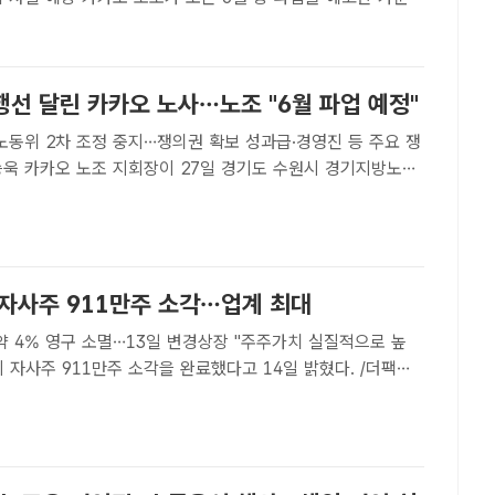
핵심 성장 동력과 방향성에 대한 의구심이 커지고 있다. 노조
0일 경기도 성남시 판교역 광장에서 열린 카카오 노조 결의..
선 달린 카카오 노사…노조 "6월 파업 예정"
노동위 2차 조정 중지…쟁의권 확보 성과급·경영진 등 주요 쟁
임금협상 조정 중지 결정을 발표하고 있다. /수원=최문정 기
정 기자] 카카오 노조가 오는 6월 총파업을 예고했다..
 자사주 911만주 소각…업계 최대
약 4% 영구 소멸…13일 변경상장 "주주가치 실질적으로 높
조성은 기자] 셀트리온은 창립 이후 역대 최대 규모의 자사주
13일 변경상장을 기점으로 주식시장에 최종 반영됐다고 ..