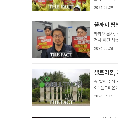
데, 카카오의 
2026.05.29
원들이 지난 2
끝까지 평행
카카오 본사, 
점서 이견 서승욱 카카오 노조 지회장이 27일 경기도 수원시 경기지방노동
위원회의 2차 
2026.05.28
자[더팩트ㅣ최문
셀트리온,
총 발행 주식 
여" 셀트리온이 자사주 911만주 소각을 완료했다고 14일 밝혔다. /더팩트
DB[더팩트ㅣ
2026.04.14
소각이 지난 