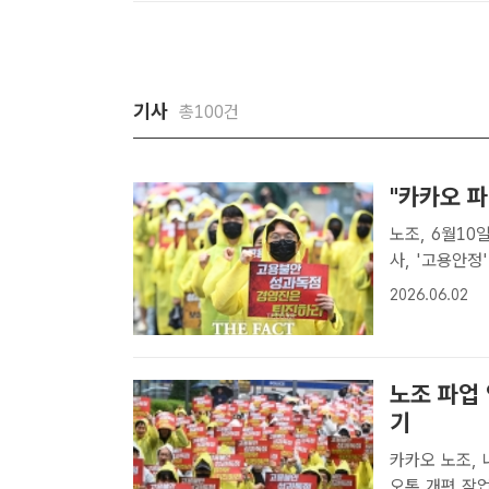
기사
총100건
"카카오 파
노조, 6월10
사, '고용안정' vs '경영부
한 주요 5개 
2026.06.02
경기도 성남시
노조 파업 
기
카카오 노조, 
오톡 개편 작업 차질 예상 카카오 노조가