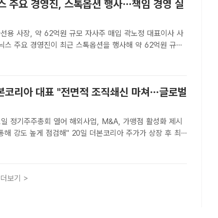
스 주요 경영진, 스톡옵션 행사…책임 경영 실
사장, 약 62억원 규모 자사주 매입 곽노정 대표이사 사
이닉스 주요 경영진이 최근 스톡옵션을 행사해 약 62억원 규모
했다. /이새롬 기자[더팩트ㅣ이성락 기자] 곽노정 대표이사 사
이닉스 주요 경영진이 주식매수선택권(스톡옵션)을 행사해..
본코리아 대표 "전면적 조직쇄신 마쳐…글로벌
일 정기주주총회 열어 해외사업, M&A, 가맹점 활성화 제시
 점검해" 20일 더본코리아 주가가 상장 후 최
. 백종원 더본코리아 대표 /더팩트DB[더팩트 | 손원태 기
더본코리아 대표는 올해 목표로 "종합식품기업으로 도약해 지속
더보기 >