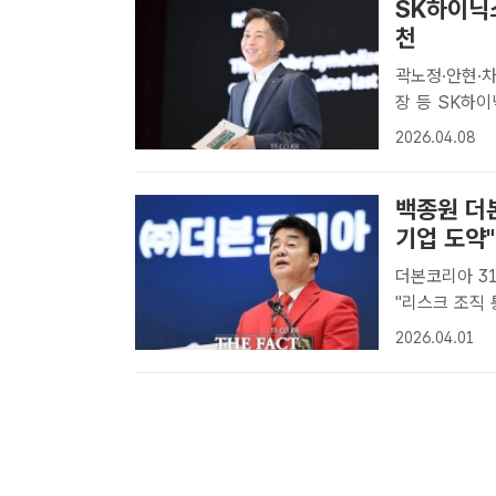
SK하이닉
천
곽노정·안현·차선용 
장 등 SK하
자사주를 취득
2026.04.08
장 등 SK하
백종원 더
기업 도약"
더본코리아 31
"리스크 조직 통해 강도 높게
저가를 기록했다
2026.04.01
자] 백종원 
..