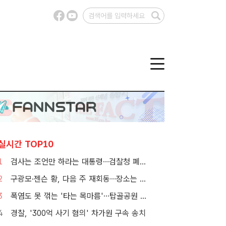
실시간 TOP10
1
검사는 조언만 하라는 대통령…검찰청 폐지 앞둔 합수본 '딜레마'
2
구광모·젠슨 황, 다음 주 재회동…장소는 실리콘밸리
3
폭염도 못 꺾는 '타는 목마름'…탑골공원 아리수 냉장고 가보니
4
경찰, '300억 사기 혐의' 차가원 구속 송치