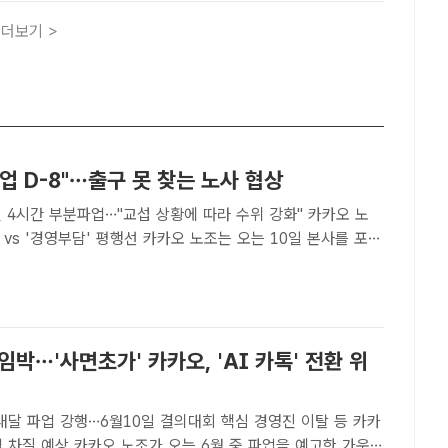
더보기 >
업 D-8"…출구 못 찾는 노사 협상
일 4시간 부분파업…"교섭 상황에 따라 수위 강화" 카카오 노
담' 평행선 카카오 노조는 오는 10일 본사를 포함
법인이 부분 파업에 나서겠다고 예고했다. 사진은 지난달 20일
 판교역광장에서 열린 결의대회에 참석한 카카오 노..
임박…'사면초가' 카카오, 'AI 카톡' 전환 위
내달 파업 강행…6월10일 결의대회 핵심 경영진 이탈 등 카카
 오는 6월 중 파업을 예고한 가운