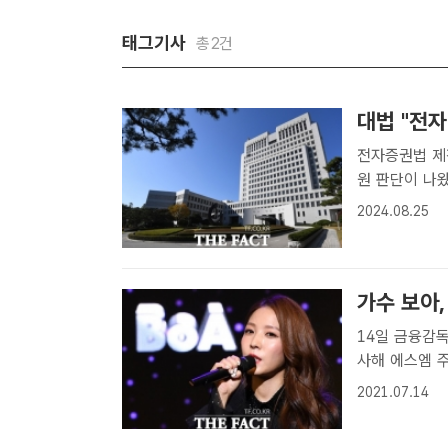
태그기사
총2건
대법 "전
전자증권법 제
원 판단이 나
에는 실물 주권
2024.08.25
일 법조계에 따
대..
가수 보아,
14일 금융감
사해 에스엠 주
늘어…보유주식은 8153주 [더팩트ㅣ박
2021.07.14
인먼트(에스엠)