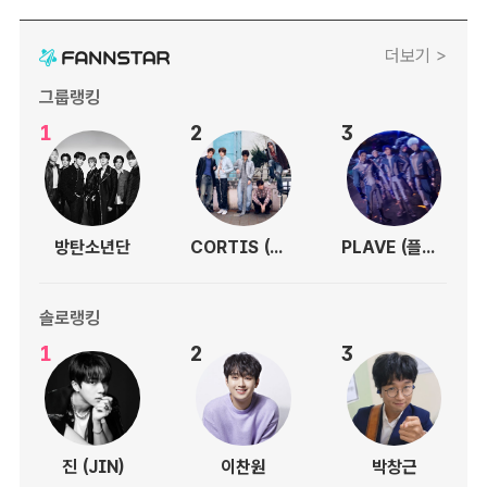
더보기 >
그룹랭킹
1
2
3
방탄소년단
CORTIS (코르티스)
PLAVE (플레이브)
솔로랭킹
1
2
3
진 (JIN)
이찬원
박창근