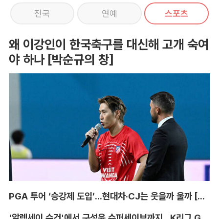
전국
연예
스포츠
왜 이강인이 한국축구를 대신해 고개 숙여
야 하나 [박순규의 창]
PGA 투어 ‘승강제 도입’...현대차·CJ는 웃을까 울까 [박호윤의 IN&OUT]
'알렉세이 수건'에서 구성윤 슈퍼세이브까지...K리그 GK '상전벽해' [이영규의 비욘더매치]