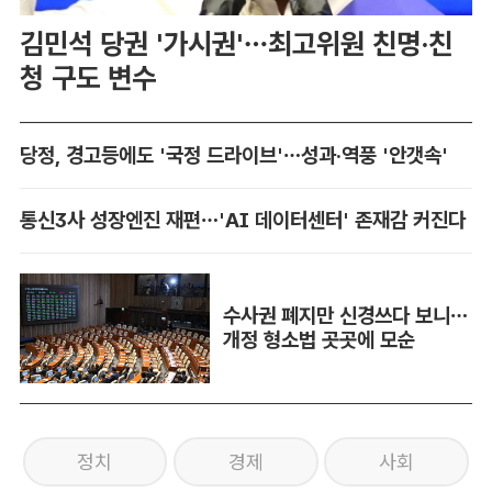
김민석 당권 '가시권'…최고위원 친명·친
청 구도 변수
당정, 경고등에도 '국정 드라이브'…성과·역풍 '안갯속'
통신3사 성장엔진 재편…'AI 데이터센터' 존재감 커진다
수사권 폐지만 신경쓰다 보니…
개정 형소법 곳곳에 모순
정치
경제
사회