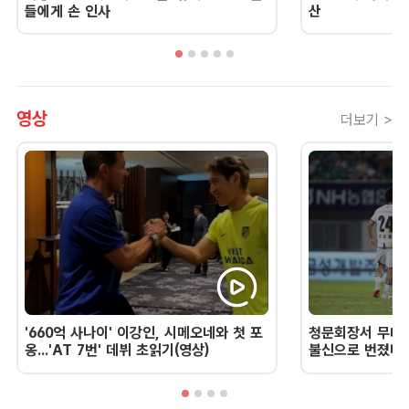
들에게 손 인사
산
영상
더보기 >
'660억 사나이' 이강인, 시메오네와 첫 포
청문회장서 무너진
옹...'AT 7번' 데뷔 초읽기(영상)
불신으로 번졌다 