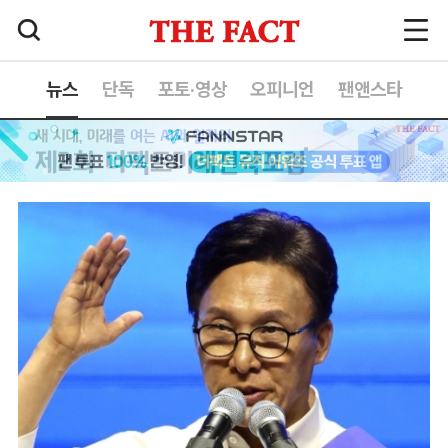
뉴스
단독
포토·영상
오피니언
팬앤스타