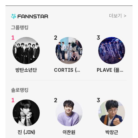
더보기 >
그룹랭킹
1
2
3
방탄소년단
CORTIS (코르티스)
PLAVE (플레이브)
솔로랭킹
1
2
3
진 (JIN)
이찬원
박창근