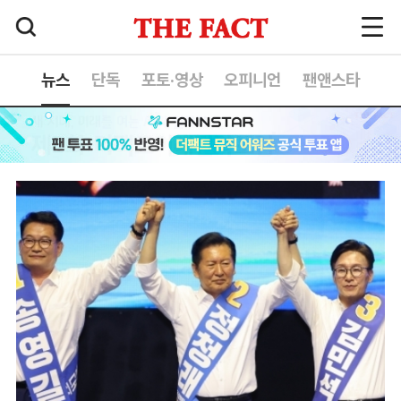
뉴스
단독
포토·영상
오피니언
팬앤스타