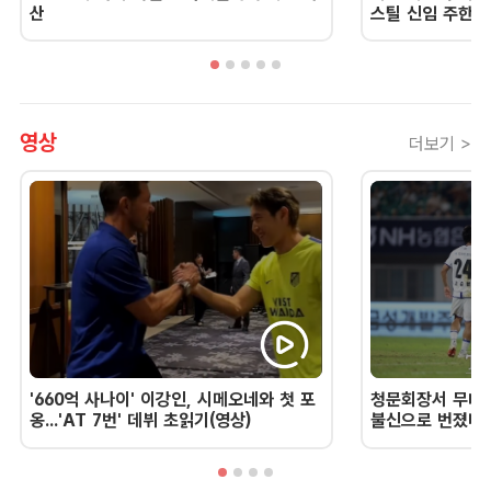
산
스틸 신임 주한 
영상
더보기 >
'660억 사나이' 이강인, 시메오네와 첫 포
청문회장서 무너진
옹...'AT 7번' 데뷔 초읽기(영상)
불신으로 번졌다 