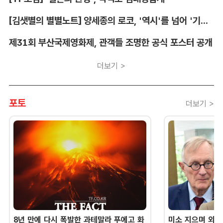
[김샛별의 별별노트] 양세종의 로코, '역시'를 넘어 '기대 이상'
제31회 부산국제영화제, 관객들 조명한 공식 포스터 공개
더보기 >
포토
더보기 >
8년 만에 다시 폭발한 과테말라 푸에고 화
미소 지으며 외교