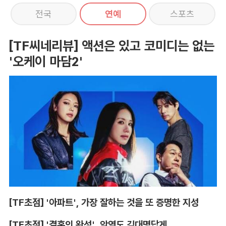
전국
연예
스포츠
[TF씨네리뷰] 액션은 있고 코미디는 없는
'오케이 마담2'
[TF초점] '아파트', 가장 잘하는 것을 또 증명한 지성
[TF초점] '결혼의 완성', 악역도 김대명답게