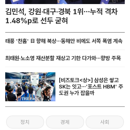
김민석, 강원·대구·경북 1위…누적 격차
1.48%p로 선두 굳혀
태풍 '찬홈' 日 향해 북상…동해안 비에도 서쪽 폭염 계속
최태원·노소영 재산분할 재상고 기한 다가와…향방 주목
[비즈토크<상>] 삼성은 쌓고
SK는 잇고…'포스트 HBM' 주
도권 누가 잡을까
정치
경제
사회