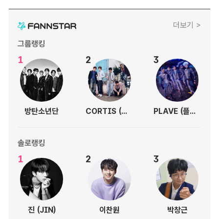
더보기 >
그룹랭킹
1
2
3
방탄소년단
CORTIS (코르티스)
PLAVE (플레이브)
솔로랭킹
1
2
3
진 (JIN)
이찬원
박창근