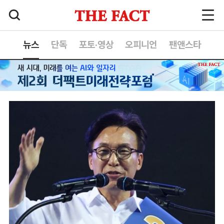
뉴스
단독
포토·영상
오피니언
팬앤스타