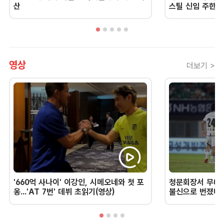
산
스틸 신임 주한 
영상
더보기 >
'660억 사나이' 이강인, 시메오네와 첫 포
청문회장서 무너진
옹...'AT 7번' 데뷔 초읽기(영상)
불신으로 번졌다 