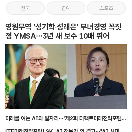
전국
연예
스포츠
영원무역 '성기학·성래은' 부녀경영 꼭짓
점 YMSA…3년 새 보수 10배 뛰어
미래를 여는 AI와 일자리…'제2회 더팩트미래전략포럼' 참가 신청
[TF미래전략포럼] SK 'AI 전문가'의 경고…"AI 시대, 인재 격차 더 커진다"