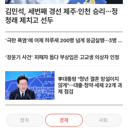
김민석, 세번째 경선 제주·인천 승리…정
청래 제치고 선두
'극한 폭염'에 어제 하루새 200명 넘게 응급실행…3명 사망
'장윤기 사건' 피해자 돕다 부상입은 고교생 의상자 인정
李대통령 "청년 결혼 망설이지
않게"…대출·청약·세제 22개 과
제 점검
정치
경제
사회