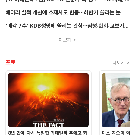
배터리 실적 개선에 소재사도 반등…하반기 쏠리는 눈
'매각 7수' KDB생명에 쏠리는 관심…삼성·한화·교보가 주목하는 이유
더보기 >
포토
더보기 >
8년 만에 다시 폭발한 과테말라 푸에고 화
미소 지으며 외교