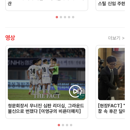
산
스틸 신임 주한 
영상
더보기 >
청문회장서 무너진 심판 리더십, 그라운드
[현장FACT] "한
불신으로 번졌다 [이영규의 비욘더매치]
참 속 후끈 달아