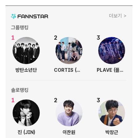
더보기 >
그룹랭킹
1
2
3
방탄소년단
CORTIS (코르티스)
PLAVE (플레이브)
솔로랭킹
1
2
3
진 (JIN)
이찬원
박창근