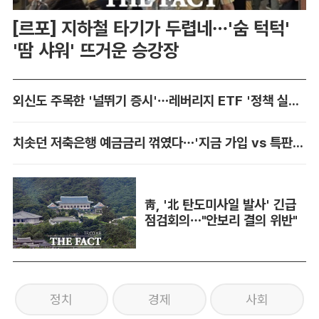
[르포] 지하철 타기가 두렵네…'숨 턱턱'
'땀 샤워' 뜨거운 승강장
외신도 주목한 '널뛰기 증시'…레버리지 ETF '정책 실패' 책임론 공방
치솟던 저축은행 예금금리 꺾였다…'지금 가입 vs 특판 대기' 셈법 복잡
靑, '北 탄도미사일 발사' 긴급
점검회의…"안보리 결의 위반"
정치
경제
사회