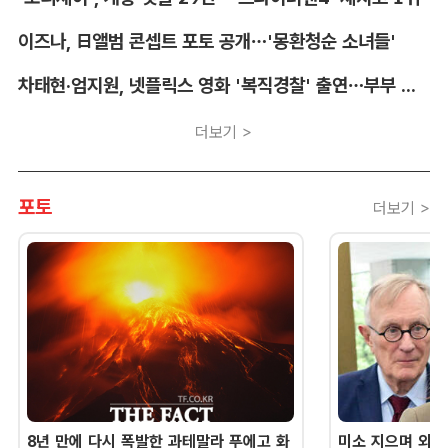
이즈나, 日앨범 콘셉트 포토 공개…'몽환청순 소녀들'
차태현·엄지원, 넷플릭스 영화 '복직경찰' 출연…부부 호흡
더보기 >
포토
더보기 >
8년 만에 다시 폭발한 과테말라 푸에고 화
미소 지으며 외교