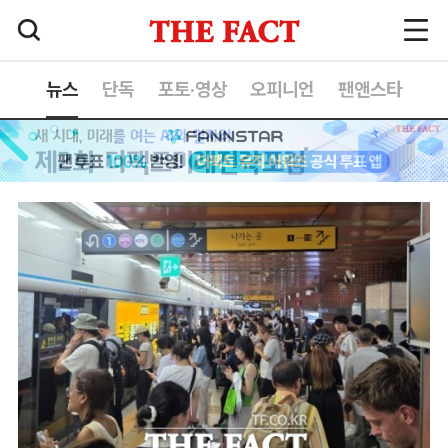
뉴스
단독
포토·영상
오피니언
팬앤스타