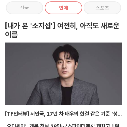
전국
연예
스포츠
[내가 본 '소지섭'] 여전히, 아직도 새로운
이름
[TF인터뷰] 서인국, 17년 차 배우의 한결 같은 기준 '성장'
'오디세이', 개봉 첫날 29만…'스파이더맨4' 제치고 1위