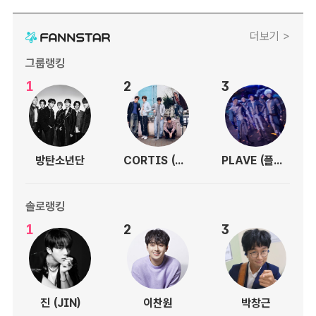
더보기 >
그룹랭킹
1
2
3
방탄소년단
CORTIS (코르티스)
PLAVE (플레이브)
솔로랭킹
1
2
3
진 (JIN)
이찬원
박창근