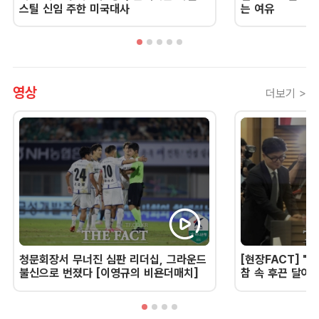
스틸 신임 주한 미국대사
는 여유
영상
더보기 >
청문회장서 무너진 심판 리더십, 그라운드
[현장FACT] "한
불신으로 번졌다 [이영규의 비욘더매치]
참 속 후끈 달아