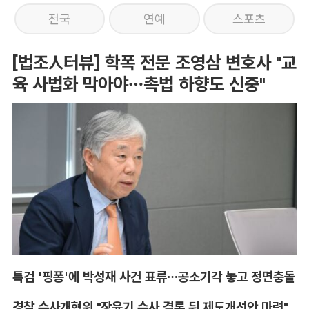
전국
연예
스포츠
[법조人터뷰] 학폭 전문 조영삼 변호사 "교
육 사법화 막아야…촉법 하향도 신중"
특검 '핑퐁'에 박성재 사건 표류…공소기각 놓고 정면충돌
경찰 수사개혁위 "장윤기 수사 결론 뒤 제도개선안 마련"