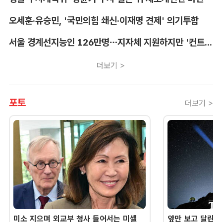
오세훈·유승민, '국민의힘 쇄신·이재명 견제' 의기투합
서울 경계선지능인 126만명…지자체 지원하지만 '컨트롤타워' 부재
더보기 >
포토
더보기 >
미소 지으며 외교부 청사 들어서는 미셸
앞만 보고 달린