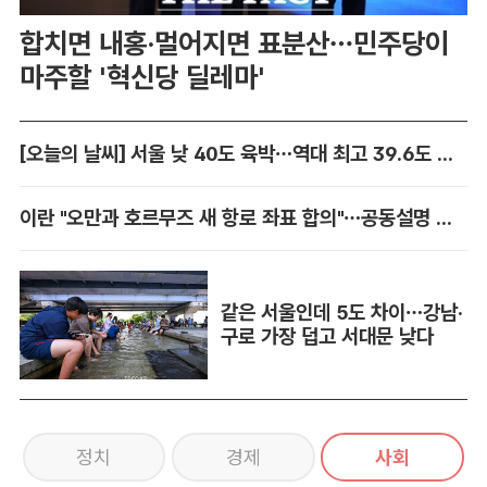
합치면 내홍·멀어지면 표분산…민주당이
마주할 '혁신당 딜레마'
[오늘의 날씨] 서울 낮 40도 육박…역대 최고 39.6도 위협
이란 "오만과 호르무즈 새 항로 좌표 합의"…공동설명 발표 임박
같은 서울인데 5도 차이…강남·
구로 가장 덥고 서대문 낮다
정치
경제
사회