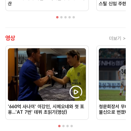
산
스틸 신임 주한 
영상
더보기 >
'660억 사나이' 이강인, 시메오네와 첫 포
청문회장서 무너진
옹...'AT 7번' 데뷔 초읽기(영상)
불신으로 번졌다 