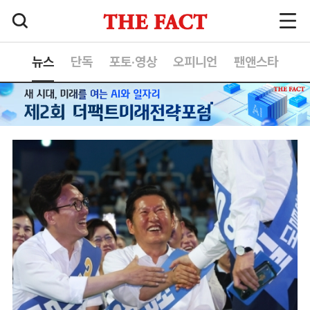
뉴스
단독
포토·영상
오피니언
팬앤스타