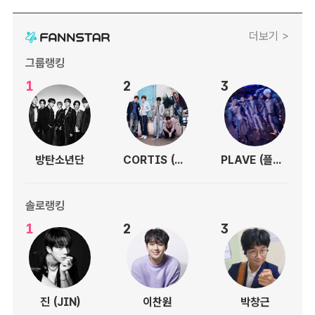
더보기 >
그룹랭킹
1
2
3
방탄소년단
CORTIS (코르티스)
PLAVE (플레이브)
솔로랭킹
1
2
3
진 (JIN)
이찬원
박창근