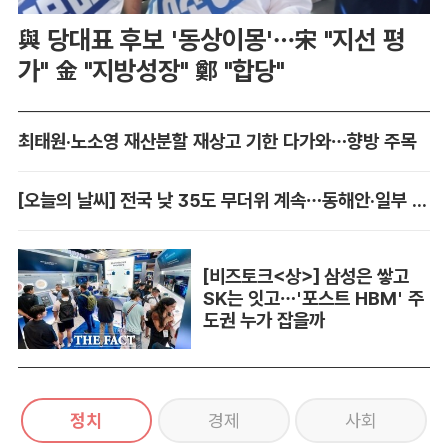
與 당대표 후보 '동상이몽'…宋 "지선 평
가" 金 "지방성장" 鄭 "합당"
최태원·노소영 재산분할 재상고 기한 다가와…향방 주목
[오늘의 날씨] 전국 낮 35도 무더위 계속…동해안·일부 지역 비
[비즈토크<상>] 삼성은 쌓고
SK는 잇고…'포스트 HBM' 주
도권 누가 잡을까
정치
경제
사회