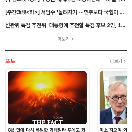
[주간政談<하>] 서범수 '돌려차기'…민주보다 국힘이 더 발끈
선관위 특검 추천위 "대통령에 추천할 특검 후보 2인, 14일 확정"
더보기 >
포토
더보기 >
8년 만에 다시 폭발한 과테말라 푸에고 화
미소 지으며 외교