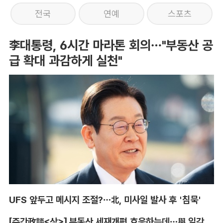
전국
연예
스포츠
李대통령, 6시간 마라톤 회의…"부동산 공
급 확대 과감하게 실천"
UFS 앞두고 메시지 조절?…北, 미사일 발사 후 '침묵'
[주간政談<상>] 부동산 세재개편 호응하는데…與 일각의 속내