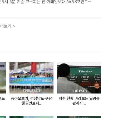
 9시 6분 기준 코스피는 전 거래일보다 66.98포인트
내린 6531.28을 기록하고 있다. /더팩트DB[더팩트ㅣ박지웅 기
가 6일 장 초반 약세로 출발했다. 최근 상승 랠리를 ..
더보기 >
랜드
동아오츠카, 경상남도·쿠팡
지수 현황 바라보는 딜링룸
풀필먼트서..
관계자 ..