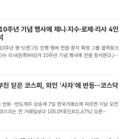
브랜드 지수는 디지털 데이터를 분석해 △트렌드(Trend)·..
10주년 기념 행사에 제니·지수·로제·리사 4인
석
0주년 팬 밋앤그릿 진행 멤버 전원 참석 확정 그룹 블랙핑크
지수 리사(왼쪽부터)가 10주년 기념 행사에 전원 참석한다./더
ㅣ최현정 기자] 그룹 블랙핑크(BLACKPINK)의 10주년 기
 4인이 모두 참석한다.소속사 YG엔터테인먼트는 7..
부진 딛은 코스피, 외인 '사자'에 반등…코스닥
체주 상승세 7일 한국거래소에 따르면 이날 오전
 코스피는 전 거래일보다 105.09포인트(1.67%) 오른
 기록하고 있다. /더팩트DB[더팩트ㅣ장혜승 기자] 코스피가 간
하락에도 외국인 투자자들의 매수세가 유입되며 상승하고..