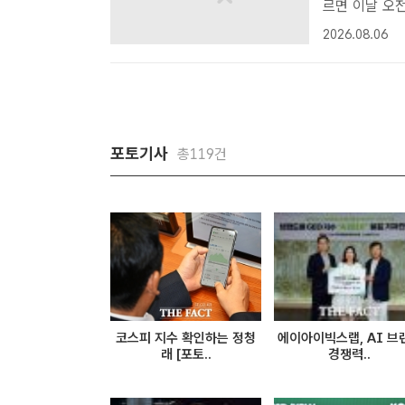
르면 이날 오전
(1.02%) 
2026.08.06
자] 국내 증시
포토기사
총119건
코스피 지수 확인하는 정청
에이아이빅스랩, AI 브
래 [포토..
경쟁력..