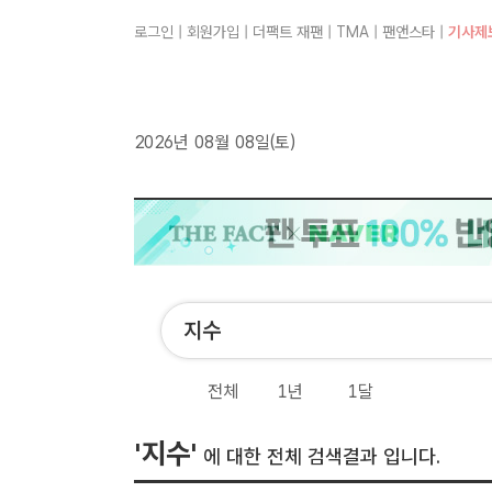
로그인
|
회원가입
|
더팩트 재팬
|
TMA
|
팬앤스타
|
기사제
2026년 08월 08일(토)
전체
1년
1달
'지수'
에 대한 전체 검색결과 입니다.