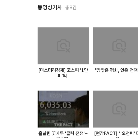
동영상기사
총8건
[미스터리경제] 코스피 '1만
"창밖은 평화, 안은 전쟁".
피'의..
..
흩날린 꽃가루 '클릭 전쟁'…
[현장FACT] "'오천피'