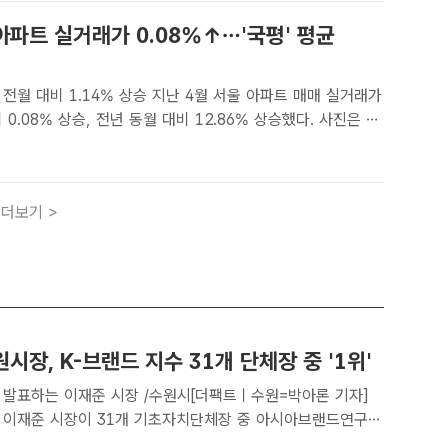
아파트 실거래가 0.08%↑…'국평' 평균
14% 상승 지난 4월 서울 아파트 매매 실거래가
 0.08% 상승, 전년 동월 대비 12.86% 상승했다. 사진은 4
트 매매 실거래가격지수 변동률. /서울시[더팩트｜황준익 기자]
격이 한 달 만에 상승세로 전환했다.18일 서..
더보기 >
시장, K-브랜드 지수 31개 단체장 중 '1위'
전 발표하는 이재준 시장 /수원시[더팩트ㅣ수원=박아론 기자]
 이재준 시장이 31개 기초자치단체장 중 아시아브랜드연구소
반 평가 시스템 K-브랜드 지수 부문에서 1위를 차지했다고 7