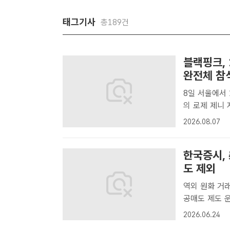
태그기사
총189건
블랙핑크, 
완전체 참
8일 서울에서 1
의 로제 제니 
팩트DB[더팩트
2026.08.07
념 행사에 멤버
한국증시,
도 제외
역외 원화 거
공매도 제도 운영 부담도 지난 22일 서울
판에 코스피가 
2026.06.24
국 증시의 모건