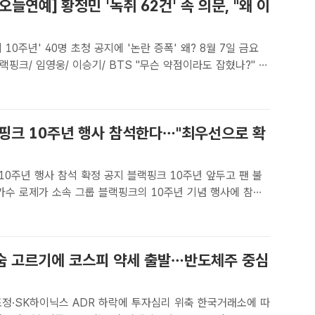
오늘연예] 황정민 '녹취 62건' 속 의문, "왜 이
 10주년' 40명 초청 공지에 '논란 증폭' 왜? 8월 7일 금요
임영웅/ 이승기/ BTS "무슨 약점이라도 잡혔나?" 배
스토킹 피해를 주장한 여성 A 씨를 둘러싼 공방이 새로운 국면
 사진은 황정민이 지난달 6일 오후 서울 강남구 ..
랙핑크 10주년 행사 참석한다…"최우선으로 확
0주년 행사 참석 확정 공지 블랙핑크 10주년 앞두고 팬 불
 소속사 더블랙레이블을 통해 공지했다./더팩트DB, 더블랙레
최현정 기자] 가수 로제가 블랙핑크 10주년 기념 행사 참석을
숨 고르기에 코스피 약세 출발…반도체주 중심
SK하이닉스 ADR 하락에 투자심리 위축 한국거래소에 따