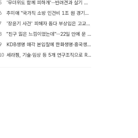
5
'무더위도 함께 피하개'…반려견과 살기 좋은 자치구는 어디
6
추미애 "국가직 소방 인건비 1조 원 경기도가 대납…재정개혁 시급"
7
'장윤기 사건' 피해자 돕다 부상입은 고교생 의상자 인정
8
"친구 잃은 느낌이었는데"…22일 만에 문 연 홈플러스 가보니[TF현장]
9
KDB생명 매각 본입찰에 한화생명·흥국생명·한투금융 등 3개사 참여
10
세라젬, 기술·임상 등 5개 연구조직으로 R&D 역량 강화