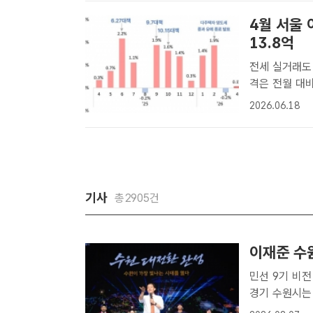
4월 서울 
13.8억
전세 실거래도 전월 대비 1.
격은 전월 대비
월 서울 아파
2026.06.18
서울 아파트 가
기사
총2905건
이재준 수원
민선 9기 비
경기 수원시는
의 빅데이터 기