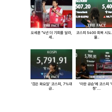
오세훈 "4년 더 기회를 달라,
코스피 5400 회복 시도.
세..
율..
'검은 화요일' 코스피, 7%대
'이란 공습'에 코스피 '
급..
청'....