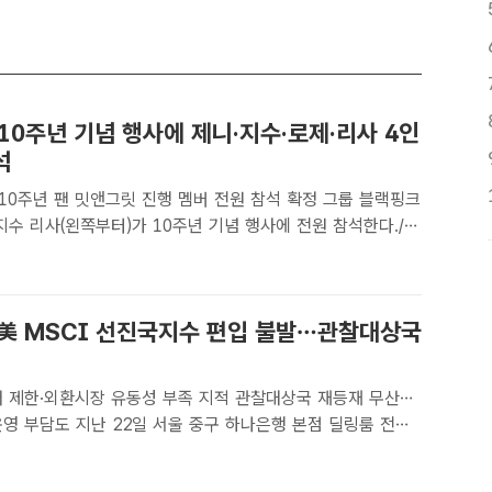
10주년 기념 행사에 제니·지수·로제·리사 4인
석
0주년 팬 밋앤그릿 진행 멤버 전원 참석 확정 그룹 블랙핑크
지수 리사(왼쪽부터)가 10주년 기념 행사에 전원 참석한다./더
ㅣ최현정 기자] 그룹 블랙핑크(BLACKPINK)의 10주년 기
 4인이 모두 참석한다.소속사 YG엔터테인먼트는 7..
 美 MSCI 선진국지수 편입 불발…관찰대상국
래 제한·외환시장 유동성 부족 지적 관찰대상국 재등재 무산…
 중구 하나은행 본점 딜링룸 전광
표시되고 있는 모습. /서예원 기자[더팩트ㅣ황지향 기자] 한
스탠리캐피털인터내셔널(MSCI) 선진국(DM) 지수 편입..