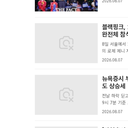
2026.08.07
일 밝혔다.K-
블랙핑크, 
완전체 참
8일 서울에서 1
의 로제 제니 
팩트DB[더팩트
2026.08.07
념 행사에 멤버
뉴욕증시 
도 상승세
전날 하락 딛고 반등…반도
9시 7분 기준
6401.47을
2026.08.07
밤 뉴욕증시 