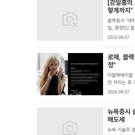
[강일홍의 
렇게까지"
블랙핑크 '데뷔
일, 황정민/ 블랙핑크/ 
우 황정민과 
2026.08.07
을 맞고 있다.
로제, 블
정"
더블랙레이블 1
만 커지는 중 가수 로제가 소속 그룹 블랙핑크의 10주년 기념 행사에 참석
을 확정했다고
2026.08.07
이블[더팩트ㅣ
..
뉴욕증시 
매도세
뉴욕 기술주 조정·