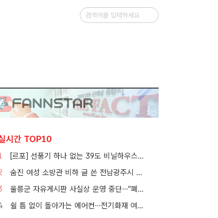
실시간 TOP10
1
[르포] 선풍기 하나 없는 39도 비닐하우스…이주노동자의 '악몽같은 폭염'
2
숨진 여성 소방관 비하 글 쓴 전남광주시 공무원 입건
3
울릉군 자유게시판 사실상 운영 중단…"폐쇄" vs "소통창구 지켜야"
4
쉴 틈 없이 돌아가는 에어컨…전기화재 여름철에 몰린다