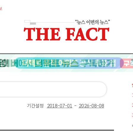
보
기간설정
-