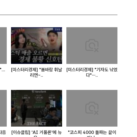
..
[미스터리경제] "봄바람 휘날
[미스터리경제] "기자도 낚였
리면~..
다"…..
 다음
[이슈클립] 'AI 거품론'에 뉴
"코스피 4000 돌파는 끝이