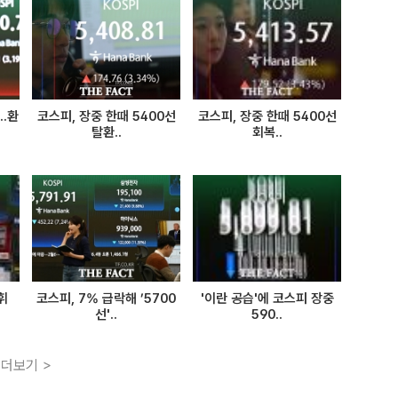
..환
코스피, 장중 한때 5400선
코스피, 장중 한때 5400선
탈환..
회복..
휘
코스피, 7% 급락해 ’5700
'이란 공습'에 코스피 장중
선'..
590..
더보기 >