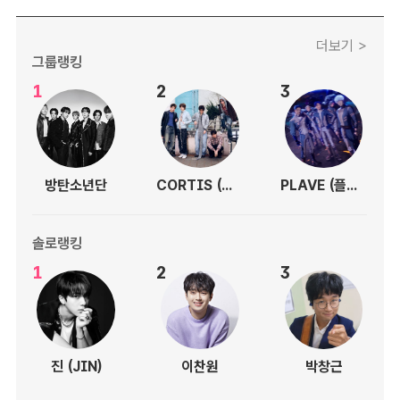
더보기 >
그룹랭킹
1
2
3
방탄소년단
CORTIS (코르티스)
PLAVE (플레이브)
솔로랭킹
1
2
3
진 (JIN)
이찬원
박창근