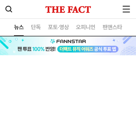
뉴스
단독
포토·영상
오피니언
팬앤스타