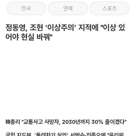
전국
연예
스포츠
정동영, 조현 '이상주의' 지적에 "이상 있
어야 현실 바꿔"
韓총리 "교통사고 사망자, 2030년까지 30% 줄이겠다"
국힘 지도부, '돌려차기 실언' 서범수·진종오에 "윤리위 엄중 조치"