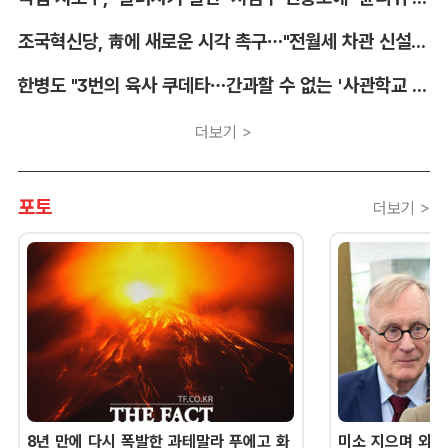
조국혁신당, 靑에 새로운 시각 촉구…"전월세 차관 신설해야"
한병도 "3번의 육사 쿠데타…간과할 수 없는 '사관학교 통합' 명분"
더보기 >
포토
더보기 >
8년 만에 다시 폭발한 과테말라 푸에고 화
미소 지으며 외교