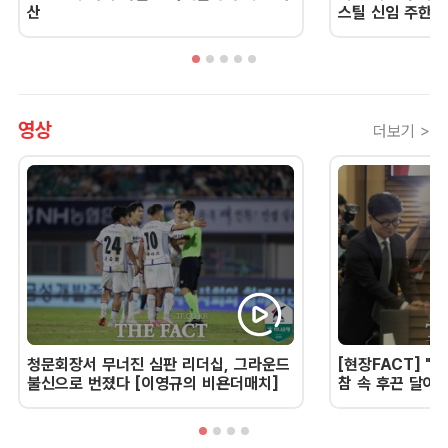
산
스틸 신임 주한 
영상
더보기 >
청문회장서 무너진 심판 리더십, 그라운드
[현장FACT] "한
불신으로 번졌다 [이영규의 비욘더매치]
참 속 후끈 달아