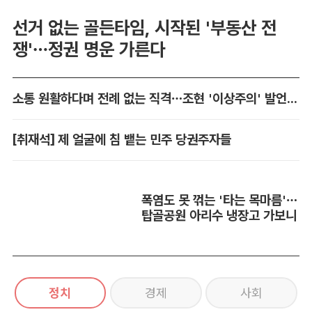
선거 없는 골든타임, 시작된 '부동산 전
쟁'…정권 명운 가른다
소통 원활하다며 전례 없는 직격…조현 '이상주의' 발언 논란
[취재석] 제 얼굴에 침 뱉는 민주 당권주자들
폭염도 못 꺾는 '타는 목마름'…
탑골공원 아리수 냉장고 가보니
정치
경제
사회