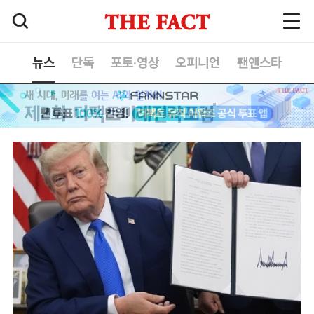
뉴스
단독
포토·영상
오피니언
팬앤스타