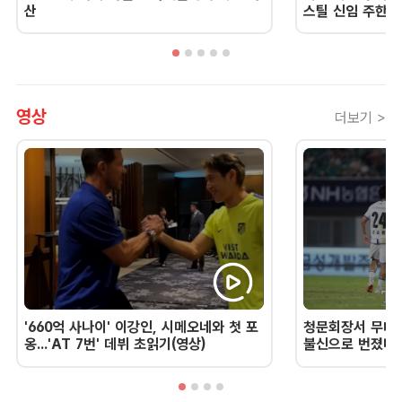
산
스틸 신임 주한 
영상
더보기 >
'660억 사나이' 이강인, 시메오네와 첫 포
청문회장서 무너진
옹...'AT 7번' 데뷔 초읽기(영상)
불신으로 번졌다 