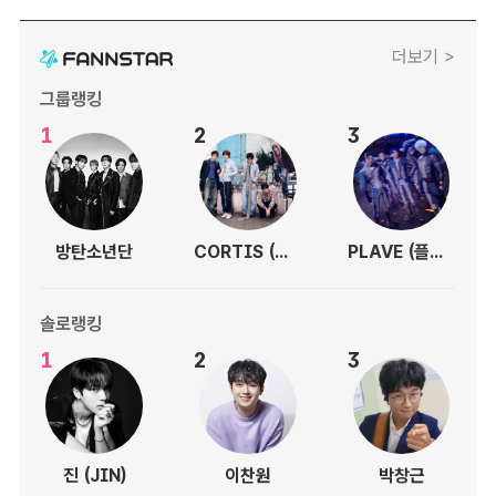
더보기 >
그룹랭킹
1
2
3
방탄소년단
CORTIS (코르티스)
PLAVE (플레이브)
솔로랭킹
1
2
3
진 (JIN)
이찬원
박창근