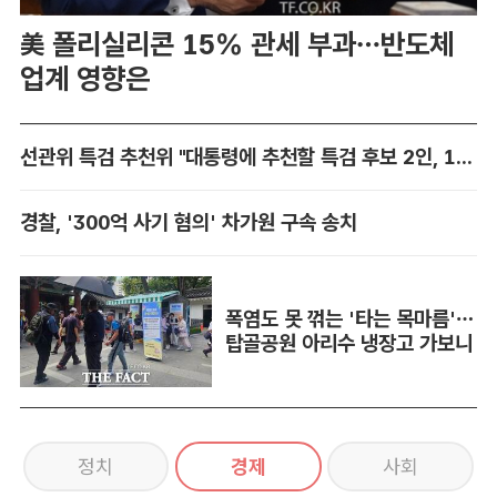
美 폴리실리콘 15% 관세 부과…반도체
업계 영향은
선관위 특검 추천위 "대통령에 추천할 특검 후보 2인, 14일 확정"
경찰, '300억 사기 혐의' 차가원 구속 송치
폭염도 못 꺾는 '타는 목마름'…
탑골공원 아리수 냉장고 가보니
정치
경제
사회