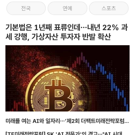
전국
연예
스포츠
기본법은 1년째 표류인데…내년 22% 과
세 강행, 가상자산 투자자 반발 확산
미래를 여는 AI와 일자리…'제2회 더팩트미래전략포럼' 참가 신청
[TF미래전략포럼] SK 'AI 전문가'의 경고…"AI 시대, 인재 격차 더 커진다"