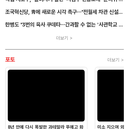
조국혁신당, 靑에 새로운 시각 촉구…"전월세 차관 신설해야"
한병도 "3번의 육사 쿠데타…간과할 수 없는 '사관학교 통합' 명분"
더보기 >
포토
더보기 >
8년 만에 다시 폭발한 과테말라 푸에고 화
미소 지으며 외교