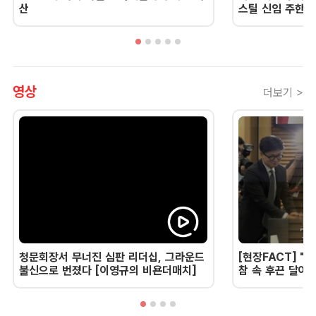
산
스틸 신임 주한 
영상
더보기 >
청문회장서 무너진 심판 리더십, 그라운드
[현장FACT] "한
불신으로 번졌다 [이영규의 비욘더매치]
참 속 후끈 달아