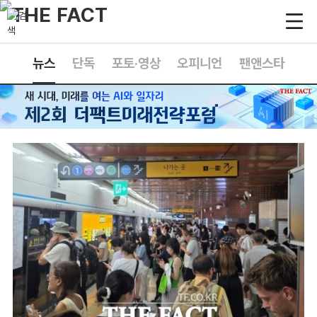
뉴스
단독
포토·영상
오피니언
팬앤스타