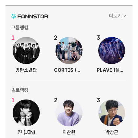
더보기 >
그룹랭킹
1
2
3
방탄소년단
CORTIS (코르티스)
PLAVE (플레이브)
솔로랭킹
1
2
3
진 (JIN)
이찬원
박창근