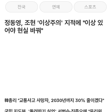
전국
연예
스포츠
정동영, 조현 '이상주의' 지적에 "이상 있
어야 현실 바꿔"
韓총리 "교통사고 사망자, 2030년까지 30% 줄이겠다"
국힘 지도부, '돌려차기 실언' 서범수·진종오에 "윤리위 엄중 조치"