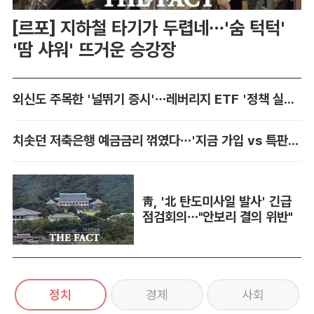
[르포] 지하철 타기가 두렵네…'숨 턱턱'
'땀 샤워' 뜨거운 승강장
외신도 주목한 '널뛰기 증시'…레버리지 ETF '정책 실패' 책임론 공방
치솟던 저축은행 예금금리 꺾였다…'지금 가입 vs 특판 대기' 셈법 복잡
靑, '北 탄도미사일 발사' 긴급
점검회의…"안보리 결의 위반"
정치
경제
사회