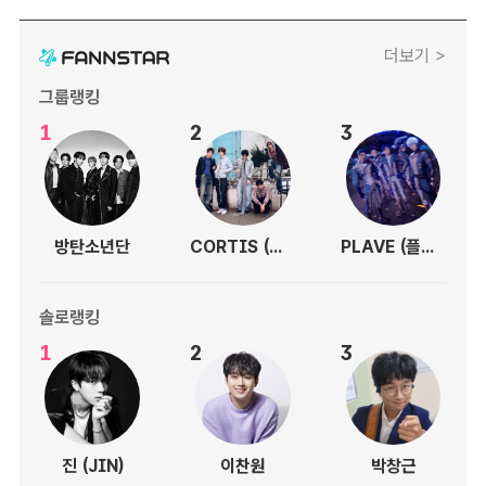
더보기 >
그룹랭킹
1
2
3
방탄소년단
CORTIS (코르티스)
PLAVE (플레이브)
솔로랭킹
1
2
3
진 (JIN)
이찬원
박창근