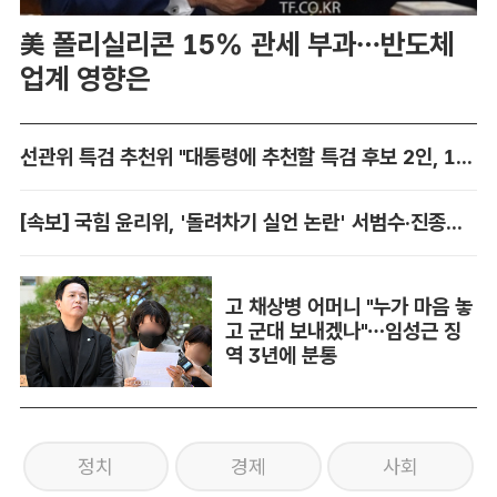
美 폴리실리콘 15% 관세 부과…반도체
업계 영향은
선관위 특검 추천위 "대통령에 추천할 특검 후보 2인, 14일 확정"
[속보] 국힘 윤리위, '돌려차기 실언 논란' 서범수·진종오 징계 개시
고 채상병 어머니 "누가 마음 놓
고 군대 보내겠나"…임성근 징
역 3년에 분통
정치
경제
사회