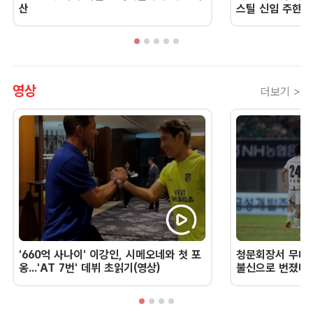
산
스틸 신임 주한 
영상
더보기 >
'660억 사나이' 이강인, 시메오네와 첫 포
청문회장서 무너진
옹...'AT 7번' 데뷔 초읽기(영상)
불신으로 번졌다 