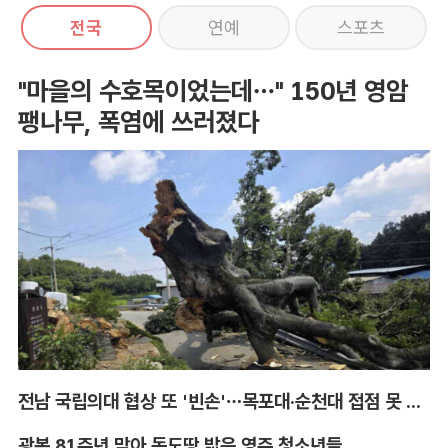
전국
연예
스포츠
"마을의 수호목이었는데…" 150년 영암
팽나무, 폭염에 쓰러졌다
전남 국립의대 협상 또 '빈손'…목포대·순천대 접점 못 찾아
광복 81주년 맞아 독도땅 밟은 영주 청소년들