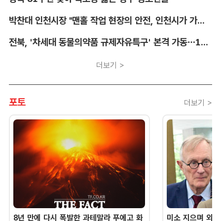
박찬대 인천시장 "맨홀 작업 현장의 안전, 인천시가 가장 앞장서겠다"
전북, '차세대 동물의약품 규제자유특구' 본격 가동…11개 기업 1273억 투자
더보기 >
포토
더보기 >
8년 만에 다시 폭발한 과테말라 푸에고 화
미소 지으며 외교