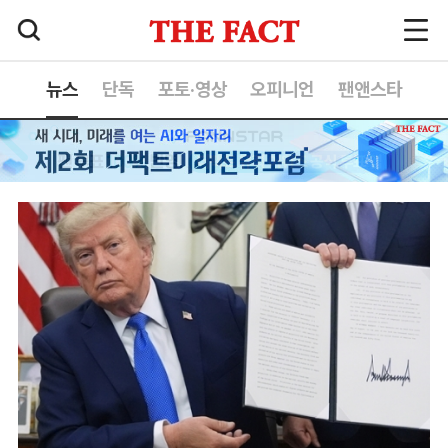
뉴스
단독
포토·영상
오피니언
팬앤스타