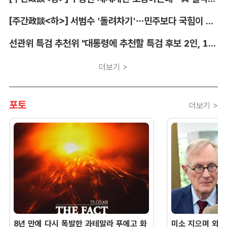
[주간政談<하>] 서범수 '돌려차기'…민주보다 국힘이 더 발끈
선관위 특검 추천위 "대통령에 추천할 특검 후보 2인, 14일 확정"
더보기 >
포토
더보기 >
8년 만에 다시 폭발한 과테말라 푸에고 화
미소 지으며 외교