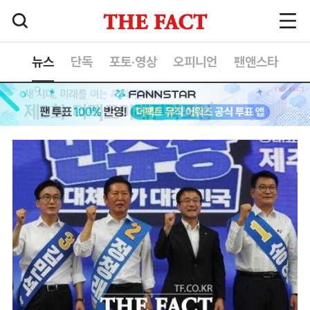
뉴스
단독
포토·영상
오피니언
팬앤스타