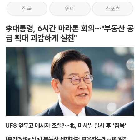
전국
연예
스포츠
李대통령, 6시간 마라톤 회의…"부동산 공
급 확대 과감하게 실천"
UFS 앞두고 메시지 조절?…北, 미사일 발사 후 '침묵'
[주간政談<상>] 부동산 세재개편 호응하는데…與 일각의 속내