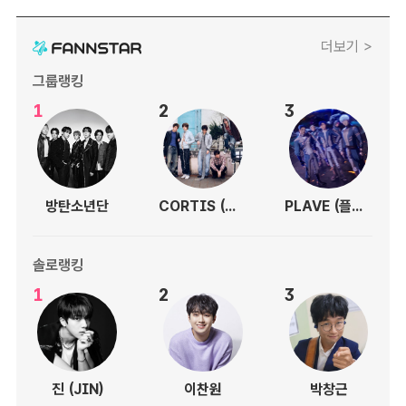
더보기 >
그룹랭킹
1
2
3
방탄소년단
CORTIS (코르티스)
PLAVE (플레이브)
솔로랭킹
1
2
3
진 (JIN)
이찬원
박창근