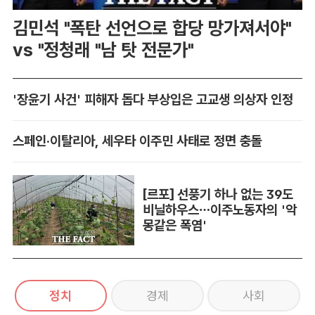
김민석 "폭탄 선언으로 합당 망가져서야"
vs "정청래 "남 탓 전문가"
'장윤기 사건' 피해자 돕다 부상입은 고교생 의상자 인정
스페인·이탈리아, 세우타 이주민 사태로 정면 충돌
[르포] 선풍기 하나 없는 39도
비닐하우스…이주노동자의 '악
몽같은 폭염'
정치
경제
사회