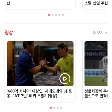
산
스틸 신임 주한 
영상
더보기 >
'660억 사나이' 이강인, 시메오네와 첫 포
청문회장서 무너진
옹...'AT 7번' 데뷔 초읽기(영상)
불신으로 번졌다 