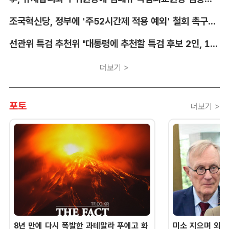
조국혁신당, 정부에 '주52시간제 적용 예외' 철회 촉구…"흥정 대상 아냐"
선관위 특검 추천위 "대통령에 추천할 특검 후보 2인, 14일 확정"
더보기 >
포토
더보기 >
8년 만에 다시 폭발한 과테말라 푸에고 화
미소 지으며 외교