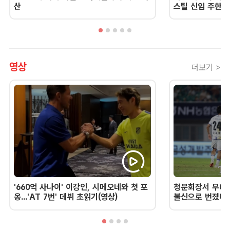
산
스틸 신임 주한 
영상
더보기 >
'660억 사나이' 이강인, 시메오네와 첫 포
청문회장서 무너진
옹...'AT 7번' 데뷔 초읽기(영상)
불신으로 번졌다 