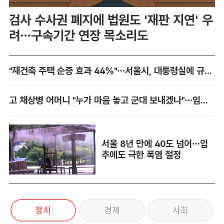
검사 수사권 폐지에 법원도 '재판 지연' 우
려…구속기간 연장 목소리도
"재건축 주택 순증 효과 44%"…서울시, 대통령실에 규제 완화 건의
고 채상병 어머니 "누가 마음 놓고 군대 보내겠나"…임성근 징역 3년에 분통
서울 8년 만에 40도 넘어…입
추에도 극한 폭염 절정
정치
경제
사회