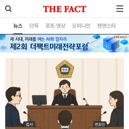
뉴스
단독
포토·영상
오피니언
팬앤스타