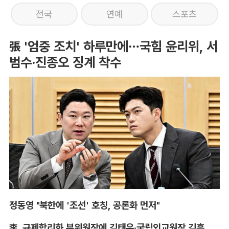
전국
연예
스포츠
張 '엄중 조치' 하루만에…국힘 윤리위, 서
범수·진종오 징계 착수
정동영 "북한에 '조선' 호칭, 공론화 먼저"
李, 규제합리화 부위원장에 김태유·국립외교원장 김흥규 임명