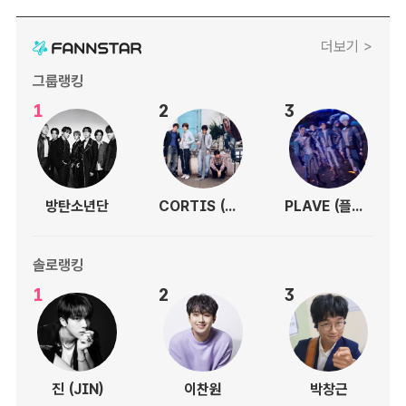
더보기 >
그룹랭킹
1
2
3
방탄소년단
CORTIS (코르티스)
PLAVE (플레이브)
솔로랭킹
1
2
3
진 (JIN)
이찬원
박창근