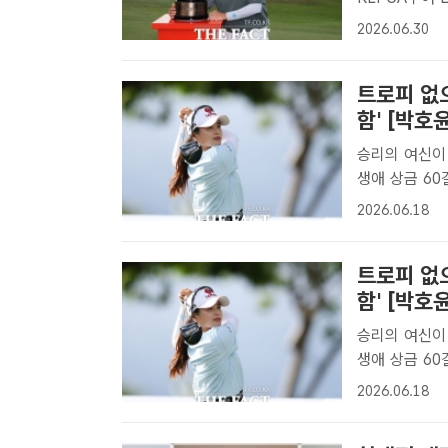
투어 2승의 
2026.06.30
난다. 사진은
습./..
트로피 없으
함' [박호
승리의 여신이 
생애 상금 60걸 중 유일한
롯데챔피언십에
2026.06.18
다시 정상 문텩
트로피 없으
함' [박호
승리의 여신이 
생애 상금 60걸 중 유일한
롯데챔피언십에
2026.06.18
다시 정상 문텩