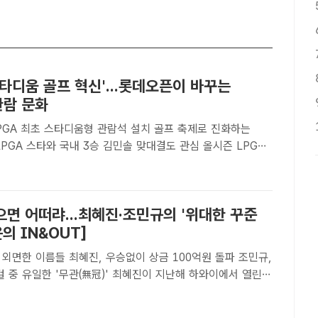
스타디움 골프 혁신'...롯데오픈이 바꾸는
관람 문화
GA 스타와 국내 3승 김민솔 맞대결도 관심 올시즌 LPGA
김효주가 소속사 롯데 주최의 롯데오픈에 출전, 국내팬들과 만
 올해 파운더스컵 우승 직후 트로피를 들고 포즈를 취한 모
면 어떠랴...최혜진·조민규의 '위대한 꾸준
윤의 IN&OUT]
외면한 이름들 최혜진, 우승없이 상금 100억원 돌파 조민규,
 '무관(無冠)' 최혜진이 지난해 하와이에서 열린
서 티샷하는 모습. 최혜진은 최근 끝난 다우챔피언십에서 또
에서 주춤, 준우승에 만족해야 했다./대홍기획[더팩..