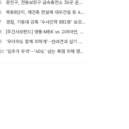
5
광진구, 전동보장구 급속충전소 36곳 운영…수리비도 지원
6
목동8단지, 재건축 현설에 대우건설 등 4곳…경쟁 입찰 성사될까
7
경찰, 기동대 감축 '수사인력 881명' 보강…9월 초까지 상피제 시행
8
[주간사모펀드] 영풍·MBK vs 고려아연, 美 제련소 이름 두고 고발전
9
'무더위도 함께 피하개'…반려견과 살기 좋은 자치구는 어디
10
'입추가 무색'…'40도' 넘는 폭염 피해 영화관으로 [TF사진관]