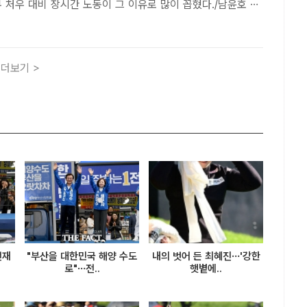
 처우 대비 장시간 노동이 그 이유로 많이 꼽혔다./남윤호 기
주영 기자] 사회복지사 10명 중 4명은 이직을 고려하고 있는
다. 낮은 급여와 인력 부족에 따른 장시간 노동이 주된 이유
더보기 >
전재
"부산을 대한민국 해양 수도
내의 벗어 든 최혜진…'강한
로"…전..
햇볕에..