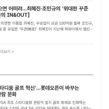
면 어떠랴...최혜진·조민규의 '위대한 꾸준
윤의 IN&OUT]
외면한 이름들 최혜진, 우승없이 상금 100억원 돌파 조민규,
 '무관(無冠)' 최혜진이 지난해 하와이에서 열린
서 티샷하는 모습. 최혜진은 최근 끝난 다우챔피언십에서 또
에서 주춤, 준우승에 만족해야 했다./대홍기획[더팩..
더보기 >
스타디움 골프 혁신'...롯데오픈이 바꾸는
관람 문화
GA 스타와 국내 3승 김민솔 맞대결도 관심 올시즌 LPGA