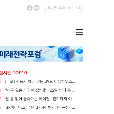
실시간 TOP10
1
[르포] 선풍기 하나 없는 39도 비닐하우스…이주노동자의 '악몽같은 폭염'
2
"친구 잃은 느낌이었는데"…22일 만에 문 연 홈플러스 가보니[TF현장]
3
쉴 틈 없이 돌아가는 에어컨…전기화재 여름철에 몰린다
4
SK하이닉스, 주당 375원 분기배당…추가 주주환원 예고