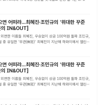
김효주가 소속사 롯데 주최의 롯데오픈에 출전, 국내팬들과 만
 올해 파운더스컵 우승 직후 트로피를 들고 포즈를 취한 모
면 어떠랴...최혜진·조민규의 '위대한 꾸준
윤의 IN&OUT]
외면한 이름들 최혜진, 우승없이 상금 100억원 돌파 조민규,
 '무관(無冠)' 최혜진이 지난해 하와이에서 열린
서 티샷하는 모습. 최혜진은 최근 끝난 다우챔피언십에서 또
에서 주춤, 준우승에 만족해야 했다./대홍기획[더팩..
면 어떠랴...최혜진·조민규의 '위대한 꾸준
윤의 IN&OUT]
외면한 이름들 최혜진, 우승없이 상금 100억원 돌파 조민규,
 '무관(無冠)' 최혜진이 지난해 하와이에서 열린
서 티샷하는 모습. 최혜진은 최근 끝난 다우챔피언십에서 또
에서 주춤, 준우승에 만족해야 했다./대홍기획[더팩..