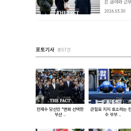
은 급여와 근무
자[더팩트ㅣ강
2026.03.30
것으로 조사됐
였..
포토기사
총57건
전재수 당선인 "변화 선택한
큰절로 지지 호소하는 
부산 ..
수 부부 ..