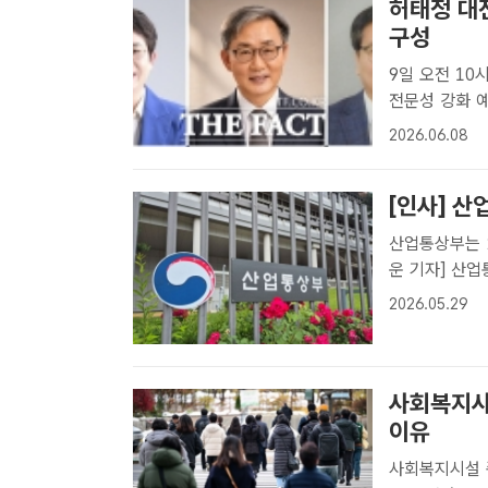
허태정 대
구성
9일 오전 10
전문성 강화 예정 허태정 대전시장 당선인이 8일 대전시장직
성을 마무리하
2026.06.08
정현 인수위원장
위[더..
[인사] 
산업통상부는 
운 기자] 산
지원과장 최
2026.05.29
안보정책과장
장 ..
사회복지사
이유
사회복지시설 