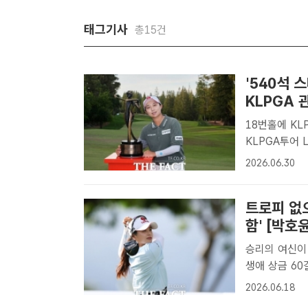
태그기사
총15건
'540석 
KLPGA 
18번홀에 KLPGA 최초 스타디움형 관람석 설치 골프 축제로 진화하는
KLPGA투어 LP
투어 2승의 
2026.06.30
난다. 사진은
습./..
트로피 없으
함' [박호
승리의 여신이 
생애 상금 60걸 중 유일한
롯데챔피언십에
2026.06.18
다시 정상 문텩