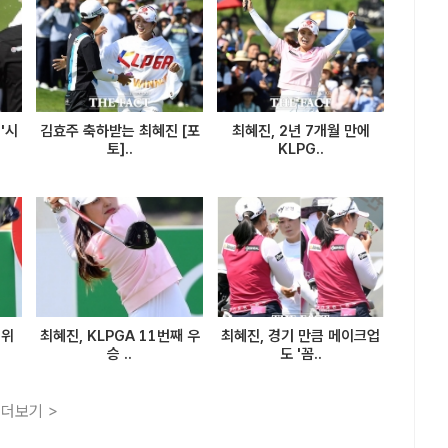
'시
김효주 축하받는 최혜진 [포
최혜진, 2년 7개월 만에
토]..
KLPG..
2위
최혜진, KLPGA 11번째 우
최혜진, 경기 만큼 메이크업
승 ..
도 '꼼..
더보기 >