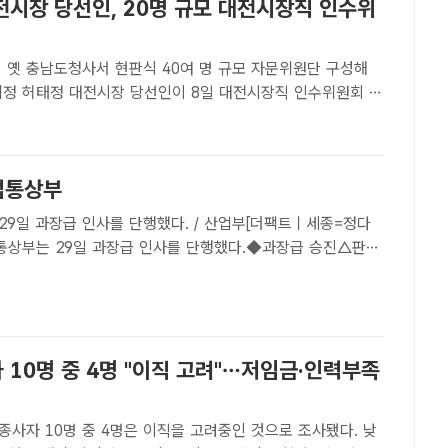
전시장 당선인, 20명 규모 대전시장직 인수위
시 옛 충남도청사서 현판식 40여 명 규모 자문위원단 구성해
 인수위원회 구
고 오는 9일 현판식을 시작으로 공식 출범한다. 왼쪽부터 박
, 이은구 부위원장, 박노동 운영간사. /허태정 당선인 인수
산업통상부
29일 과장급 인사를 단행했다. / 산업부[더팩트ㅣ세종=정다
업통상부는 29일 과장급 인사를 단행했다.◆과장급 승진△판정
혜진△마산자유무역지역관리원장 윤종성◆과장급 전보△자원
 김정기△통상협정정책기획과장 윤선영△통상협정협상총괄과
 10명 중 4명 "이직 고려"…저임금·인력부족
종사자 10명 중 4명은 이직을 고려중인 것으로 조사됐다. 낮