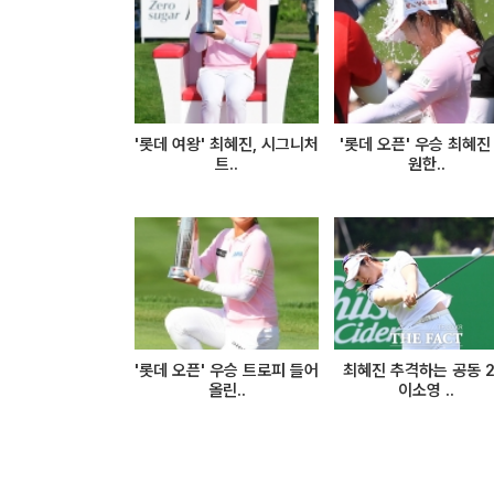
'롯데 여왕' 최혜진, 시그니처
'롯데 오픈' 우승 최혜진 
트..
원한..
'롯데 오픈' 우승 트로피 들어
최혜진 추격하는 공동 
올린..
이소영 ..