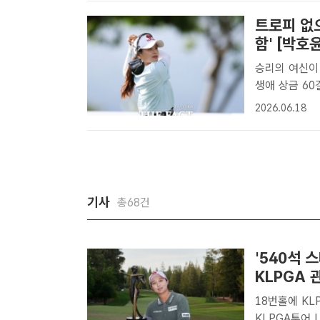
트로피 없으
함' [박호
승리의 여신이 
생애 상금 60걸 중 유일한
롯데챔피언십에
2026.06.18
다시 정상 문텩
기사
총68건
'540석 
KLPGA 
18번홀에 KLPGA 최초 스타디움형 관람석 설치 골프 축제로 진화하는
KLPGA투어 LP