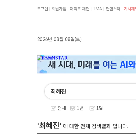
로그인
|
회원가입
|
더팩트 재팬
|
TMA
|
팬앤스타
|
기사제
2026년 08월 08일(토)
전체
1년
1달
'최혜진'
에 대한 전체 검색결과 입니다.