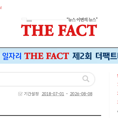
보
기간설정
-