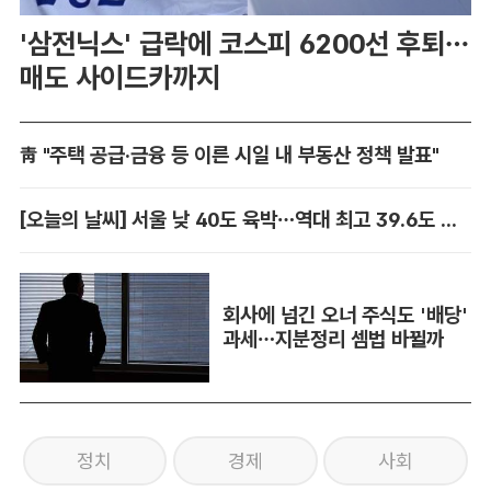
'삼전닉스' 급락에 코스피 6200선 후퇴…
매도 사이드카까지
靑 "주택 공급·금융 등 이른 시일 내 부동산 정책 발표"
[오늘의 날씨] 서울 낮 40도 육박…역대 최고 39.6도 위협
회사에 넘긴 오너 주식도 '배당'
과세…지분정리 셈법 바뀔까
정치
경제
사회