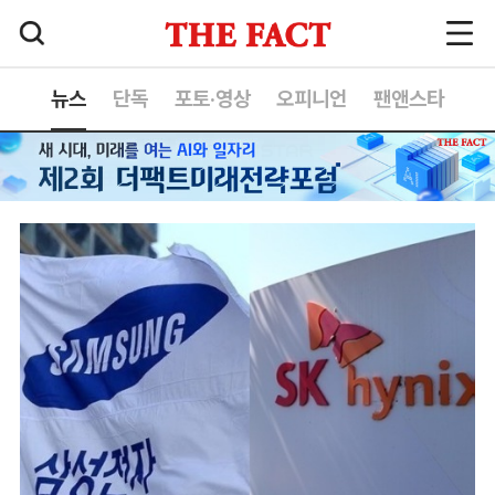
뉴스
단독
포토·영상
오피니언
팬앤스타