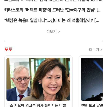
카라스코의 ‘퍼펙트 피칭’에 드러난 ‘한국야구의 민낯’ [김대호의 야구생각]
"핵심은 녹음파일입니다"...김나미는 왜 억울해할까? [유병철의 스포츠 렉시오]
더보기 >
포토
더보기 >
미소 지으며 외교부 청사 들어서는 미셸
앞만 보고 달린