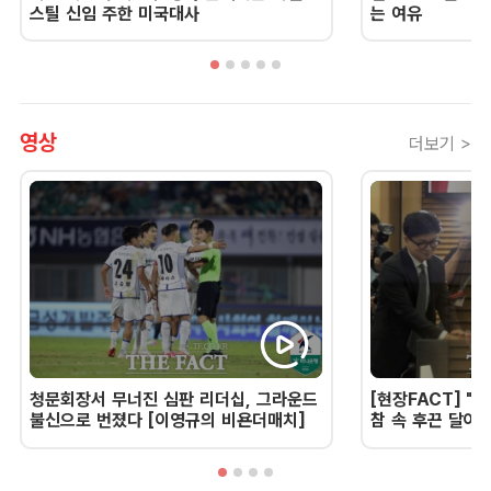
스틸 신임 주한 미국대사
는 여유
영상
더보기 >
청문회장서 무너진 심판 리더십, 그라운드
[현장FACT] "한
불신으로 번졌다 [이영규의 비욘더매치]
참 속 후끈 달아