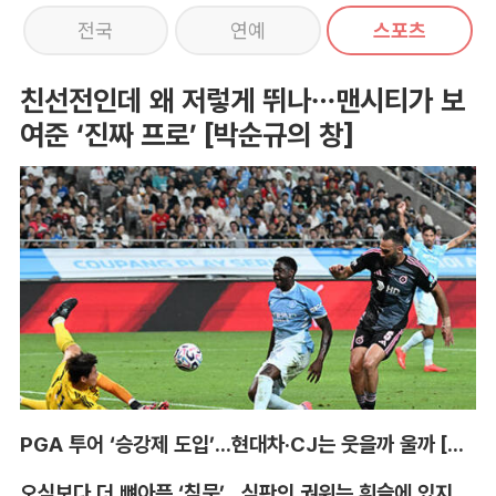
전국
연예
스포츠
친선전인데 왜 저렇게 뛰나…맨시티가 보
여준 ‘진짜 프로’ [박순규의 창]
PGA 투어 ‘승강제 도입’...현대차·CJ는 웃을까 울까 [박호윤의 IN&OUT]
오심보다 더 뼈아픈 ‘침묵’...심판의 권위는 휘슬에 있지 않다 [박순규의 창]