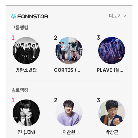
더보기 >
그룹랭킹
1
2
3
방탄소년단
CORTIS (코르티스)
PLAVE (플레이브)
솔로랭킹
1
2
3
진 (JIN)
이찬원
박창근