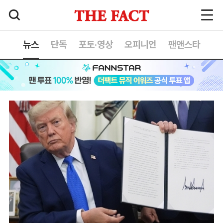
뉴스
단독
포토·영상
오피니언
팬앤스타