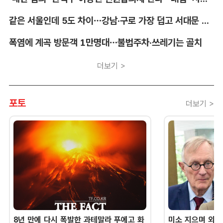
같은 서울인데 5도 차이…강남·구로 가장 덥고 서대문 낮다
폭염에 계곡 방문객 1만명대…불법주차·쓰레기는 골치
더보기 >
포토
더보기 >
8년 만에 다시 폭발한 과테말라 푸에고 화
미소 지으며 외교