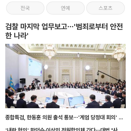
전국
연예
스포츠
검찰 마지막 업무보고…'범죄로부터 안전
한 나라'
종합특검, 한동훈 의원 출석 통보…'계엄 당정대 회의' 참고인
'내란 혐의' 한덕수·이상민 전원합의체 간다…대법 "사법적 평가 필요"