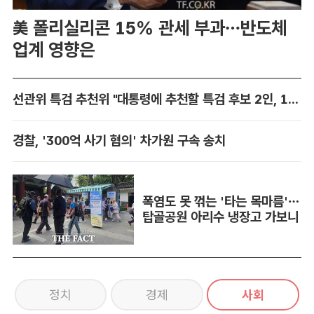
美 폴리실리콘 15% 관세 부과…반도체
업계 영향은
선관위 특검 추천위 "대통령에 추천할 특검 후보 2인, 14일 확정"
경찰, '300억 사기 혐의' 차가원 구속 송치
폭염도 못 꺾는 '타는 목마름'…
탑골공원 아리수 냉장고 가보니
정치
경제
사회