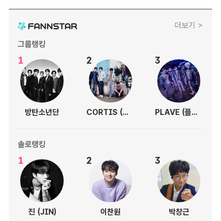
더보기 >
그룹랭킹
1
2
3
방탄소년단
CORTIS (코르티스)
PLAVE (플레이브)
솔로랭킹
1
2
3
진 (JIN)
이찬원
박창근