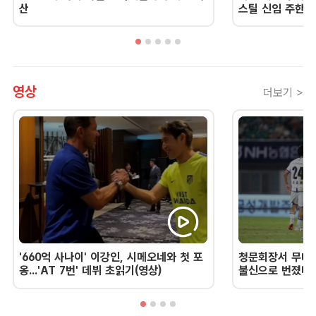
산
스틸 신임 주한 
영상
더보기 >
'660억 사나이' 이강인, 시메오네와 첫 포
청문회장서 무너진
옹...'AT 7번' 데뷔 초읽기(영상)
불신으로 번졌다 