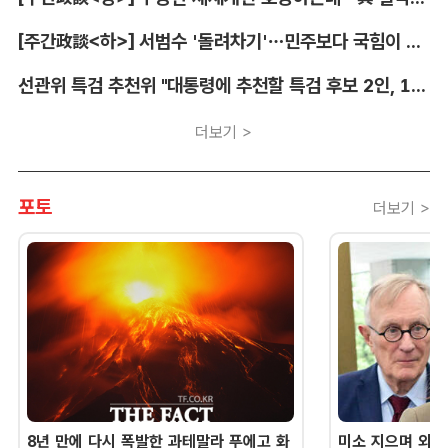
[주간政談<하>] 서범수 '돌려차기'…민주보다 국힘이 더 발끈
선관위 특검 추천위 "대통령에 추천할 특검 후보 2인, 14일 확정"
더보기 >
포토
더보기 >
8년 만에 다시 폭발한 과테말라 푸에고 화
미소 지으며 외교