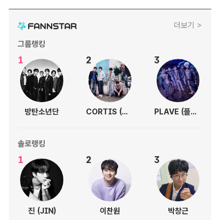
더보기 >
그룹랭킹
1
2
3
방탄소년단
CORTIS (코르티스)
PLAVE (플레이브)
솔로랭킹
1
2
3
진 (JIN)
이찬원
박창근