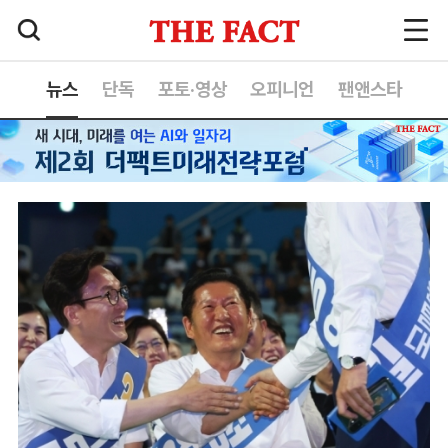
뉴스
단독
포토·영상
오피니언
팬앤스타