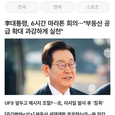
전국
연예
스포츠
李대통령, 6시간 마라톤 회의…"부동산 공
급 확대 과감하게 실천"
UFS 앞두고 메시지 조절?…北, 미사일 발사 후 '침묵'
[주간政談<상>] 부동산 세재개편 호응하는데…與 일각의 속내