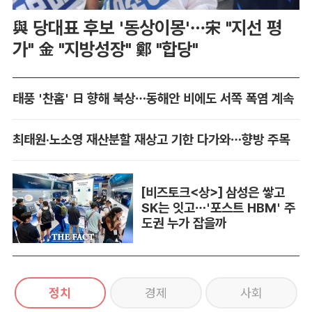
與 당대표 후보 '동상이몽'…宋 "지선 평
가" 金 "지방성장" 鄭 "합당"
태풍 '찬홈' 日 향해 북상…동해안 비에도 서쪽 폭염 계속
최태원·노소영 재산분할 재상고 기한 다가와…향방 주목
[비즈토크<상>] 삼성은 쌓고
SK는 잇고…'포스트 HBM' 주
도권 누가 잡을까
정치
경제
사회