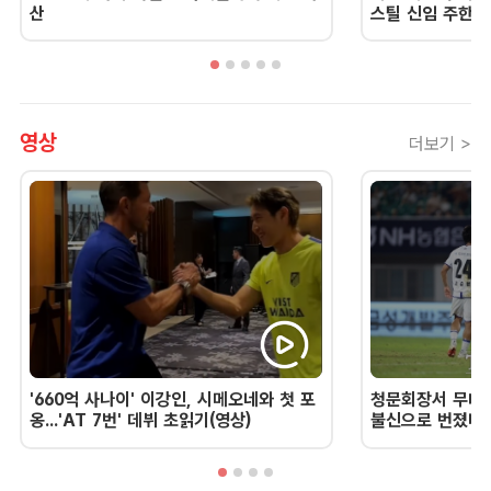
산
스틸 신임 주한 
영상
더보기 >
'660억 사나이' 이강인, 시메오네와 첫 포
청문회장서 무너진
옹...'AT 7번' 데뷔 초읽기(영상)
불신으로 번졌다 