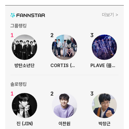
더보기 >
그룹랭킹
1
2
3
방탄소년단
CORTIS (코르티스)
PLAVE (플레이브)
솔로랭킹
1
2
3
진 (JIN)
이찬원
박창근