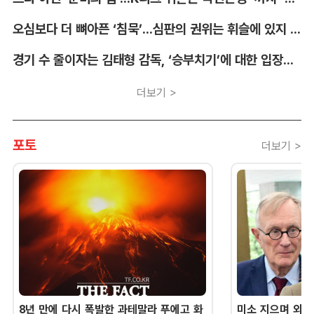
오심보다 더 뼈아픈 ‘침묵’...심판의 권위는 휘슬에 있지 않다 [박순규의 창]
경기 수 줄이자는 김태형 감독, ‘승부치기’에 대한 입장부터 밝혀야 [김대호의 야구생각]
더보기 >
포토
더보기 >
8년 만에 다시 폭발한 과테말라 푸에고 화
미소 지으며 외교