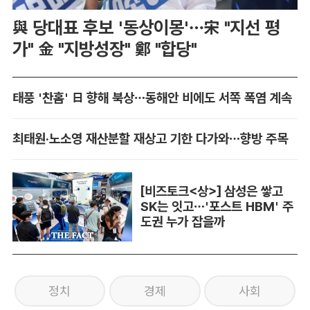
與 당대표 후보 '동상이몽'…宋 "지선 평
가" 金 "지방성장" 鄭 "합당"
태풍 '찬홈' 日 향해 북상…동해안 비에도 서쪽 폭염 계속
최태원·노소영 재산분할 재상고 기한 다가와…향방 주목
[비즈토크<상>] 삼성은 쌓고
SK는 잇고…'포스트 HBM' 주
도권 누가 잡을까
정치
경제
사회