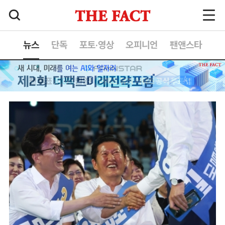
뉴스
단독
포토·영상
오피니언
팬앤스타