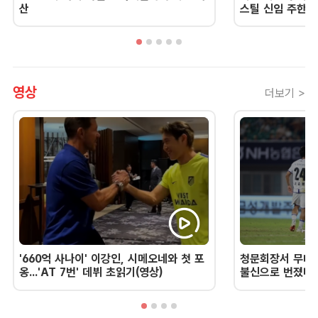
산
스틸 신임 주한 
영상
더보기 >
'660억 사나이' 이강인, 시메오네와 첫 포
청문회장서 무너진
옹...'AT 7번' 데뷔 초읽기(영상)
불신으로 번졌다 