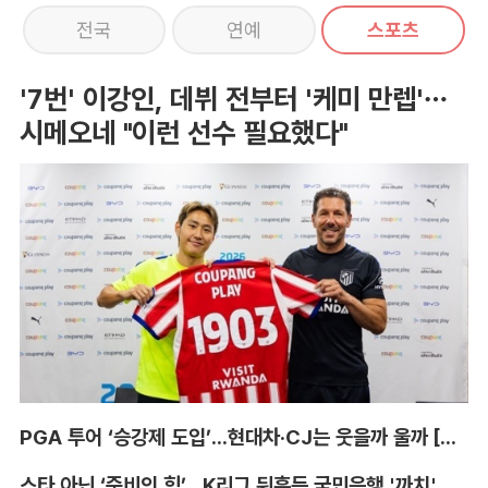
전국
연예
스포츠
'7번' 이강인, 데뷔 전부터 '케미 만렙'…
시메오네 "이런 선수 필요했다"
PGA 투어 ‘승강제 도입’...현대차·CJ는 웃을까 울까 [박호윤의 IN&OUT]
스타 아닌 ‘준비의 힘’...K리그 뒤흔든 국민은행 '까치' 사단 [이영규의 비욘더매치]