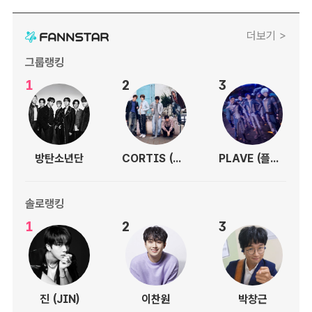
더보기 >
그룹랭킹
1
2
3
방탄소년단
CORTIS (코르티스)
PLAVE (플레이브)
솔로랭킹
1
2
3
진 (JIN)
이찬원
박창근