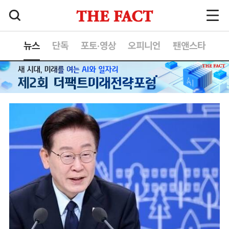
뉴스
단독
포토·영상
오피니언
팬앤스타