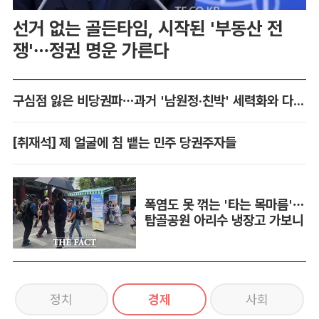
선거 없는 골든타임, 시작된 '부동산 전
쟁'…정권 명운 가른다
구심점 잃은 비당권파…과거 '남원정·친박' 세력화와 다른 점은
[취재석] 제 얼굴에 침 뱉는 민주 당권주자들
폭염도 못 꺾는 '타는 목마름'…
탑골공원 아리수 냉장고 가보니
정치
경제
사회