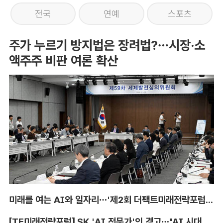
전국
연예
스포츠
주가 누르기 방지법은 장려법?…시장·소
액주주 비판 여론 확산
미래를 여는 AI와 일자리…'제2회 더팩트미래전략포럼' 참가 신청
[TF미래전략포럼] SK 'AI 전문가'의 경고…"AI 시대, 인재 격차 더 커진다"