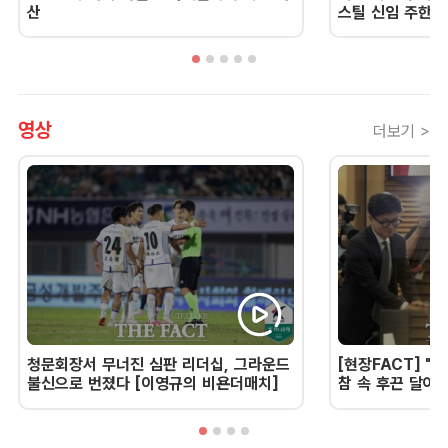
산
스틸 신임 주한 
영상
더보기 >
청문회장서 무너진 심판 리더십, 그라운드
[현장FACT] "한
불신으로 번졌다 [이영규의 비욘더매치]
참 속 후끈 달아