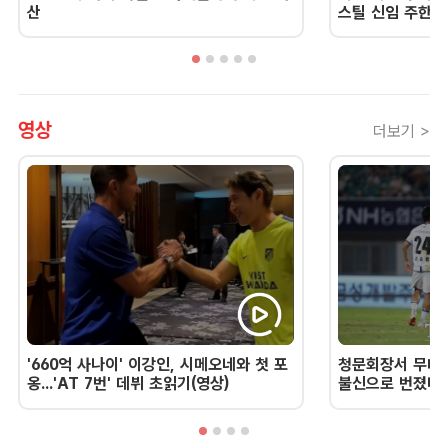
산
스틸 신임 주한 
영상
더보기 >
'660억 사나이' 이강인, 시메오네와 첫 포
청문회장서 무너진
옹...'AT 7번' 데뷔 초읽기(영상)
불신으로 번졌다 