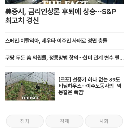
美증시, 금리인상론 후퇴에 상승…S&P
최고치 경신
스페인·이탈리아, 세우타 이주민 사태로 정면 충돌
쿠팡 두둔 美 의원들, 정통망법 항의…한미 관계 변수 될까
[르포] 선풍기 하나 없는 39도
비닐하우스…이주노동자의 '악
몽같은 폭염'
정치
경제
사회