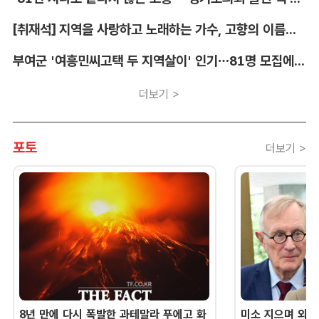
[취재석] 지역을 사랑하고 노래하는 가수, 고향의 이름을 남긴다
부여군 '여흥민씨고택 두 지역살이' 인기…81명 모집에 712명 몰려
더보기 >
포토
더보기 >
8년 만에 다시 폭발한 과테말라 푸에고 화
미소 지으며 외교