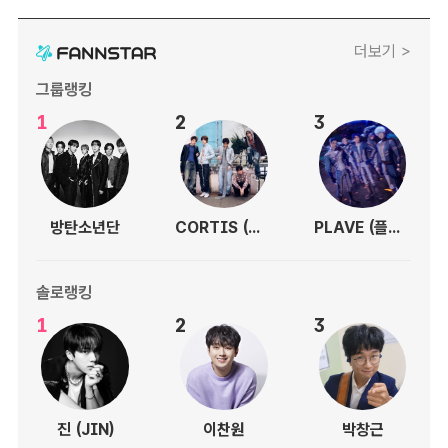
더보기 >
그룹랭킹
1
2
3
방탄소년단
CORTIS (코르티스)
PLAVE (플레이브)
솔로랭킹
1
2
3
진 (JIN)
이찬원
박창근