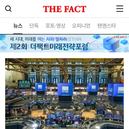
뉴스
단독
포토·영상
오피니언
팬앤스타