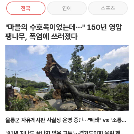
전국
연예
스포츠
"마을의 수호목이었는데…" 150년 영암
팽나무, 폭염에 쓰러졌다
울릉군 자유게시판 사실상 운영 중단…"폐쇄" vs "소통창구 지켜야"
"81년 지나도 끝나지 않은 고통"…경기도의회 울린 핵 피해자의 증언