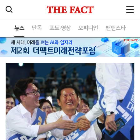
뉴스
단독
포토·영상
오피니언
팬앤스타