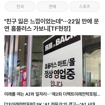
전국
연예
스포츠
"친구 잃은 느낌이었는데"…22일 만에 문
연 홈플러스 가보니[TF현장]
미래를 여는 AI와 일자리…'제2회 더팩트미래전략포럼' 참가 신청
[TF미래전략포럼] SK 'AI 전문가'의 경고…"AI 시대, 인재 격차 더 커진다"