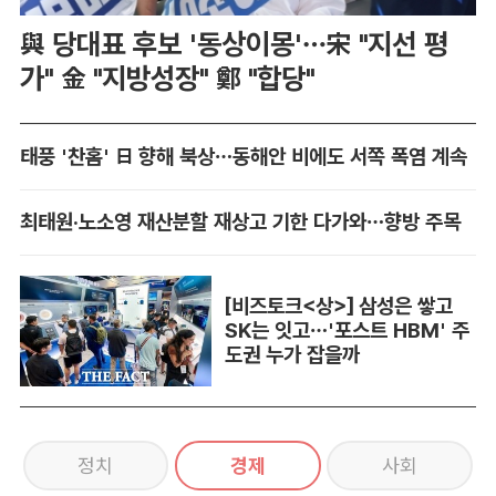
與 당대표 후보 '동상이몽'…宋 "지선 평
가" 金 "지방성장" 鄭 "합당"
태풍 '찬홈' 日 향해 북상…동해안 비에도 서쪽 폭염 계속
최태원·노소영 재산분할 재상고 기한 다가와…향방 주목
[비즈토크<상>] 삼성은 쌓고
SK는 잇고…'포스트 HBM' 주
도권 누가 잡을까
정치
경제
사회