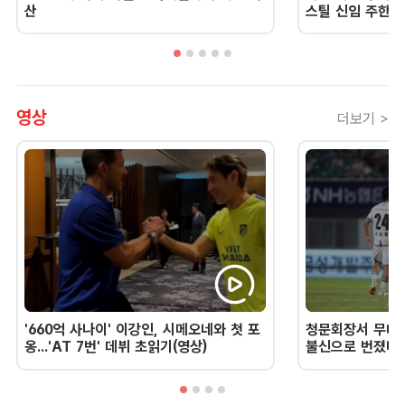
산
스틸 신임 주한 
영상
더보기 >
'660억 사나이' 이강인, 시메오네와 첫 포
청문회장서 무너진
옹...'AT 7번' 데뷔 초읽기(영상)
불신으로 번졌다 