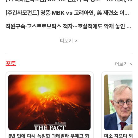
[주간사모펀드] 영풍·MBK vs 고려아연, 美 제련소 이름 두고 고발전
직원구속·고스트로보틱스 적자…호실적에도 악재 놓인 LIG D&A
더보기 >
포토
더보기 >
8년 만에 다시 폭발한 과테말라 푸에고 화
미소 지으며 외교