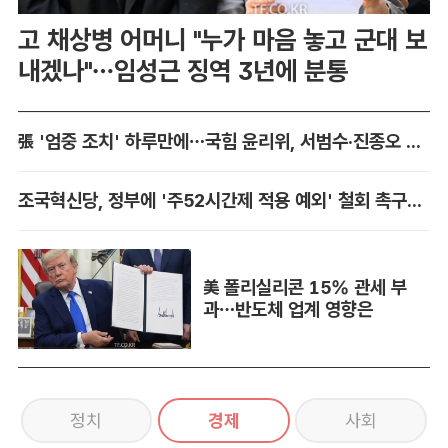
고 채상병 어머니 "누가 마음 놓고 군대 보
내겠나"…임성근 징역 3년에 분통
張 '엄중 조치' 하루만에…국힘 윤리위, 서범수·진종오 징계 착수
조국혁신당, 정부에 '주52시간제 적용 예외' 철회 촉구…"흥정 대상 아냐"
美 폴리실리콘 15% 관세 부
과…반도체 업계 영향은
정치
경제
사회