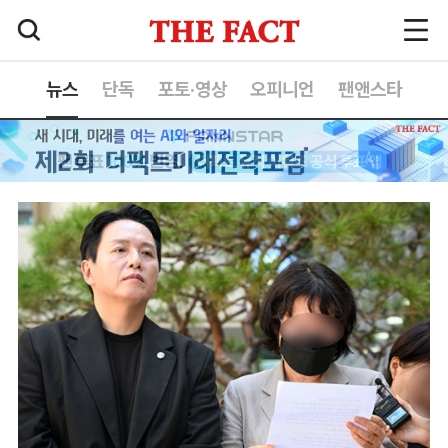
뉴스
단독
포토·영상
오피니언
팬앤스타