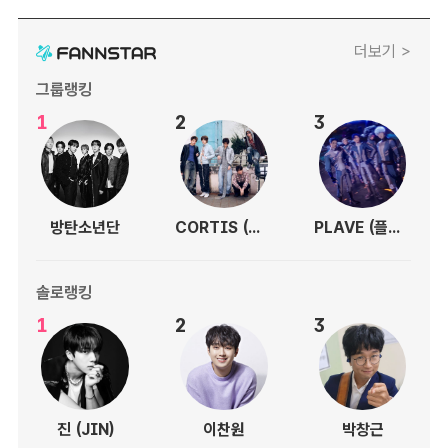
더보기 >
그룹랭킹
1
2
3
방탄소년단
CORTIS (코르티스)
PLAVE (플레이브)
솔로랭킹
1
2
3
진 (JIN)
이찬원
박창근