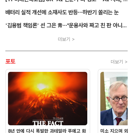
배터리 실적 개선에 소재사도 반등…하반기 쏠리는 눈
'김용범 책임론' 선 그은 靑…"운용사와 짜고 친 판 아니냐" 의혹도
더보기 >
포토
더보기 >
8년 만에 다시 폭발한 과테말라 푸에고 화
미소 지으며 외교