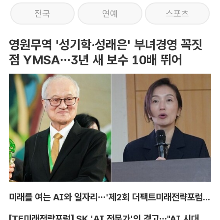
전국
연예
스포츠
영원무역 '성기학·성래은' 부녀경영 꼭짓
점 YMSA…3년 새 보수 10배 뛰어
미래를 여는 AI와 일자리…'제2회 더팩트미래전략포럼' 참가 신청
[TF미래전략포럼] SK 'AI 전문가'의 경고…"AI 시대, 인재 격차 더 커진다"