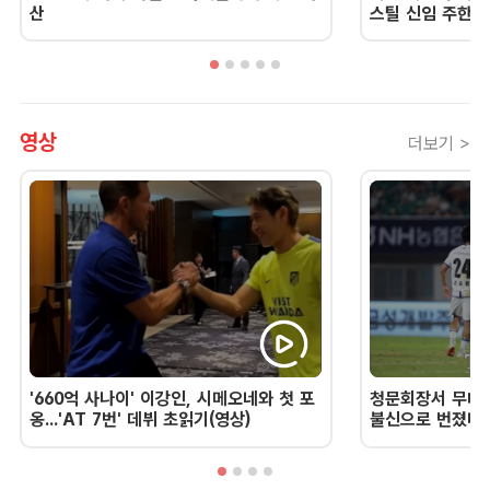
산
스틸 신임 주한 
영상
더보기 >
'660억 사나이' 이강인, 시메오네와 첫 포
청문회장서 무너진
옹...'AT 7번' 데뷔 초읽기(영상)
불신으로 번졌다 