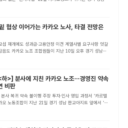
 카카오 노조 조합원들이 성과급 보상체계를 둘러싼 사측과
해 성실 교섭을 촉구하고 있다. /최문정 기자[더팩트ㅣ최문..
밑 협상 이어가는 카카오 노사, 타결 전망은
 교섭 재개에도 성과급·고용안정 이견 계열사별 요구사항 엇갈
10일 오후 경기 성남시
에서 열린 카카오 파업 승리 결의대회에 참석해 구호를 외치
남=송호영 기자[더팩트ㅣ최문정 기자] 카카오 그룹 통합 노조 ..
<하>] 분사에 지친 카카오 노조…경영진 약속
면 비판
 본사 복귀 약속 불이행 주장 투자·인사 영입 과정서 '카르텔
 카카오 약속을 지켜라' 집회를 열고 있다. /크루유니언☞<상
팩트ㅣ정리=이성락 기자]-다음은 카카..