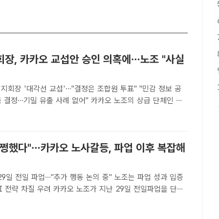
회장, 카카오 교섭안 승인 의혹에…노조 "사실
지회장 '대각선 교섭'…"결정은 조합원 투표" "민감 정보 공
밀 유출 사례 없어" 카카오 노조의 상급 단체인 전
노조가 3일 카카오 노사의 최종 교섭안을 경쟁사인 네이버
승인하는 구조라는 의혹에 대해 사실이 아니라며 반박했다. ..
멀쩡했다"…카카오 노사갈등, 파업 이후 복잡해
29일 전일 파업…"추가 행동 논의 중" 노조는 파업 성과 입증
카카오 노조가 지난 29일 전일파업을 단행
등이 장기화되는 가운데, 양측 모두에 부담감과 피로감이 커지
이 제기되고 있다. /더팩트 DB[더팩트ㅣ최문정 ..