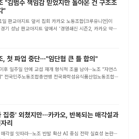
조 "김범수 책임감 믿었지만 돌아온 건 구조조
각"
아지트 앞서 집회 카카오 노동조합(크루유니언)이
시 경기 성남 판교아지트 앞에서 '경영쇄신 시즌2, 카카오 약속
회를 열고 있다. /크루유니언[더팩트ㅣ조소현 기자] 카카오 노
진의 반복적인 구조조정과 약속 불이행을 비판하며, 검색 조..
, 첫 파업 중단…"임단협 큰 틀 합의"
 이후 일주일 만에 교섭 재개 형식적 조율 남아…노조 "자연스
업노동조합
루유니언)가 지난 3월 경기 성남 카카오 판교아지트 앞에서
츠 사내독립기업(CIC) 분사 반대와 임금·단체협약 교섭 거부
택과 집중' 외쳤지만…카카오, 반복되는 매각설과
빈자리
 매각설 잇따라…노조 반발 확산 AI 중심 전략 실효성 논란…