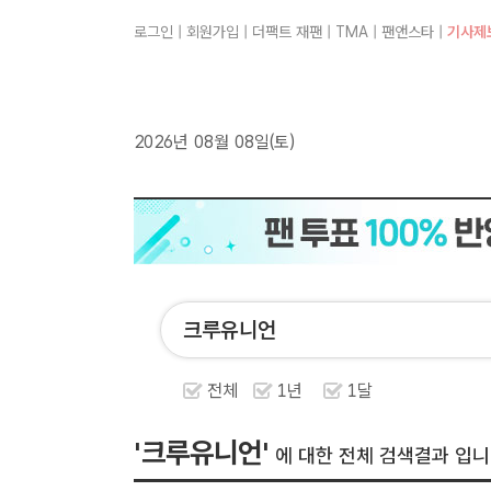
로그인
|
회원가입
|
더팩트 재팬
|
TMA
|
팬앤스타
|
기사제
2026년 08월 08일(토)
전체
1년
1달
'크루유니언'
에 대한 전체 검색결과 입니