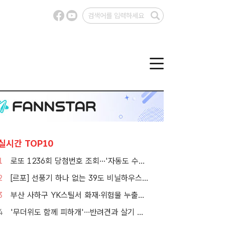
실시간 TOP10
1
로또 1236회 당첨번호 조회···'자동도 수동도 5명씩 같네'
2
[르포] 선풍기 하나 없는 39도 비닐하우스…이주노동자의 '악몽같은 폭염'
3
부산 사하구 YK스틸서 화재·위험물 누출…소방 대응 1단계 발령
4
'무더위도 함께 피하개'…반려견과 살기 좋은 자치구는 어디