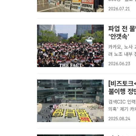
판교테크원에서
2026.07.21
의 갈등과 관련
파업 전 물
'안갯속'
카카오, 노사
려 노조 내부 잡음도 카카오 노조 조합원들이 지난 
유스페이스광장
2026.06.23
고 있다. /성
[비즈토크
불이행 정
검색CIC 인력
의혹' 제기 카카오 노동조합이 지난 21일 경기 성남 판교아지트 앞에서 '경
영쇄신 시즌2,
2025.08.24
>편에 이어[더