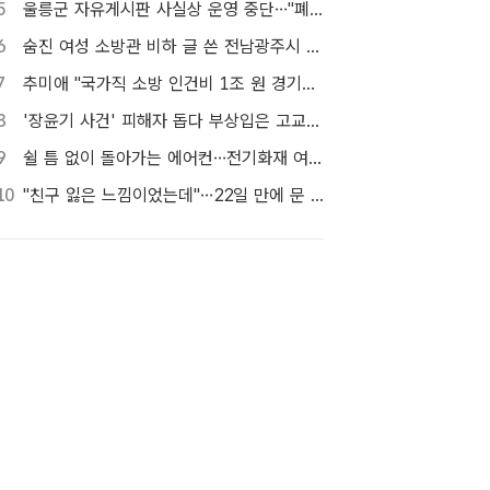
5
울릉군 자유게시판 사실상 운영 중단…"폐쇄" vs "소통창구 지켜야"
6
숨진 여성 소방관 비하 글 쓴 전남광주시 공무원 입건
7
추미애 "국가직 소방 인건비 1조 원 경기도가 대납…재정개혁 시급"
8
'장윤기 사건' 피해자 돕다 부상입은 고교생 의상자 인정
9
쉴 틈 없이 돌아가는 에어컨…전기화재 여름철에 몰린다
10
"친구 잃은 느낌이었는데"…22일 만에 문 연 홈플러스 가보니[TF현장]