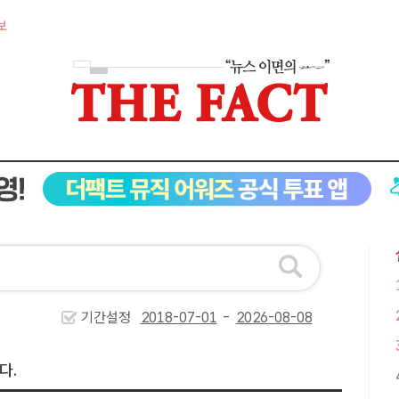
보
기간설정
-
다.