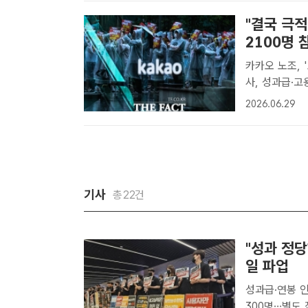
"결국 극적
2100명 
카카오 노조, 
사, 성과급·고용안정 등
프데이'라는 
2026.06.29
정 기자] 카카
기사
총22건
"성과 정
일 파업
성과급·연봉 
300명…별도 집회 없는 '연차