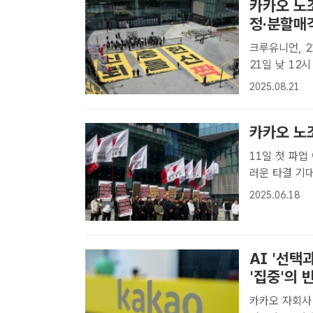
카카오 노
정·분할매
크루유니언, 21일 판교
21일 낮 12
을 지켜라' 집
2025.08.21
동조합이 경영
카카오 노조
11일 첫 파업
러운 타결 기대" 전국민주노동조합총연맹 전국화학섬유식품산
카카오지회(크
2025.06.18
카카오의 콘텐
에 대..
AI '선
'집중'의 
카카오 자회사