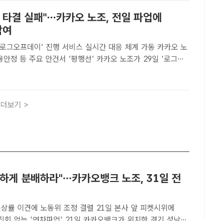
 타결 실패"…카카오 노조, 전일 파업에
참여
'로그오프데이' 진행 서비스 실시간 대응 체계 가동 카카오 노
 주요 안건서 '평행선' 카카오 노조가 29일 '로그오
이름의 전일 연차 파업을 진행했다. /남윤호 기자[더팩트ㅣ최문
오 노조가 성과급 등 보상체계와 고용안정 등의 안건을..
더보기 >
당하게 분배하라"…카카오뱅크 노조, 31일 전
인상률 이견에 노동위 조정 결렬 21일 본사 앞 피켓시위에
파업' 21일 카카오뱅크가 위치한 경기 성남시