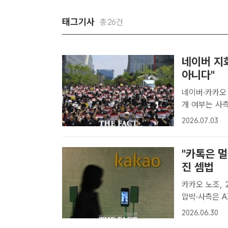
태그기사
총26건
네이버 지
아니다"
네이버·카카오 
개 여부는 사측 결정…기
국화학섬유식품
2026.07.03
노조위원장이 
"카톡은 
진 셈법
카카오 노조, 
압박·사측은 AI 전략 차질 우려 
했다. 노사갈
2026.06.30
고 있다는 분석